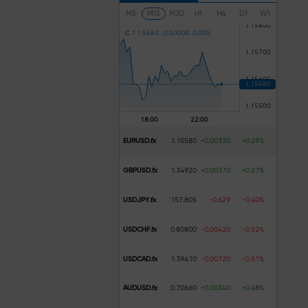
M5
M15
M30
H1
H4
D1
W1
C
1
.
1
5
5
8
0
0
.
0
0
0
0
0
0
.
0
0
%
EURUSD.fx
1.15580
+0.00330
+0.29%
GBPUSD.fx
1.34920
+0.00370
+0.27%
USDJPY.fx
157.805
-0.629
-0.40%
USDCHF.fx
0.80800
-0.00420
-0.52%
USDCAD.fx
1.39410
-0.00720
-0.51%
AUDUSD.fx
0.70660
+0.00340
+0.48%