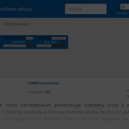
rúčané odkazy
Tmavý r
FOREX motivácia
FOREX motivácia
P
Príspevky
253
O
ym forex obchodníkom predstavuje slobodný život a 
. Finančná sloboda a časová sloboda vďaka možnosti aut
ac vzrušujúci biznis všetkých čias, s denným obratom na 