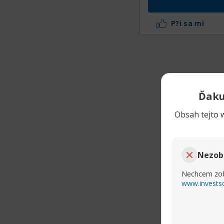
P?i sa mi
Ďaku
Obsah tejto w
Nezob
Nechcem zob
www.invests