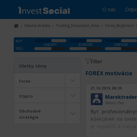
O nás
Odpo
Hlavná stránka
Trading_Discussion_Area
Forex_Beginners
Filter
Všetky témy
FOREX motivácia
Forex
21.10.2019, 08:39
Crypto
Marektrader
Senior člen
Obchodné
Byť profesionáln
stratégie
kdekoľvek na svete
je najväčší a najvi
dolárov.