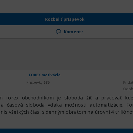
Rozbaliť príspevok
Komentr
FOREX motivácia
Príspevky
685
Prida
Odob
ym forex obchodníkom je sloboda žiť a pracovať kde
a časová sloboda vďaka možnosti automatizácie. For
znis všetkých čias, s denným obratom na úrovni 4 trilióno