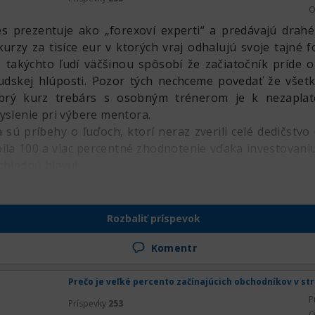
O
s prezentuje ako „forexoví experti“ a predávajú drahé
urzy za tisíce eur v ktorých vraj odhalujú svoje tajné f
 takýchto ľudí väčšinou spôsobí že začiatočník príde o
udskej hlúposti. Pozor tých nechceme povedať že všetk
brý kurz trebárs s osobným trénerom je k nezaplat
yslenie pri výbere mentora.
sú príbehy o ľuďoch, ktorí neraz zverili celé dedičstvo
úbila 100 a viac percentné zhodnotenie vďaka investovani
chladnú hlavu!
Rozbaliť príspevok
Komentr
Prečo je veľké percento začínajúcich obchodníkov v st
P
Príspevky
253
O