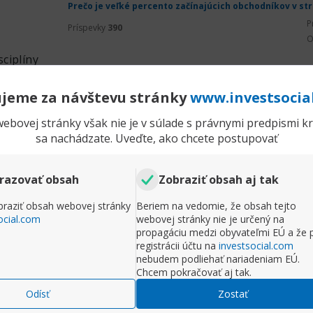
Prečo je veľké percento začínajúcich obchodníkov v st
P
Príspevky
390
O
ciplíny
šne, ale forex obchodovanie je rovnaké ako keď niekto 
u /nedodržuje pravidlá/ tak ten neberie svoj biznis vážn
jeme za návštevu stránky
www.investsocia
íte medzi tých obchodníkov, ktorí si stanovia obchodn
ebovej stránky však nie je v súlade s právnymi predpismi kra
ss, take profit, vstup, výstup) a potom ich v praxi ned
sa nachádzate. Uveďte, ako chcete postupovať
 k obchodovaniu ?
razovať obsah
Zobraziť obsah aj tak
Rozbaliť príspevok
raziť obsah webovej stránky
Beriem na vedomie, že obsah tejto
ocial.com
webovej stránky nie je určený na
Komentr
propagáciu medzi obyvateľmi EÚ a že 
registrácii účtu na
investsocial.com
nebudem podliehať nariadeniam EÚ.
Prečo je veľké percento začínajúcich obchodníkov v st
Chcem pokračovať aj tak.
P
Príspevky
253
O
Odísť
Zostať
čný kapitál