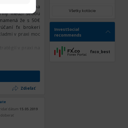
prvé vklady zhruba
Všetky kotácie
firmy medzi sebou
znamená že s 50€
účaní fx brokeri
InvestSocial
kladmi v praxi moc
recommends
ratégií v praxi na
fxco_best
Zdieľať
rate
ridať dátum
15.05.2019
doberať