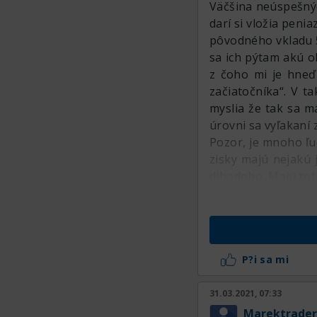
Väčšina neúspešnýc
darí si vložia pen
pôvodného vkladu 5
sa ich pýtam akú o
z čoho mi je hneď 
začiatočníka“. V t
myslia že tak sa m
úrovni sa vyľakaní
Pozor, je mnoho ľu
zisky majú nejakú
dlhodobo. Majú tot
P?i sa mi
31.03.2021, 07:33
Marektrader