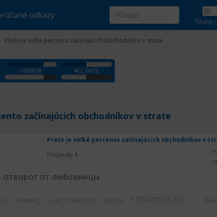
rúčané odkazy
Tmavý r
Prečo je veľké percento začínajúcich obchodníkov v strate
cento začínajúcich obchodníkov v strate
Prečo je veľké percento začínajúcich obchodníkov v st
P
Príspevky
1
O
 - отворот от любовницы
е номер настоящего мага +79842861265 - бы
ережные челны