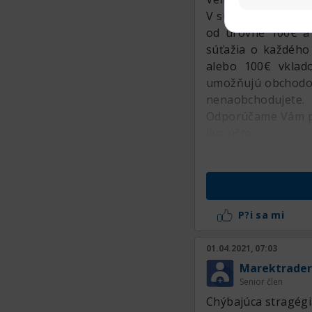
V súčasnosti skoro
od úrovne 100€ a 
súťažia o každého
alebo 100€ vklad
umožňujú obchodova
nenaobchodujete.
Odporúčame Vám pre
live účte.
P?i sa mi
01.04.2021, 07:03
Marektrader
Senior člen
Chýbajúca stragég