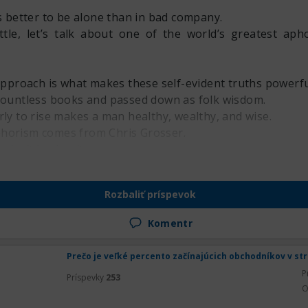
is better to be alone than in bad company.
ittle, let’s talk about one of the world’s greatest ap
 approach is what makes these self-evident truths powerfu
 countless books and passed down as folk wisdom.
rly to rise makes a man healthy, wealthy, and wise.
horism comes from Chris Grosser.
 isn’t having it.
o surround yourself with toxic people.
ou want a thing done well, do it yourself.
Rozbaliť príspevok
ction of Aphorism
s a guideline to help narrow the focus of your work.
Komentr
Prečo je veľké percento začínajúcich obchodníkov v st
P
Príspevky
253
O