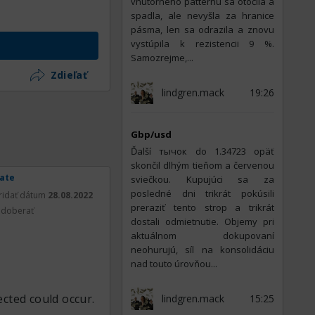
vnútorného patternu sa otočila a
spadla, ale nevyšla za hranice
pásma, len sa odrazila a znovu
vystúpila k rezistencii 9 %.
Samozrejme,...
Zdieľať
lindgren.mack
19:26
Gbp/usd
Ďalší тычок do 1.34723 opäť
skončil dlhým tieňom a červenou
rate
sviečkou. Kupujúci sa za
posledné dni trikrát pokúsili
ridať dátum
28.08.2022
preraziť tento strop a trikrát
doberať
dostali odmietnutie. Objemy pri
aktuálnom dokupovaní
neohurujú, síl na konsolidáciu
nad touto úrovňou...
cted could occur.
lindgren.mack
15:25