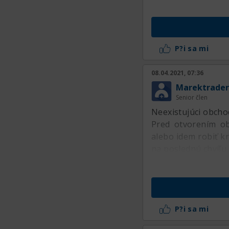
P?i sa mi
08.04.2021, 07:36
Marektrader
Senior člen
Neexistujúci obcho
Pred otvorením ob
alebo idem robiť k
na poslednú chvíľu
P?i sa mi