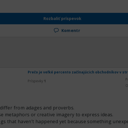
Rozbaliť príspevok
Komentr
Prečo je veľké percento začínajúcich obchodníkov v st
P
Príspevky
1
O
iffer from adages and proverbs.
e metaphors or creative imagery to express ideas.
ngs that haven’t happened yet because something unexpe