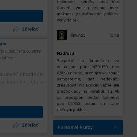
hodinovej sviečky pod túto
úroveň, tým sa priamo otvorí
možnosť pokračovania poklesu
ceny ďalej k...
Zdieľať
davin65
15:18
rate
ridať dátum
15.05.2019
Nzd/usd
doberať
Закрепiť sa kupujúcim vo
valutovom páre NZDUSD nad
0,5890 nedarí, predajcovia zatiaľ,
kulovať dlhodobo
samozrejme, tiež nedokážu
 prídem k rulete a
zrealizovať nič ako-tak vážne, ale
predpoklady na korekciu sú. Ak
sa predajcom podarí закрепiť
pod 0,5860, potom sa stane
reálnym pokles...
Zdieľať
Forexové kurzy