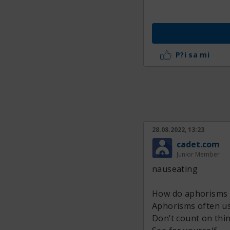
P?i sa mi
28.08.2022, 13:23
cadet.com
Junior Member
nauseating
How do aphorisms d
Aphorisms often us
Don’t count on thi