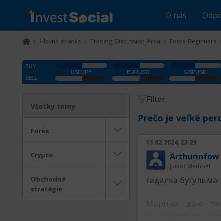
O nás
Odpo
Hlavná stránka
Trading_Discussion_Area
Forex_Beginners
Filter
Všetky témy
Prečo je veľké per
Forex
13.02.2024, 23:29
Crypto
Arthurinfow
Junior Member
Obchodné
гадалка бугульма
stratégie
Марина даю теб
ясновидящая наб