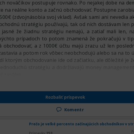
h nováčikov postupuje rovnako. Po nejakej dobe na dem
iaze na reálne konto a začnú obchodovať. Postupne zarobi
00€ (zdvojnásobia svoj vklad). Avšak sami ani nevedia ak
bchodnú stratégiu používajú, tak od nich dostávam len 
jasné že žiadnu stratégiu nemajú, a zatiaľ mali len, n
akýchto prípadoch to potom znamená že pokračujú v tipo
á obchodovať, a z 1000€ účtu majú zrazu už len posledn
 zastavia a potom rok vôbec neobchodujú alebo sa na to ú
dí ktorým obchodovanie ide od začiatku, ale dôležité je 
 jednoduchú stratégiu a dodržiavajú money management.
iž systém
Rozbaliť príspevok
Komentr
Prečo je veľké percento začínajúcich obchodníkov v st
P
Príspevky
253