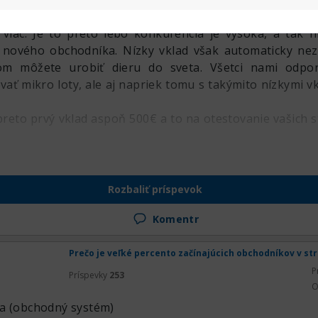
 všetci brokeri (s výnimkou amerických) vyžadujú nízke 
viac. Je to preto lebo konkurencia je vysoká, a tak 
 nového obchodníka. Nízky vklad však automaticky ne
om môžete urobiť dieru do sveta. Všetci nami odpor
ť mikro loty, ale aj napriek tomu s takýmito nízkymi v
to prvý vklad aspoň 500€ a to na otestovanie vašich st
Rozbaliť príspevok
Komentr
Prečo je veľké percento začínajúcich obchodníkov v st
P
Príspevky
253
O
ia (obchodný systém)