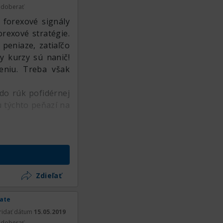
doberať
 forexové signály
orexové stratégie.
 peniaze, zatiaľčo
y kurzy sú nanič!
eniu. Treba však
 do rúk pofidérnej
u týchto peňazí na
Zdieľať
rate
ridať dátum
15.05.2019
doberať