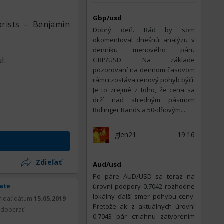
Gbp/usd
horists – Benjamin
Dobrý deň. Rád by som
okomentoval dnešnú analýzu v
denníku menového páru
l.
GBP/USD. Na základe
pozorovaní na dennom časovom
rámci zostáva cenový pohyb býčí.
Je to zrejmé z toho, že cena sa
drží nad stredným pásmom
Bollinger Bands a 50‑dňovým...
glen21
19:16
Zdieľať
Aud/usd
Po páre AUD/USD sa teraz na
rate
úrovni podpory 0.7042 rozhodne
lokálny ďalší smer pohybu ceny.
ridať dátum
15.05.2019
Pretože ak z aktuálnych úrovní
doberať
0.7043 pár стiahnu zatvorením