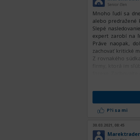
Senior člen
Mnoho ľudí sa dne
alebo predražené k
Slepé nasledovanie
expert zarobí na ľ
Práve naopak, do
zachovať kritické m
Z rovnakého súdka 
firmy, ktorá im sľ
forexe. Zachovajte 
P?i sa mi
30.03.2021, 08:45
Marektrader