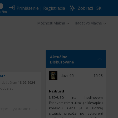
Prihlásenie
|
Registrácia
Zobrazi
SK
ežim
Možnosti vlákna
Hľadať vo vlákne
Aktuálne
Diskutované
davin65
15:03
rate
ridať dátum
13.02.2024
doberať
Nzd/usd
NZD/USD na hodinovom
časovom rámci ukazuje klesajúcu
korekciu. Cena je v zložitej
стро удаляют -
situácii, pretože po vytvorení