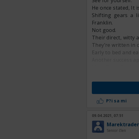
See for yourself.
He once stated, It 
Shifting gears a l
Franklin.
Not good.
Their direct, witty
They’re written in
Early to bed and ea
Another success ap
Moris7l*all But Yoda
Life is too short t
He once stated, If y
The Purpose & Fun
Aphorisms can act a
P?i sa mi
09.04.2021, 07:51
Marektrader
Senior člen