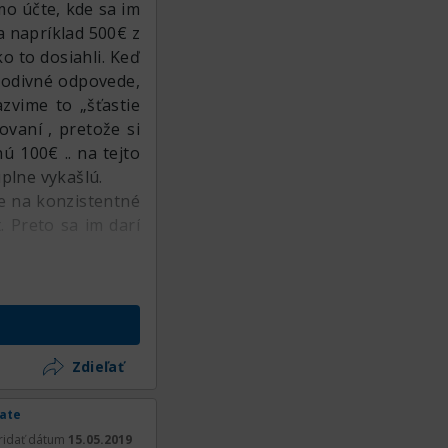
o účte, kde sa im
a napríklad 500€ z
o to dosiahli. Keď
podivné odpovede,
azvime to „šťastie
vaní , pretože si
ú 100€ .. na tejto
plne vykašlú.
že na konzistentné
 Preto sa im darí
Zdieľať
rate
ridať dátum
15.05.2019