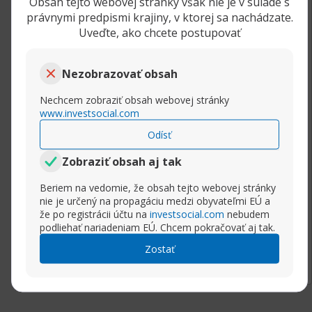
Obchodovanie kryptomeny.
Obsah tejto webovej stránky však nie je v súlade s
právnymi predpismi krajiny, v ktorej sa nachádzate.
Uveďte, ako chcete postupovať
Dogecoin je open-source kryptomena a
decentralizovaná platobná sieť, ktorá funguje
na rovnakom princípe ako Bitcoin. Sieť
Nezobrazovať obsah
Dogecoin je však rýchlejšia a vďaka nižším
Nechcem zobraziť obsah webovej stránky
poplatkom aj lacnejšie. Za zmienku stojí tiež
www.investsocial.com
silná a priateľská komunita užívateľov. Logo i
Odísť
názov kryptomeny odkazujú na populárnej
obrázok psa Shiba-Inu (meme Doge). Nie je tak
Zobraziť obsah aj tak
divu, že táto kryptomena pôsobí vo svete
digitálnych mien tak trochu ako recesia.
Beriem na vedomie, že obsah tejto webovej stránky
nie je určený na propagáciu medzi obyvateľmi EÚ a
že po registrácii účtu na
investsocial.com
nebudem
V porovnaní s ostatnými kryptomeny
podliehať nariadeniam EÚ. Chcem pokračovať aj tak.
neponúka Dogecoin prakticky žiadne technické
Rozbaliť príspevok
Zostať
výhody ani unikátne funkcie. Aj napriek tomu
však kryptomena funguje už niekoľko rokov.
Za tento úspech vďačí Dogecoin predovšetkým
silné komunite priaznivcov, ktorá kryptomenu