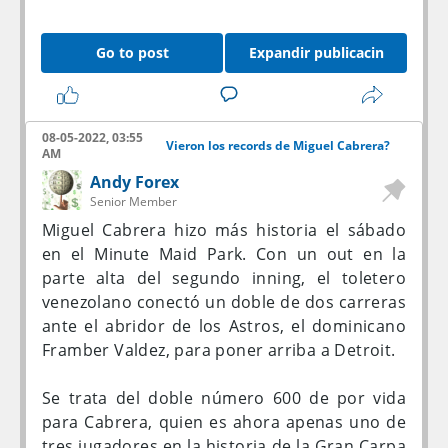
Go to post
Expandir publicacin
Instant Shop on Sellix, Payment in crypto (BTC
& ETH)*
https://spotimaster.sellix.io/
Join discord server for Help/Support and
08-05-2022, 03:55
participate in Giveaway SpotiMaster
Vieron los records de Miguel Cabrera?
AM
Andy Forex
++Vouches
Senior Member
Miguel Cabrera hizo más historia el sábado
en el Minute Maid Park. Con un out en la
parte alta del segundo inning, el toletero
venezolano conectó un doble de dos carreras
ante el abridor de los Astros, el dominicano
Framber Valdez, para poner arriba a Detroit.
Se trata del doble número 600 de por vida
para Cabrera, quien es ahora apenas uno de
tres jugadores en la historia de la Gran Carpa