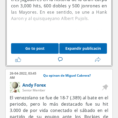
con 3,000 hits, 600 dobles y 500 jonrones en
las Mayores. En ese sentido, se une a Hank
Aaron y al quisqueyano Albert Pujols.
Con las dos carreras que produjo con dicho
batazo, Cabrera también superó a Frank
Robinson para ocupar el 21er puesto en la
Go to post
Expandir publicacin
lista de impulsadas de por vida con 1,813.
Cabrera ahora tiene 1,120 extrabases de por
vida, lo que le permite superar a George
Brett y asumir el puesto número 18 en dicho
26-04-2022, 03:45
listado. Se encuentra a dos impulsadas
Qu opinan de Miguel Cabrera?
AM
detrás de Manny Ramírez (1,122).
Andy Forex
Senior Member
Cabrera es apenas el 18vo jugador de beisbol
El venezolano se fue de 18-7 (.389) al bate en el
en la historia del mundo de este deporte con
periodo, pero lo más destacado fue su hit
600 dobles o más en las Mayores. Su próximo
3.000 de por vida conectado el sábado en el
doble lo empatará con Barry Bonds. Además,
partido de su equipo ante los Rockies de