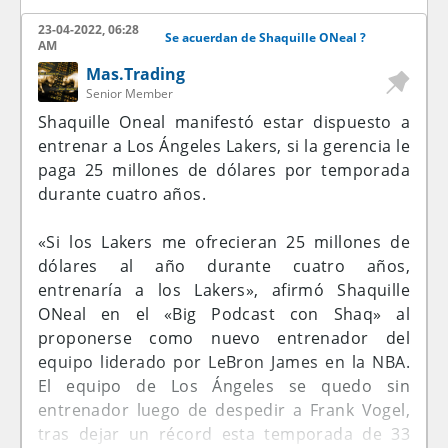
Please comment on the thread
De su parte, Francequien encabeza las
23-04-2022, 06:28
Se acuerdan de Shaquille ONeal ?
AM
Grandes Ligas en hits (24) y total de bases
Place your order NOW
Mas.Trading
alcanzadas (42), bateó de 26-13 (.500) con tres
Senior Member
cuadrangulares, 10 empujadas y OPS de 1.436
Shaquille Oneal manifestó estar dispuesto a
en la semana.
entrenar a Los Ángeles Lakers, si la gerencia le
paga 25 millones de dólares por temporada
Para Cabrera, es la 16ta ocasión en su carrera
durante cuatro años.
en que es nombrado Jugador de la Semana, la
mayor cantidad de todos los tiempos desde
«Si los Lakers me ofrecieran 25 millones de
los inicios del premio en 1973 y 1974. Para
dólares al año durante cuatro años,
France, es la primera vez que es galardonado.
entrenaría a los Lakers», afirmó Shaquille
ONeal en el «Big Podcast con Shaq» al
proponerse como nuevo entrenador del
equipo liderado por LeBron James en la NBA.
El equipo de Los Ángeles se quedo sin
entrenador luego de despedir a Frank Vogel,
tras dejar un récord esta temporada de 33