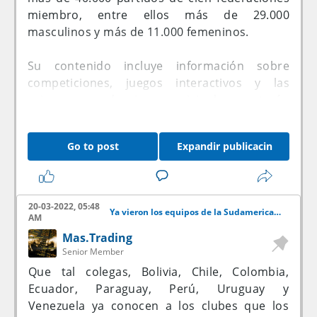
miembro, entre ellos más de 29.000
masculinos y más de 11.000 femeninos.
Su contenido incluye información sobre
competiciones, juegos interactivos y las
primeras producciones originales contarán
con nombres como los de los jugadores
brasileños Ronaldinho, Dani Alves y, Ronaldo
Go to post
Expandir publicacin
Nazário, el belga Romelu Lukaku, la inglesa
Lucy Bronze y la estadounidense Carli Lloyd.
Con la puesta en funcionamiento de la
20-03-2022, 05:48
Ya vieron los equipos de la Sudamericana?
plataforma, la FIFA será la primera federación
AM
deportiva en ofrecer contenidos en streaming
Mas.Trading
a los aficionados y este tipo de experiencias,
Senior Member
dentro de su «misión principal de expandir y
Que tal colegas, Bolivia, Chile, Colombia,
desarrollar el fútbol a nivel global», según su
Ecuador, Paraguay, Perú, Uruguay y
presidente, Gianni Infantino.
Venezuela ya conocen a los clubes que los