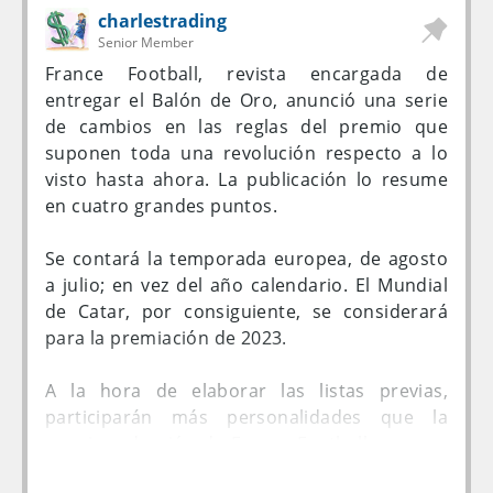
interactivos como votaciones, concursos,
Las formaciones que competirán en la fase de
charlestrading
partidos fantasy y pronósticos.
grupos por Argentina serán Banfield, Defensa
Senior Member
y Justicia, Independiente, Lanús, Racing Club y
France Football, revista encargada de
Unión. Por el lado brasileño estarán Atlético
entregar el Balón de Oro, anunció una serie
Goianiense, Santos, Ceará, Internacional, Sao
de cambios en las reglas del premio que
Paulo y Cuiabá.
suponen toda una revolución respecto a lo
visto hasta ahora. La publicación lo resume
LOS DIECISÉIS QUE VIENEN DE PRIMERA FASE
en cuatro grandes puntos.
Los clasificados a la ronda de grupos son los
Se contará la temporada europea, de agosto
bolivianos Oriente Petrolero y Jorge
a julio; en vez del año calendario. El Mundial
Wilstermann; por Chile, Unión La Calera y
de Catar, por consiguiente, se considerará
Antofagasta; por Colombia, Independiente
para la premiación de 2023.
Medellín y Junior; por Ecuador, Liga de Quito y
Nueve de Octubre; por Paraguay, General
A la hora de elaborar las listas previas,
Caballero y Guaireña; por Perú, Melgar y
participarán más personalidades que la
Ayacucho; por Uruguay, River Plate y
propia redacción de France Football, que era
Wanderers; y por Venezuela, Metropolitanos y
la encargada de marcar la lista inicial de 30