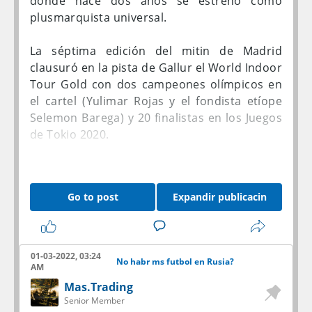
donde hace dos años se estrenó como
plusmarquista universal.
La séptima edición del mitin de Madrid
clausuró en la pista de Gallur el World Indoor
Tour Gold con dos campeones olímpicos en
el cartel (Yulimar Rojas y el fondista etíope
Selemon Barega) y 20 finalistas en los Juegos
de Tokio 2020.
Después de dos años consecutivos
deparando récords mundiales (en 2020
Go to post
Expandir publicacin
Yulimar con 15,43 en triple, en 2021 Grant
Holloway con 7.29 en 60 m vallas) la pista
madrileña no arrojó esta vez nuevas
plusmarcas, pero sí registros de categoría.
01-03-2022, 03:24
No habr ms futbol en Rusia?
AM
Como el de Yulimar Rojas. La discípula del
Mas.Trading
cubano Iván Pedroso se sabía preparada
Senior Member