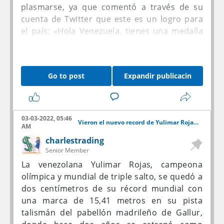
de la Copa Libertadores.
la clase del jugador y su sentido del juego
plasmarse, ya que comentó a través de su
limpio.
cuenta de Twitter que este es un logro para
el país: «Hola Venezuela, tienes una medalla
de oro de Grand Prix», escribió.
¿Qué opinan de esto? es triste que los medios
Go to post
Expandir publicacin
no lo hayan publicitado.
03-03-2022, 05:46
Vieron el nuevo record de Yulimar Rojas?
AM
charlestrading
Senior Member
La venezolana Yulimar Rojas, campeona
olímpica y mundial de triple salto, se quedó a
dos centímetros de su récord mundial con
una marca de 15,41 metros en su pista
talismán del pabellón madrileño de Gallur,