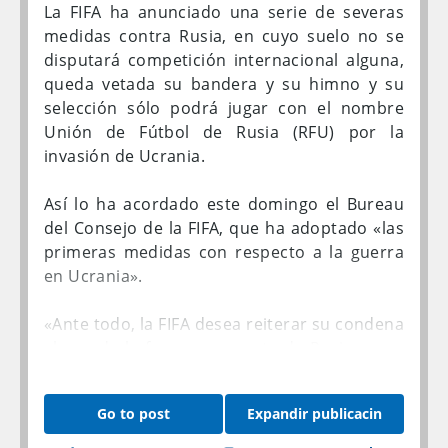
para volver a intentarlo. «Madrid es como mi
La FIFA ha anunciado una serie de severas
casa, siempre se me da bien y Gallur es una
medidas contra Rusia, en cuyo suelo no se
pista que añoro», había declarado la víspera
disputará competición internacional alguna,
del mitin.
queda vetada su bandera y su himno y su
selección sólo podrá jugar con el nombre
En efecto, ya en el segundo salto se fue a
Unión de Fútbol de Rusia (RFU) por la
15,35 metros, tercera mejor marca de la
invasión de Ucrania.
historia, y tras cometer dos nulos, voló hasta
los 15,41 en el penúltimo turno, a sólo dos
Así lo ha acordado este domingo el Bureau
centímetros de su plusmarca universal. Le
del Consejo de la FIFA, que ha adoptado «las
quedaba una bala, pero esta vez no mejoró.
primeras medidas con respecto a la guerra
en Ucrania».
El campeón olímpico de 10.000 Selemon
Barega (subcampeón mundial de 5.000 y
«Ante todo, la FIFA desea reiterar su condena
3.000) encabezó un doblete etíope, junto a
al uso de la fuerza por parte de Rusia en su
Lamecha Girma, en un 3.000 que ratificó la
invasión de Ucrania. La violencia nunca es
hegemonía española de Adel Mechaal,
una solución y la FIFA expresa su más
Go to post
Expandir publicacin
tercero por delante de un valiente Mohamed
profunda solidaridad con todas las personas
Katir resuelto a plantar cara a los africanos.
afectadas por lo que está sucediendo en