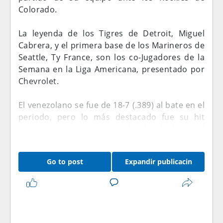
con 3,009 hits, el próximo imparable de
Colorado.
Cabrera lo empatará con Wade Boggs en el
30mo lugar en la lista de todos los tiempos.
La leyenda de los Tigres de Detroit, Miguel
Cabrera, y el primera base de los Marineros de
Seattle, Ty France, son los co-Jugadores de la
Semana en la Liga Americana, presentado por
Chevrolet.
El venezolano se fue de 18-7 (.389) al bate en el
periodo, pero lo más destacado fue su hit
3.000 de por vida conectado el sábado en el
partido de su equipo ante los Rockies de
Colorado.
Go to post
Expandir publicacin
Ahora Cabrera es el miembro número 33 del
club de los 3.000 imparables y apenas el
séptimo en el grupo de 3.000 inatrapables y
5 VOUCH COPIES AVAILABLE Of 1000 Spotify
500 jonrones.
Streams