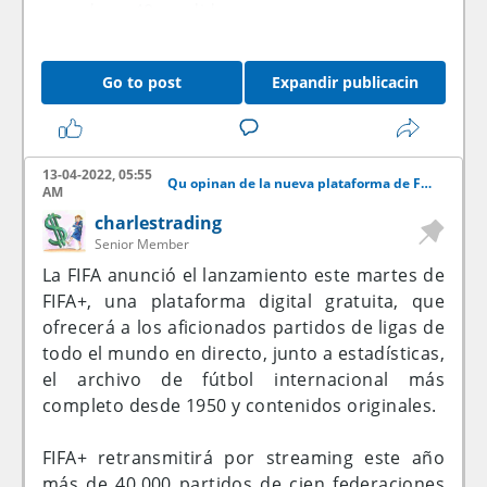
ganados y 49 perdidos.
El exentrenador de LeBron James y compañía
Go to post
Expandir publicacin
se enteró en plena conferencia de prensa y
por parte de un periodista que tenía las horas
contadas en el equipo de Los Ángeles.
13-04-2022, 05:55
Qu opinan de la nueva plataforma de FIFA+?
AM
charlestrading
Senior Member
La FIFA anunció el lanzamiento este martes de
FIFA+, una plataforma digital gratuita, que
ofrecerá a los aficionados partidos de ligas de
todo el mundo en directo, junto a estadísticas,
el archivo de fútbol internacional más
completo desde 1950 y contenidos originales.
FIFA+ retransmitirá por streaming este año
más de 40.000 partidos de cien federaciones