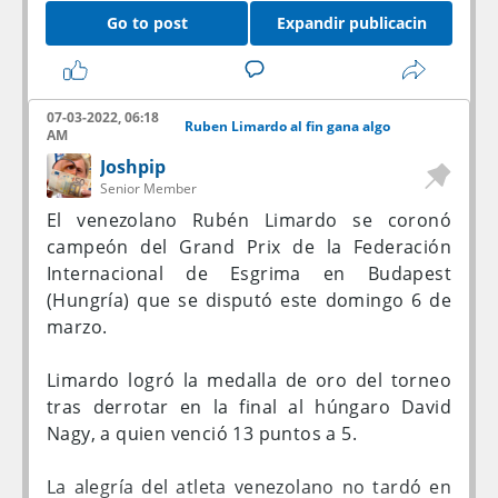
La Guaira.
jugadores masculinos, 20 femeninos y 10
Go to post
Expandir publicacin
jóvenes para el Kopa y otros 10 para el
LOS CUATRO ELIMINADOS DE LA
Yashin.
LIBERTADORES
Se reduce el número de países con derecho a
07-03-2022, 06:18
Ruben Limardo al fin gana algo
Los equipos que recibieron un premio
voto. «Solo los representantes de los
AM
consolación, pues fueron eliminados de la
primeros cien países en el ranking FIFA (y los
Joshpip
tercera instancia de la Copa Libertadores y
cincuenta para las mujeres) estarán
Senior Member
ahora competirán en la Sudamericana, son el
«habilitados» para votar».
El venezolano Rubén Limardo se coronó
Fluminense brasileño, el Everton chileno y los
campeón del Grand Prix de la Federación
ecuatorianos Barcelona y Universidad
Habrá nuevos criterios para votar:
Internacional de Esgrima en Budapest
Católica.
(Hungría) que se disputó este domingo 6 de
El criterio número 1 se centrará
marzo.
EL SORTEO
principalmente en el desempeño individual y
el carácter resolutivo e impactante de los
Limardo logró la medalla de oro del torneo
El sorteo de la fase de grupos de la Copa
contendientes. el criterio número 2 se
tras derrotar en la final al húngaro David
Sudamericana se hará el próximo 25 de
centrará en el rendimiento colectivo y el
Nagy, a quien venció 13 puntos a 5.
marzo en la sede de la Conmebol en Luque
récord acumulado durante la temporada.
(Paraguay), junto con el de la misma instancia
Finalmente, el criterio número 3 se referirá a
La alegría del atleta venezolano no tardó en