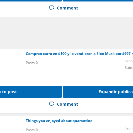
Comment
Compran carro en $100 y lo vendieron a Elon Musk por $997 
Fech
Posts
0
Subs
 to post
Expandir publica
Comment
Things you enjoyed about quarantine
Fech
Posts
0