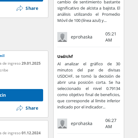
cambio de sentimiento bastante
Share
significativo de alcista a bajista. El
análisis utilizando el Promedio
Móvil de 100 (línea azul) y...
05:21
eprohaska
AM
mil
Usd/chf
a de ingreso
29.01.2025
Al analizar el gráfico de 30
minutos del par de divisas
cribe
USDCHF, se tomó la decisión de
abrir una posición corta. Se ha
seleccionado el nivel 0.79134
como objetivo final de beneficios,
cin
que corresponde al límite inferior
indicado por el indicador...
Share
06:27
eprohaska
AM
a de ingreso
01.12.2024