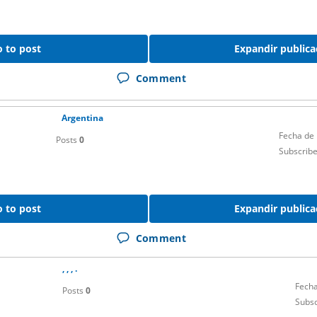
 to post
Expandir publica
Comment
Argentina
Fecha de
Posts
0
Subscrib
 to post
Expandir publica
Comment
, , , .
Fecha
Posts
0
Subsc