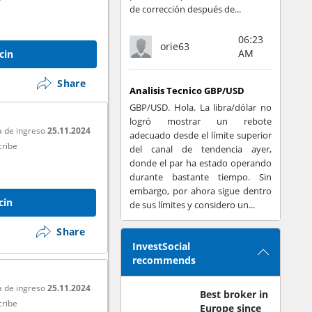
de corrección después de...
06:23
orie63
AM
cin
Share
Analisis Tecnico GBP/USD
GBP/USD. Hola. La libra/dólar no
logró mostrar un rebote
a de ingreso
25.11.2024
adecuado desde el límite superior
cribe
del canal de tendencia ayer,
donde el par ha estado operando
durante bastante tiempo. Sin
embargo, por ahora sigue dentro
cin
de sus límites y considero un...
Share
InvestSocial
recommends
a de ingreso
25.11.2024
Best broker in
cribe
Europe since