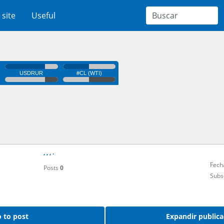
 site
Useful
, , , .
Fech
Posts
0
Subs
 to post
Expandir publica