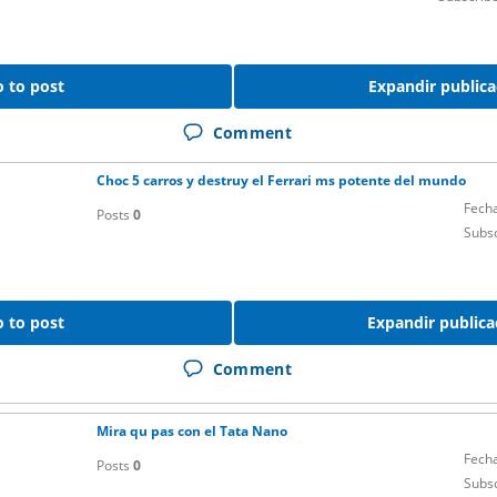
 to post
Expandir publica
Comment
Choc 5 carros y destruy el Ferrari ms potente del mundo
Fech
Posts
0
Subs
 to post
Expandir publica
Comment
Mira qu pas con el Tata Nano
Fech
Posts
0
Subs