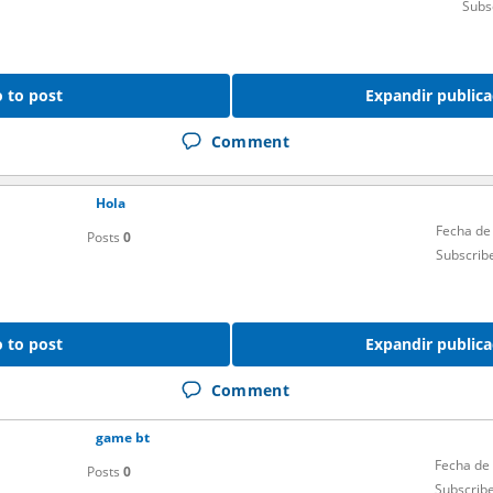
Subs
 to post
Expandir publica
Comment
Hola
Fecha de
Posts
0
Subscrib
 to post
Expandir publica
Comment
game bt
Fecha de
Posts
0
Subscrib