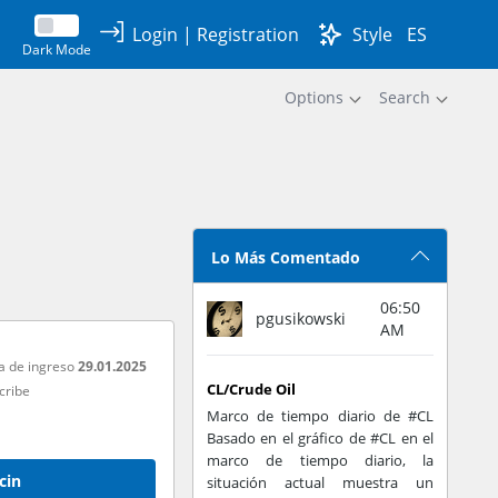
Login
|
Registration
Style
ES
Dark Mode
Options
Search
Lo Más Comentado
06:50
pgusikowski
AM
a de ingreso
29.01.2025
CL/Crude Oil
cribe
Marco de tiempo diario de #CL
Basado en el gráfico de #CL en el
marco de tiempo diario, la
cin
situación actual muestra un