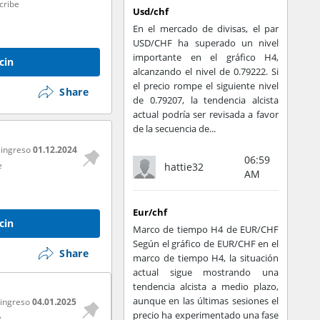
cribe
Usd/chf
En el mercado de divisas, el par
USD/CHF ha superado un nivel
importante en el gráfico H4,
cin
alcanzando el nivel de 0.79222. Si
el precio rompe el siguiente nivel
Share
de 0.79207, la tendencia alcista
actual podría ser revisada a favor
de la secuencia de...
 ingreso
01.12.2024
06:59
e
hattie32
AM
Eur/chf
cin
Marco de tiempo H4 de EUR/CHF
Según el gráfico de EUR/CHF en el
Share
marco de tiempo H4, la situación
actual sigue mostrando una
tendencia alcista a medio plazo,
aunque en las últimas sesiones el
 ingreso
04.01.2025
precio ha experimentado una fase
e