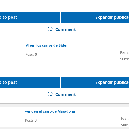
o to post
Expandir publica
Comment
Miren los carros de Biden
Fecha
Posts
0
Subsc
o to post
Expandir publica
Comment
venden el carro de Maradona
Fech
Posts
0
Subs