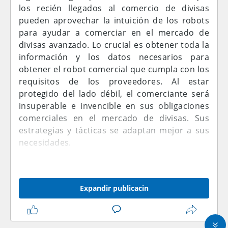
los recién llegados al comercio de divisas
pueden aprovechar la intuición de los robots
para ayudar a comerciar en el mercado de
divisas avanzado. Lo crucial es obtener toda la
información y los datos necesarios para
obtener el robot comercial que cumpla con los
requisitos de los proveedores. Al estar
protegido del lado débil, el comerciante será
insuperable e invencible en sus obligaciones
comerciales en el mercado de divisas. Sus
estrategias y tácticas se adaptan mejor a sus
necesidades.
Por lo que he podido leer Megadroid solo elige
comerciar en intercambios ganadores seguros
Expandir publicacin
si el comerciante no ingresa sus parámetros y
requisitos comerciales. Por lo tanto, el robot
estará limitado en el comercio de frecuencias.