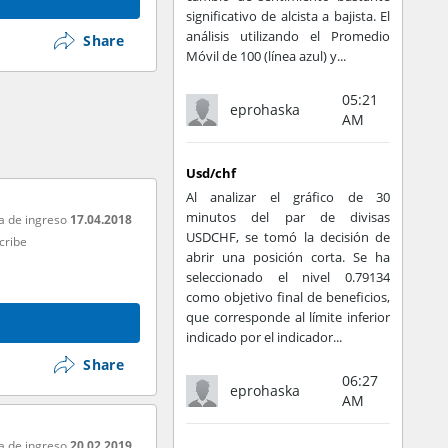
significativo de alcista a bajista. El
análisis utilizando el Promedio
Share
Móvil de 100 (línea azul) y...
05:21
eprohaska
AM
Usd/chf
Al analizar el gráfico de 30
minutos del par de divisas
a de ingreso
17.04.2018
USDCHF, se tomó la decisión de
cribe
abrir una posición corta. Se ha
seleccionado el nivel 0.79134
como objetivo final de beneficios,
que corresponde al límite inferior
indicado por el indicador...
Share
06:27
eprohaska
AM
a de ingreso
20.02.2019