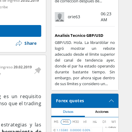
a de ingreso
20.02.2019
de corrección después de...
cribe
06:23
orie63
AM
Analisis Tecnico GBP/USD
GBP/USD. Hola. La libra/dólar no
Share
logró mostrar un rebote
adecuado desde el límite superior
del canal de tendencia ayer,
donde el par ha estado operando
 ingreso
20.02.2019
durante bastante tiempo. Sin
e
embargo, por ahora sigue dentro
de sus límites y considero un...
 es un requisito
Forex quotes
nso que el trading
Divisas
Acciones
M5
M15
M30
H1
H4
D1
W1
estrategias y las
 herramienta de
C
1
.
1
5
5
8
0
0
.
0
0
0
0
0
0
.
0
0
%