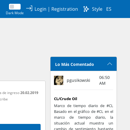
Login
|
Registration
Style
ES
Dark Mode
Lo Más Comentado
06:50
pgusikowski
AM
a de ingreso
20.02.2019
CL/Crude Oil
cribe
Marco de tiempo diario de #CL
Basado en el gráfico de #CL en el
marco de tiempo diario, la
situación actual muestra un
cambio de sentimiento bastante