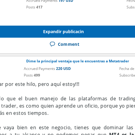
Accrued Payments
197 USD
Fech
Posts
417
Subs
Expandir publicacin
Comment
Dime la principal ventaja que le encuentras a Metatrader
Accrued Payments
220 USD
Fecha de
Posts
499
Subscrib
r por este hilo, pero aquí estoy!!!
o que el buen manejo de las plataformas de trading
trader, es como quien aprende un oficio, porque yo pie
ás en estos tiempos.
 vaya bien en este negocio, tienes que dominar las 
enes a tu alcance y no podemos negar que
MT4 es la