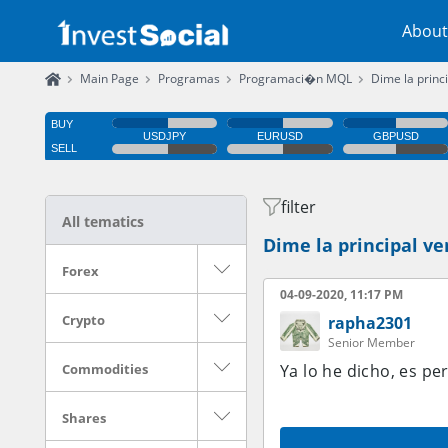
About
Main Page
Programas
Programaci�n MQL
Dime la princ
filter
All tematics
Dime la principal v
Forex
04-09-2020, 11:17 PM
Crypto
rapha2301
Senior Member
Commodities
Ya lo he dicho, es p
Shares