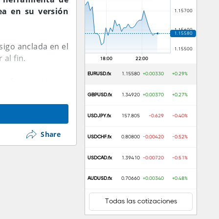
sea en su versión
sigo anclada en el
al fin.
EURUSD.fx
1.15580
+0.00330
+0.29%
lataforma... Vamos
stro trading.
GBPUSD.fx
1.34920
+0.00370
+0.27%
USDJPY.fx
157.805
-0.629
-0.40%
Share
USDCHF.fx
0.80800
-0.00420
-0.52%
USDCAD.fx
1.39410
-0.00720
-0.51%
AUDUSD.fx
0.70660
+0.00340
+0.48%
Todas las cotizaciones