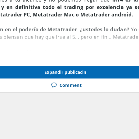
, y en definitiva todo el trading por excelencia ya 
tatrader PC, Metatrader Mac o Metatrader android.
n en el poderío de Metatrader
¿ustedes lo dudan?
Yo 
piensan que hay que irse al 5... pero en fin... Metatrader 
acer este hilo y ojalá lo lean los detractores de esta p
s comodidades que encontramos y lo útil que es para nue
Expandir publicacin
 en los comentarios!!!
Comment