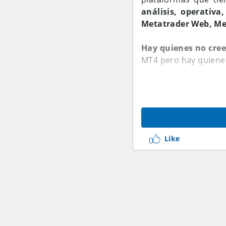
análisis, operativa
Metatrader Web, Me
Hay quienes no cree
MT4 pero hay quienes 
Por eso me animé a h
a contarles todas la
¿me ayudan? Los leo
Like