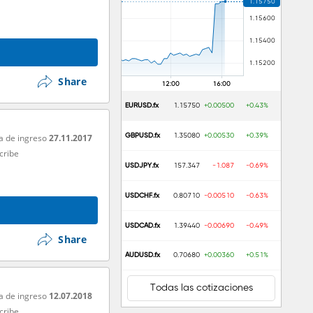
Share
EURUSD.fx
1.15750
+0.00500
+0.43%
GBPUSD.fx
1.35080
+0.00530
+0.39%
a de ingreso
27.11.2017
cribe
USDJPY.fx
157.347
-1.087
-0.69%
USDCHF.fx
0.80710
-0.00510
-0.63%
USDCAD.fx
1.39440
-0.00690
-0.49%
Share
AUDUSD.fx
0.70680
+0.00360
+0.51%
Todas las cotizaciones
a de ingreso
12.07.2018
cribe