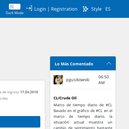
Login
|
Registration
Style
ES
Dark Mode
Lo Más Comentado
06:50
pgusikowski
AM
a de ingreso
17.04.2018
CL/Crude Oil
cribe
Marco de tiempo diario de #CL
Basado en el gráfico de #CL en el
marco de tiempo diario, la
situación actual muestra un
cambio de sentimiento bastante