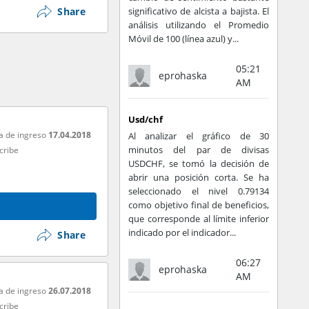
Share
significativo de alcista a bajista. El
análisis utilizando el Promedio
Móvil de 100 (línea azul) y...
05:21
eprohaska
AM
Usd/chf
a de ingreso
17.04.2018
Al analizar el gráfico de 30
minutos del par de divisas
cribe
USDCHF, se tomó la decisión de
abrir una posición corta. Se ha
seleccionado el nivel 0.79134
como objetivo final de beneficios,
que corresponde al límite inferior
indicado por el indicador...
Share
06:27
eprohaska
AM
a de ingreso
26.07.2018
cribe