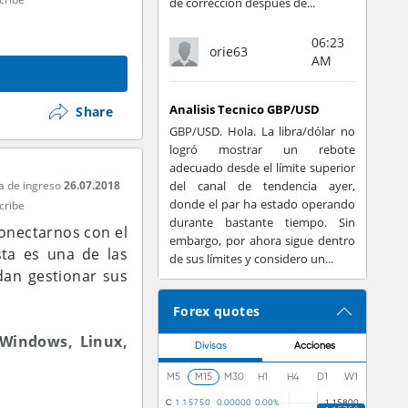
de corrección después de...
06:23
orie63
AM
Analisis Tecnico GBP/USD
Share
GBP/USD. Hola. La libra/dólar no
logró mostrar un rebote
adecuado desde el límite superior
a de ingreso
26.07.2018
del canal de tendencia ayer,
donde el par ha estado operando
cribe
durante bastante tiempo. Sin
onectarnos con el
embargo, por ahora sigue dentro
ta es una de las
de sus límites y considero un...
edan gestionar sus
Forex quotes
 Windows, Linux,
Divisas
Acciones
M5
M15
M30
H1
H4
D1
W1
C
1
.
1
5
7
5
0
0
.
0
0
0
0
0
0
.
0
0
%