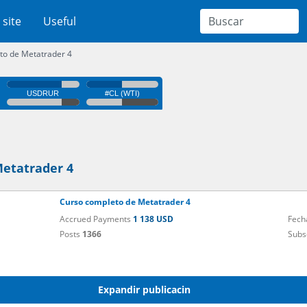
 site
Useful
to de Metatrader 4
etatrader 4
Curso completo de Metatrader 4
Accrued Payments
1 138 USD
Fech
Posts
1366
Subs
Expandir publicacin