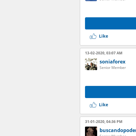
Like
13-02-2020, 03:07 AM
soniaforex
Senior Member
Like
31-01-2020, 04:36 PM
buscandopode