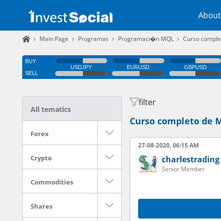
About
Main Page
Programas
Programaci�n MQL
Curso comple
filter
All tematics
Curso completo de M
Forex
27-08-2020, 06:15 AM
Crypto
charlestrading
Senior Member
Commodities
Shares