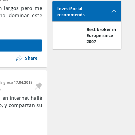
an largos pero me
InvestSocial
recommends
cho dominar este
Best broker in
Europe since
2007
Share
 ingreso
17.04.2018
e
en internet hallé
o, y compartan su