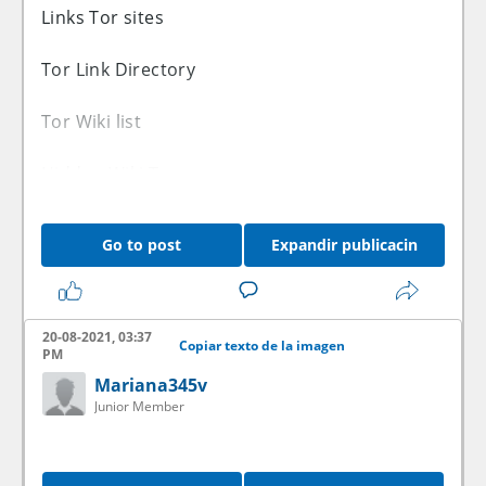
Links Tor sites
Tor Link Directory
Tor Wiki list
Hidden Wiki Tor
Tor .onion urls directories
Go to post
Expandir publicacin
Exclusive to the latino-forex.com
<a href=http://deepwebtor.net>Links Tor sites
20-08-2021, 03:37
Copiar texto de la imagen
onion</a>
PM
Mariana345v
<a href=http://darkweblinks.biz>Urls Tor
Junior Member
sites</a>