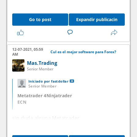
Go to post
Expandir publicacin
12-07-2021, 05:59
Cul es el mejor software para Forex?
AM
Mas.Trading
Senior Member
Iniciado por
fastdollar
Senior Member
Metatrader 4
Ninjatrader
ECN
sin duda alguna Metatrader