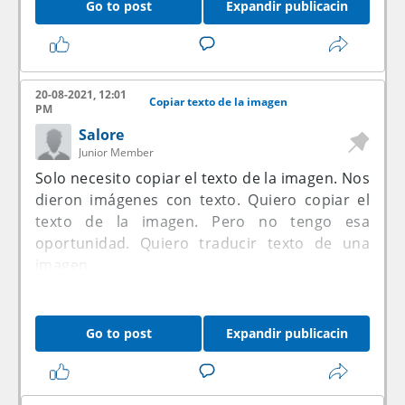
<a href=http://darkweblinks.biz>Wiki Links
Go to post
Expandir publicacin
Tor</a>
<a href=http://darkweb2020.com>Dir Tor
sites</a>
20-08-2021, 12:01
Copiar texto de la imagen
PM
<a href=http://onionwiki.net>Deep Web
Salore
Tor</a>
Junior Member
Solo necesito copiar el texto de la imagen. Nos
<a href=http://darkweblinks.biz>Tor Wiki urls
dieron imágenes con texto. Quiero copiar el
onion</a>
texto de la imagen. Pero no tengo esa
oportunidad. Quiero traducir texto de una
<a
imagen.
href=http://wikitoronionlinks.com>http://deepwebli
<a href=http://linkstoronionurls.com>Dir Tor
Go to post
Expandir publicacin
sites</a>