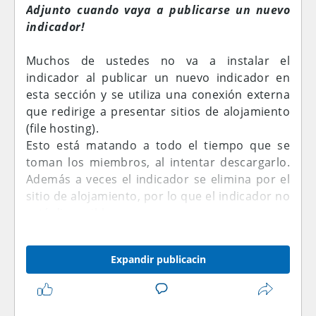
Adjunto cuando vaya a publicarse un nuevo
indicador!
Muchos de ustedes no va a instalar el
indicador al publicar un nuevo indicador en
esta sección y se utiliza una conexión externa
que redirige a presentar sitios de alojamiento
(file hosting).
Esto está matando a todo el tiempo que se
toman los miembros, al intentar descargarlo.
Además a veces el indicador se elimina por el
sitio de alojamiento, por lo que el indicador no
está disponible.
Por favor, añada el indicador como adjunto al
abrir un nuevo hilo indicador en esta sección.
Expandir publicacin
Si tienes cualquier problema al conectar,
cargar el indicador como un archivo zip/rar.
De lo contrario el hilo se cerrará/borrará.
Además, no te olvides de subir una imagen de