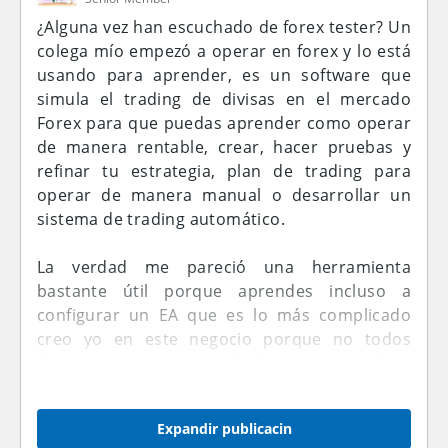
¿Alguna vez han escuchado de forex tester? Un
colega mío empezó a operar en forex y lo está
usando para aprender, es un software que
simula el trading de divisas en el mercado
Forex para que puedas aprender como operar
de manera rentable, crear, hacer pruebas y
refinar tu estrategia, plan de trading para
operar de manera manual o desarrollar un
sistema de trading automático.
La verdad me pareció una herramienta
bastante útil porque aprendes incluso a
configurar un EA que es lo más complicado
creo yo en este negocio porque no todos
dominamos a esos niveles la programación o
el lenguaje de Metaquote. La verdad no
pierden nada con probarlo al menos para
Expandir publicacin
poner sus estrategias a prueba por lo que leí