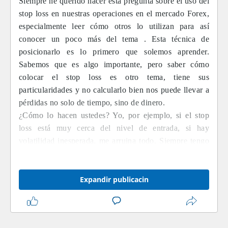
Siempre he querido hacer esta pregunta sobre el uso del
stop loss en nuestras operaciones en el mercado Forex,
especialmente leer cómo otros lo utilizan para así
conocer un poco más del tema
. Esta técnica de
posicionarlo es lo primero que solemos aprender.
Sabemos que es algo importante, pero saber cómo
colocar el stop loss es otro tema, tiene sus
particularidades y no calcularlo bien nos puede llevar a
pérdidas no solo de tiempo, sino de dinero.
¿Cómo lo hacen ustedes? Yo, por ejemplo, si el stop
loss está muy cerca del nivel de entrada, si hay
volatilidad inesperada, me arruina todo. Siempre tengo
en cuenta este factor. Claro que si pasa todo lo
contrario, es decir, si está muy amplio, existe el riesgo
de operaciones riesgosas. Entonces, ¿cuál es el punto
Expandir publicacin
medio?