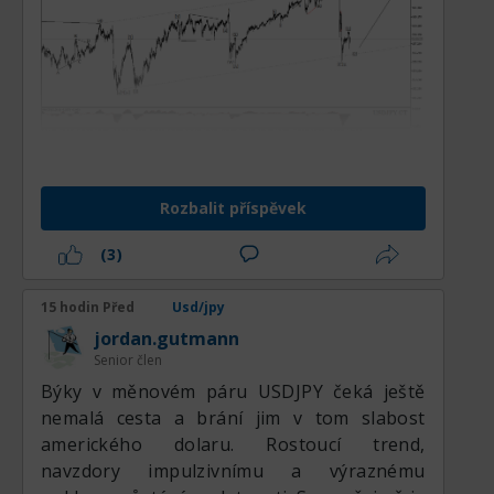
Tento závěr byl učiněn na základě
multitimeframové komplexní analýzy, která
Rozbalit příspěvek
zahrnuje vlnovou teorii EWA (Elliott Wave
Analysis), stejně jako údaje histogramu
(3)
MACD (indikátor konvergence a divergence
klouzavých průměrů) a umístění
15 hodin Před
Usd/jpy
exponenciálních vyhlazených klouzavých
jordan.gutmann
průměrů MA Smoothed s periodami 55, 89 a
Senior člen
144. Kromě toho byly zohledněny odhady
Býky v měnovém páru USDJPY čeká ještě
pravděpodobnosti realizace modelů
nemalá cesta a brání jim v tom slabost
technické a vlnové analýzy.
amerického dolaru. Rostoucí trend,
navzdory impulzivnímu a výraznému