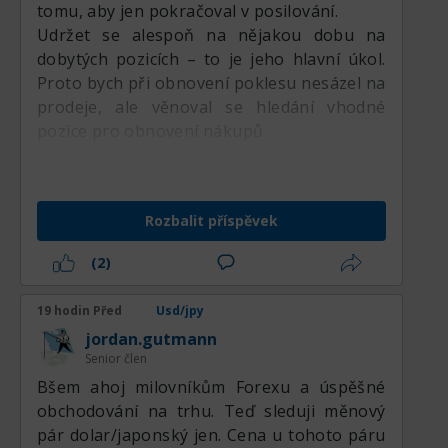
tomu, aby jen pokračoval v posilování.
Udržet se alespoň na nějakou dobu na
dobytých pozicích – to je jeho hlavní úkol.
Proto bych při obnovení poklesu nesázel na
prodeje, ale věnoval se hledání vhodné
pozice pro obnovení nákupů.
Rozbalit příspěvek
(2)
19 hodin Před
Usd/jpy
jordan.gutmann
Senior člen
Вšem ahoj milovníkům Forexu a úspěšné
obchodování na trhu. Teď sleduji měnový
pár dolar/japonský jen. Cena u tohoto páru