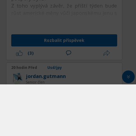
Z toho vyplývá závěr, že příští týden bude
růst americké měny vůči japonskému jenu s
největší pravděpodobností pokračovat
směrem ke středu Murreyho regresního
kanálu 4/8 (159.38).
Rozbalit příspěvek
(3)
20 hodin Před
Usd/jpy
jordan.gutmann
Senior člen
Analýza a prognóza měnového páru
USDJPY na základě technické analýzy
Po poměrně výrazném poklesu v tomto
týdnu se měnový pár americký dolar proti
japonskému jenu převážně pohyboval v
rámci rostoucího kanálu, ale v pátek byl