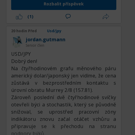
Rozbalit příspěvek
(1)
20 hodin Před
Usd/jpy
jordan.gutmann
Senior člen
USD/JPY
Dobrý den!
Na čtyřhodinovém grafu měnového páru
americký dolar/japonský jen vidíme, že cena
zůstává v bezprostředním kontaktu s
úrovní obratu Murrey 2/8 (157.81).
Zároveň poslední dvě čtyřhodinové svíčky
otevřeli býci a stochastik, který se původně
snižoval, se uprostřed pracovní zóny
indikátoru znovu začal otáčet vzhůru a
připravuje se k přechodu na stranu
podpory býků.