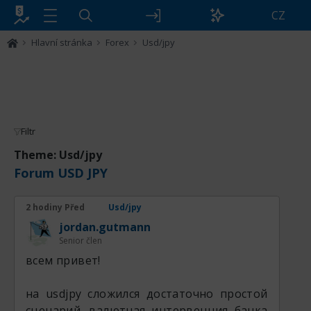
CZ
Hlavní stránka
Forex
Usd/jpy
Filtr
Theme: Usd/jpy
Forum USD JPY
2 hodiny Před
Usd/jpy
jordan.gutmann
Senior člen
всем привет!
на usdjpy сложился достаточно простой
сценарий. валютная интервенция банка