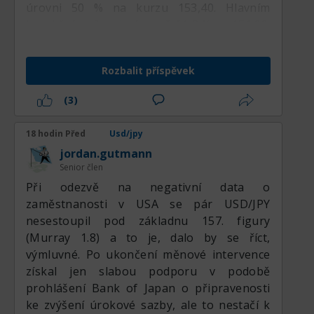
úrovni 50 % na kurzu 153,40. Hlavním
korekčním cílem je úroveň 61,8 % na 151,00.
V konečném důsledku předpovídám pokles
právě k ní. Teď je důležité určit se s
Rozbalit příspěvek
lokálním vektorem.
(3)
18 hodin Před
Usd/jpy
jordan.gutmann
Senior člen
Při odezvě na negativní data o
zaměstnanosti v USA se pár USD/JPY
nesestoupil pod základnu 157. figury
(Murray 1.8) a to je, dalo by se říct,
výmluvné. Po ukončení měnové intervence
získal jen slabou podporu v podobě
prohlášení Bank of Japan o připravenosti
ke zvýšení úrokové sazby, ale to nestačí k