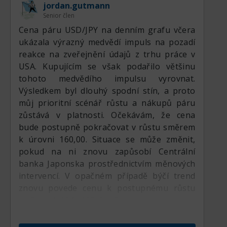
jordan.gutmann
Senior člen
Cena páru USD/JPY na denním grafu včera
ukázala výrazný medvědí impuls na pozadí
reakce na zveřejnění údajů z trhu práce v
USA. Kupujícím se však podařilo většinu
tohoto medvědího impulsu vyrovnat.
Výsledkem byl dlouhý spodní stín, a proto
můj prioritní scénář růstu a nákupů páru
zůstává v platnosti. Očekávám, že cena
bude postupně pokračovat v růstu směrem
k úrovni 160,00. Situace se může změnit,
pokud na ni znovu zapůsobí Centrální
banka Japonska prostřednictvím měnových
intervencí. V opačném případě býčí trend
znovu povede cenu k postupnému růstu
směrem k 164.–165. figuře.