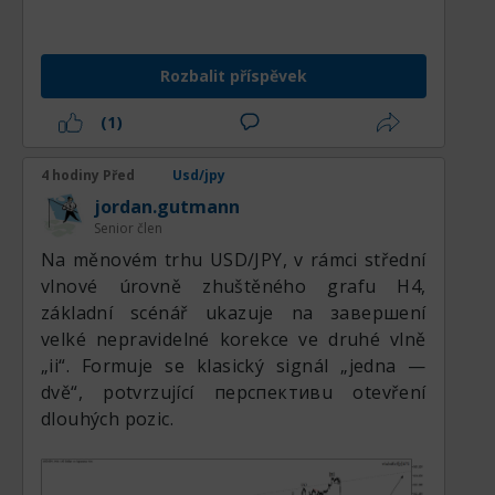
коррекцию, но разворота вниз
технически не последовало. а посему
покупки инструмента все также остаются
Rozbalit příspěvek
в приоритете.
(1)
4 hodiny Před
Usd/jpy
jordan.gutmann
Senior člen
Na měnovém trhu USD/JPY, v rámci střední
vlnové úrovně zhuštěného grafu H4,
základní scénář ukazuje na завершení
velké nepravidelné korekce ve druhé vlně
„ii“. Formuje se klasický signál „jedna —
dvě“, potvrzující перспективu otevření
dlouhých pozic.