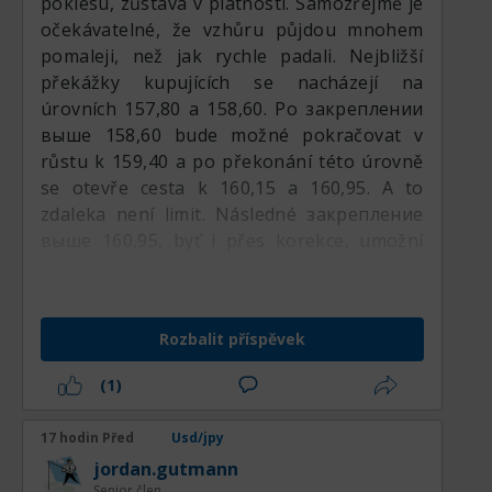
poklesu, zůstává v platnosti. Samozřejmě je
očekávatelné, že vzhůru půjdou mnohem
pomaleji, než jak rychle padali. Nejbližší
překážky kupujících se nacházejí na
úrovních 157,80 a 158,60. Po закреплении
выше 158,60 bude možné pokračovat v
růstu k 159,40 a po překonání této úrovně
se otevře cesta k 160,15 a 160,95. A to
zdaleka není limit. Následné закрепление
выше 160,95, byť i přes korekce, umožní
býkům pokračovat v růstu k 161,70 a
162,50, a poté bude možné vystoupat k
163,30 a případně se hned dostat až k
Rozbalit příspěvek
164,00. Pokud prodejcům pomohou nějaké
zprávy a podaří se jim vrátit cenu USDJPY
(1)
pod 157,00, pak mohou pokles pokračovat
k 156,25 a 155,45, ale to nezruší globální
17 hodin Před
Usd/jpy
rostoucí trend.:respect:
jordan.gutmann
Senior člen