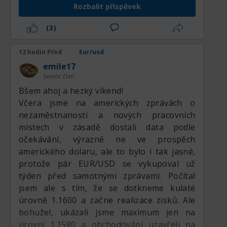
pár protivník – dolar/švýcarský frank – se
Rozbalit příspěvek
na vyšším denním období dívá dolů. Pokud
se ty budou pohybovat podle prognózy, pak
Neschopnost kupců zajistit si trvalejší
(3)
bez ohledu na veškerý odpor poleze euro
oporu nad hranicí 1,1600 udržuje rizikový
také nahoru.
profil vychýlený směrem k lokálním
12 hodin Před
Eur/usd
pullbackům, ačkoli na současných úrovních
emile17
výrazně chybí agresivní pokračování dolů.
Senior člen
Obchodníkům se doporučuje pečlivě
Вšem ahoj a hezký víkend!
sledovat reakci ceny v okolí podpůrného
Včera jsme na amerických zprávách o
pásma 1,1530, protože neúspěch v obraně
nezaměstnanosti a nových pracovních
této hranice by mohl vyvolat hlubší
místech v zásadě dostali data podle
technické výprodeje směrem k
očekávání, výrazně ne ve prospěch
psychologické úrovni 1,1500, zatímco odraz
amerického dolaru, ale to bylo i tak jasné,
by mohl snadno znovu otestovat střední
protože pár EUR/USD se vykupoval už
rezistenční pásma.
týden před samotnými zprávami. Počítal
jsem ale s tím, že se dotkneme kulaté
Obchodní doporučení:
úrovně 1.1600 a začne realizace zisků. Ale
bohužel, ukázali jsme maximum jen na
Pro efektivní orientaci v aktuálním
úrovni 1.1580 a obchodování uzavřeli na