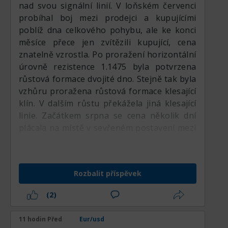
nad svou signální linií. V loňském červenci
nová data z trhu práce a inflace, aby
probíhal boj mezi prodejci a kupujícími
vyhodnotili, zda si dolar dokáže udržet své
poblíž dna celkového pohybu, ale ke konci
týdenní zisky vůči hlavním protějškům.
měsíce přece jen zvítězili kupující, cena
znatelně vzrostla. Po proražení horizontální
Krátkodobý cenový vývoj a analýza
úrovně rezistence 1.1475 byla potvrzena
trendu
růstová formace dvojité dno. Stejně tak byla
vzhůru proražena růstová formace klesající
Na krátkodobých H4 grafech pár vykazuje
klín. V dalším růstu překážela jiná klesající
opatrnou konsolidační fázi těsně nad
linie. Začátkem srpna se cena několik dní
klíčovou podporou na 1,1550, což odráží
plácala na místě v sevřeném postavení mezi
nerozhodnou strukturu krátkodobého
linií a úrovní. Vypadá to, že tuto linii
trendu. Cenový vývoj v posledních seancích
protlačují. Úroková sazba Fedu a poté
osciluje v úzkém pásmu a snaží se
statistika z USA, takzvaný non-farm,
vybudovat spolehlivou bázi po menší
Rozbalit příspěvek
vyhazovaly cenu nahoru. Ale ne až tak
korekci z maxim na začátku týdne.
výrazně, boj pokračoval. Domnívám se, že i
Indikátory momentum, jako je Commodity
(2)
nadále budou dominovat kupující, o čemž
Channel Index a uspořádání klouzavých
svědčí celkový technický obraz trhu. Ostatní
průměrů, naznačují neutrální až mírně
11 hodin Před
Eur/usd
hlavní instrumenty jsou podle mého názoru