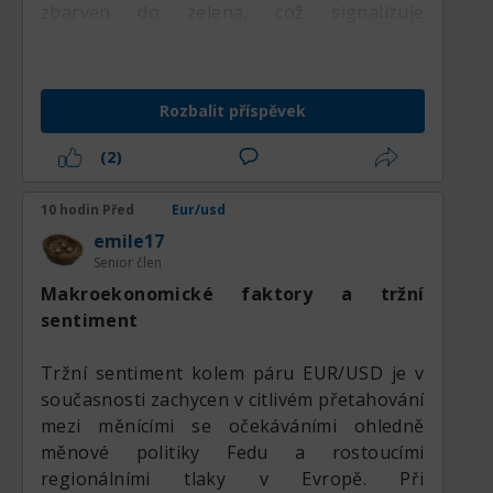
zbarven do zelena, což signalizuje
zachování býčí nálady. Potenciál
pokračování růstového pohybu se
zachovává. V případě úspěšného закрепení
Rozbalit příspěvek
ceny nad úrovní 1.1566 považuji za další
potenciální cíl úroveň 1.1627. Nákupy budou
(2)
v prioritě, dokud se cena obchoduje nad
kritickou linií Kijun-sen. Korekce k této
10 hodin Před
Eur/usd
úrovni snižuje aktuálnost nákupů.
emile17
Senior člen
Makroekonomické faktory a tržní
sentiment
Tržní sentiment kolem páru EUR/USD je v
současnosti zachycen v citlivém přetahování
mezi měnícími se očekáváními ohledně
měnové politiky Fedu a rostoucími
regionálními tlaky v Evropě. Při