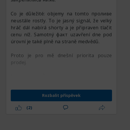
Co je důležité: objemy na tomto проливе
neustále rostly. To je jasný signál, že velký
hráč dál nabírá shorty a je připraven tlačit
cenu níž. Samotný факт uzavření dne pod
úrovní je také plně na straně medvědů.
Proto je pro mě dnešní priorita pouze
prodej.
Plán akce:
Čekám na menší korekci k
1.1535, aby se tato úroveň otestovala už
jako rezistence. Při odrazu beru short s
Rozbalit příspěvek
nejbližším cílem v oblasti 1.1510.
(2)