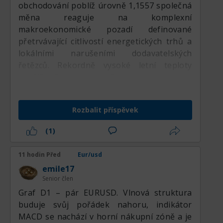
obchodování poblíž úrovně 1,1557 společná
měna reaguje na komplexní
makroekonomické pozadí definované
přetrvávající citlivostí energetických trhů a
lokálními narušeními dodavatelských
řetězců. Rekordně vysoké letní teploty
napříč Evropou zvýšily poptávku po
energiích a ovlivnily klíčové průmyslové
dopravní koridory, jako je Rýn, což
Rozbalit příspěvek
představuje další zátěž pro silně zadlužené
regionální ekonomiky. Na druhé straně
(1)
Atlantiku si americký dolar udržuje odolnou
pozici, podpořený přílivem do bezpečných
11 hodin Před
Eur/usd
přístavů v souvislosti s napětím na Blízkém
emile17
východě a probíhajícími debatami o
Senior člen
načasování budoucích úprav sazeb Fedu.
Graf D1 – pár EURUSD. Vlnová struktura
Zatímco komentáře globálních centrálních
buduje svůj pořádek nahoru, indikátor
bankéřů ukazují na přístup závislý na
MACD se nachází v horní nákupní zóně a je
datech, účastníci trhu nadále pečlivě sledují