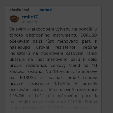
8 hodin Před
Eur/usd
emile17
Senior člen
Ve svém krátkodobém výhledu na pondělí u
tohoto obchodního instrumentu EURUSD
očekávám další růst měnového páru k
následující úrovni rezistence. Většina
indikátorů na hodinovém časovém rámci
ukazuje na růst měnového páru k další
úrovni rezistence. Celkový trend na 1H
zůstává rostoucí. Na 1H vidíme, že měnový
pár EURUSD se nachází poblíž cenové
úrovně rezistence 1.15766. V pondělí
očekávám průraz této úrovně rezistence
1.15766 a další růst měnového páru k
následující úrovni rezistence 1.16100. Pokud
tento měnový pár EURUSD dokáže prorazit