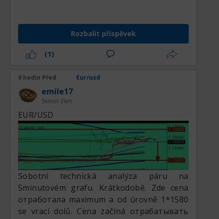
tuto úroveň rezistence 1.16100 a
закрепиться над ним, pak budu očekávat
další růst měnového páru k následující
Rozbalit příspěvek
úrovni rezistence.
Ale pokud tento měnový pár EURUSD
(1)
nedokáže prorazit tuto úroveň rezistence
1.16100 a закрепиться над ним, pak budu
9 hodin Před
Eur/usd
očekávat откат měnového páru k úrovni
emile17
podpory 1.15488.
Senior člen
EUR/USD
Sobotní technická analýza páru na
5minutovém grafu. Krátkodobě. Zde cena
отработала maximum a od úrovně 1*1580
se vrací dolů. Cena začíná отрабатывать