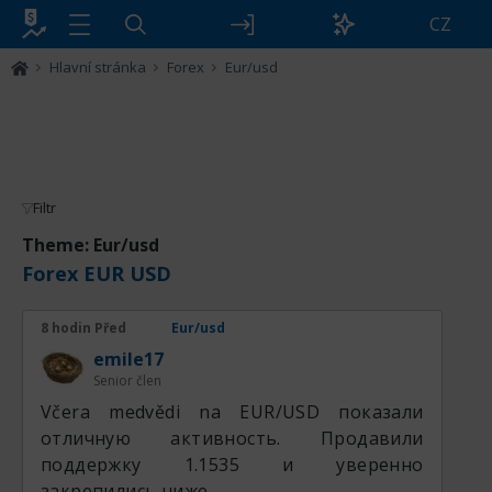
CZ
Hlavní stránka
Forex
Eur/usd
Filtr
Theme: Eur/usd
Forex EUR USD
8 hodin Před
Eur/usd
emile17
Senior člen
Včera medvědi na EUR/USD показали
отличную активность. Продавили
поддержку 1.1535 и уверенно
закрепились ниже.