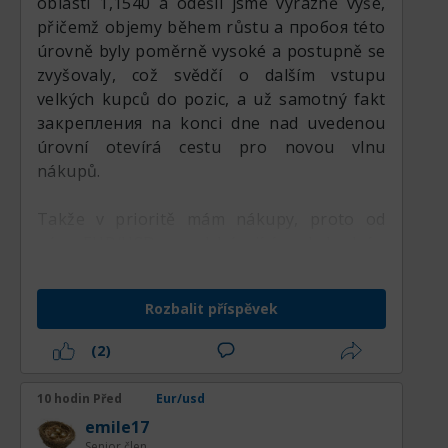
oblasti 1,1540 a odešli jsme výrazně výše,
přičemž objemy během růstu a пробоя této
úrovně byly poměrně vysoké a postupně se
zvyšovaly, což svědčí o dalším vstupu
velkých kupců do pozic, a už samotný fakt
закрепления na konci dne nad uvedenou
úrovní otevírá cestu pro novou vlnu
nákupů.
Takže v prioritě mám nákupy, proto od
páru EUR/USD v nadcházejícím obchodním
týdnu budu očekávat pokračování růstu,
který začal včera ve druhé polovině
Rozbalit příspěvek
obchodního dne, s cíli kolem 1,1590 na
závěr.
(2)
10 hodin Před
Eur/usd
emile17
Senior člen