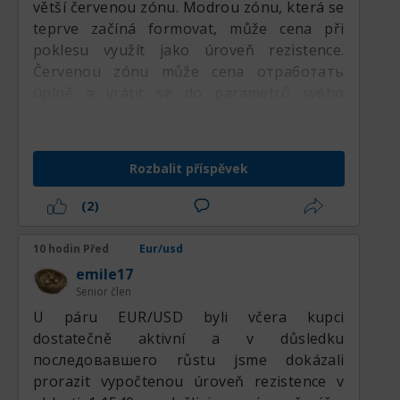
větší červenou zónu. Modrou zónu, která se
teprve začíná formovat, může cena při
poklesu využít jako úroveň rezistence.
Červenou zónu může cena отработать
úplně a vrátit se do parametrů svého
předchozího flatu na úrovni 1,1523.
Rozbalit příspěvek
(2)
10 hodin Před
Eur/usd
emile17
Senior člen
U páru EUR/USD byli včera kupci
dostatečně aktivní a v důsledku
последовавшего růstu jsme dokázali
prorazit vypočtenou úroveň rezistence v