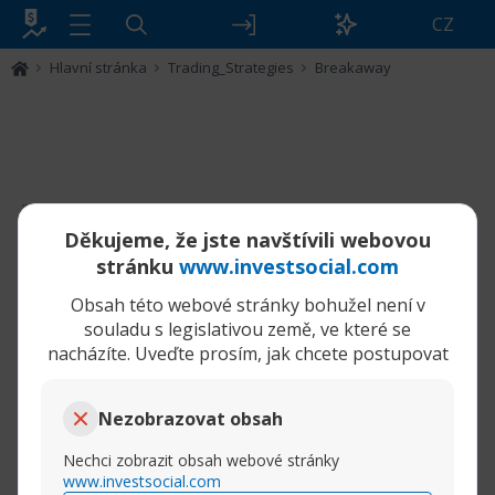
CZ
Hlavní stránka
Trading_Strategies
Breakaway
Filtr
Děkujeme, že jste navštívili webovou
Breakaway
stránku
www.investsocial.com
Obsah této webové stránky bohužel není v
Bohužel neexistují žádné zprávy odpovídající
souladu s legislativou země, ve které se
kritériím
.
nacházíte. Uveďte prosím, jak chcete postupovat
Nezobrazovat obsah
Nechci zobrazit obsah webové stránky
www.investsocial.com