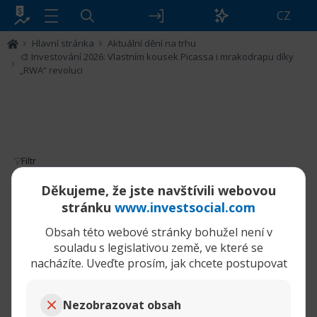
CZ
Hlavní stránka
Aktuální dění na trhu
🎨 Investování 2026: Vlastním kousek Picassa i mrakodrapu díky
„RWA“ revoluci
Filtr
🎨 Investování 2026: Vlastním kousek
Děkujeme, že jste navštívili webovou
Picassa i mrakodrapu díky „RWA“ revoluci
stránku
www.investsocial.com
Obsah této webové stránky bohužel není v
24-03-2026,
souladu s legislativou země, ve které se
🎨 Investování 2026: Vlastním kousek Picassa i mrakodrapu díky „RWA“ revoluci
04:17 PM
nacházíte. Uveďte prosím, jak chcete postupovat
WarHorse
Senior člen
Nezobrazovat obsah
Ahoj všichni,