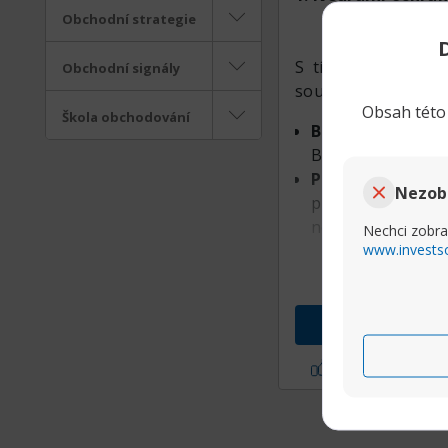
Obchodní strategie
S tím, jak stále v
Obchodní signály
soustředění a únav
Obsah této 
Škola obchodování
Brain-Data Priv
Bruselu, zakazuj
Pojistka proti
Nezob
případě, že doj
neurálním rozhran
Nechci zobra
www.invests
2. Ekonomický dop
V březnu 2026 se z
Líbí se mi
(1)
Flow-state odm
„kognitivní odoln
Konec osmihodin