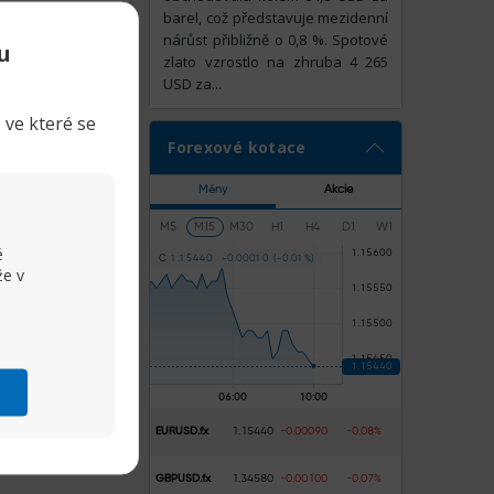
barel, což představuje mezidenní
nárůst přibližně o 0,8 %. Spotové
u
zlato vzrostlo na zhruba 4 265
ty pro měření
USD za...
to dat.
 ve které se
 hlasovalo v
Forexové kotace
acovníků.
Měny
Akcie
dy vzniklé v
laci s vaším
M5
M15
M30
H1
H4
D1
W1
é
C
1
.
1
5
4
4
0
-
0
.
0
0
0
1
0
(
-
0
.
0
1
%
)
že v
Sdílet
 vysokou míru
EURUSD.fx
1.15440
-0.00090
-0.08%
technologické
GBPUSD.fx
1.34580
-0.00100
-0.07%