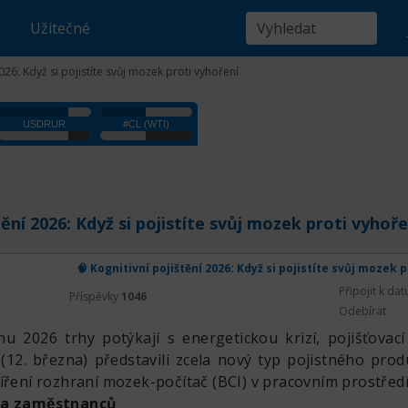
u
Užitečné
2026: Když si pojistíte svůj mozek proti vyhoření
tění 2026: Když si pojistíte svůj mozek proti vyhoře
🧠 Kognitivní pojištění 2026: Když si pojistíte svůj mozek 
Připojit k da
Příspěvky
1046
Odebírat
u 2026 trhy potýkají s energetickou krizí, pojišťovací
 (12. března) představili zcela nový typ pojistného prod
íření rozhraní mozek-počítač (BCI) v pracovním prostředí
ana zaměstnanců