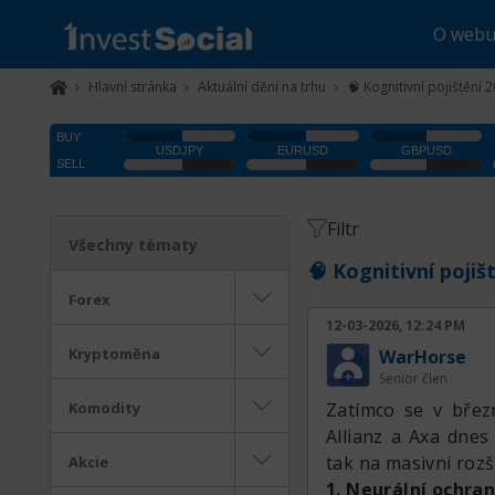
O web
Hlavní stránka
Aktuální dění na trhu
🧠 Kognitivní pojištění 
Filtr
Všechny tématy
🧠 Kognitivní pojiš
Forex
12-03-2026, 12:24 PM
Kryptoměna
WarHorse
Senior člen
Komodity
Zatímco se v březn
Allianz a Axa dnes
tak na masivní rozš
Akcie
1. Neurální ochr