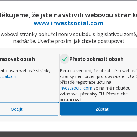
Děkujeme, že jste navštívili webovou stránk
íce firem v roce 2026 využívá neinvazivní EEG headse
www.investsocial.com
y svých zaměstnanců, vzniká potřeba právní ochrany těch
webové stránky bohužel není v souladu s legislativou země,
acy:
Nová směrnice EU, o které se dnes (12. března)
nacházíte. Uveďte prosím, jak chcete postupovat
e zaměstnavatelům používat neurální data k penalizaci pr
 „mentálnímu hacku“:
Kognitivní pojištění kryje ško
razovat obsah
Přesto zobrazit obsah
de k úniku vašich myšlenkových vzorců nebo k manipu
ím ze strany třetích stran.
zit obsah webové stránky
Beru na vědomí, že obsah této webov
ocial.com
stránky není určen pro obyvatele EU a 
ad: "Neuro-bonusy" a efektivita
případě registrace účtu na
investsocial.com
se na mě nebudou
vztahovat předpisy EU. Přesto chci
Rozbalit příspěvek
pokračovat.
ačíná rodit nový standard odměňování.
Odejít
Zůstat
Komentář
ěny:
Firmy nabízejí bonusy zaměstnancům, kteří prokáží
osti“.
ové šichty:
Na základě dat z BCI začínají progresivní 