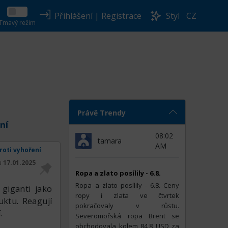
Přihlášení
|
Registrace
Styl
CZ
Tmavý režim
Právě Trendy
ní
08:02
tamara
AM
proti vyhoření
tu
17.01.2025
Ropa a zlato posílily - 6.8.
Ropa a zlato posílily - 6.8. Ceny
 giganti jako
ropy i zlata ve čtvrtek
uktu. Reagují
pokračovaly v růstu.
.
Severomořská ropa Brent se
obchodovala kolem 84,8 USD za