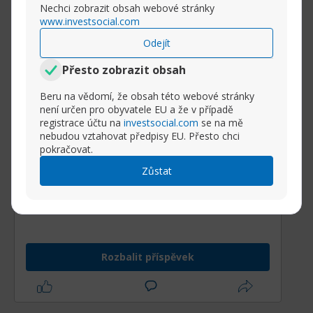
Nechci zobrazit obsah webové stránky
www.investsocial.com
Odejít
Přesto zobrazit obsah
Beru na vědomí, že obsah této webové stránky
není určen pro obyvatele EU a že v případě
registrace účtu na
investsocial.com
se na mě
nebudou vztahovat předpisy EU. Přesto chci
Aukce 30 letých německý
pokračovat.
státních dluhopisů - výnos
Zůstat
3,47%.
Dnes,
11. února 2026
, proběhla aukce
30leté německé státní obligace (Bund)
,
Rozbalit příspěvek
která přitahuje pozornost investorů
vzhledem k tomu, že dlouhé
splatnosti poskytují citlivý sentiment o