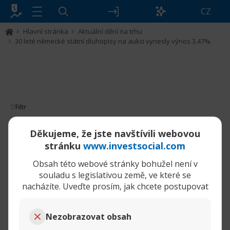
CZ
Hlavní stránka
Aktuální dění na trhu
30 leté německé státní dluhopisy na aukci vynesly výnos 3,47%.
Filtr
30 leté německé státní dluhopisy na aukci
Děkujeme, že jste navštívili webovou
vynesly výnos 3,47%.
stránku
www.investsocial.com
Obsah této webové stránky bohužel není v
11-02-2026,
30 leté německé státní dluhopisy na aukci vynesly výnos 3,47%.
01:26 PM
souladu s legislativou země, ve které se
nacházíte. Uveďte prosím, jak chcete postupovat
tamara
Senior člen
Nezobrazovat obsah