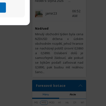
třesů.
neděli 9. srpna 2026​​​​ ​ ​ ​​​​​​​​​​​​​​​​​​​​​​​​​​​​ ​​​​​​​​​​​​​​ ​​​​​​​​​​​​​​​​​​​​​​​​​​​​​​​​​​​​​​​​​​​​​​​​​​ ​​​​​​​ ​​​​​​​​​​​​​​​​​​​​​...
jící se trhy
06:52
z nejrychleji
jamir23
AM
diverzifikací
Nzd/usd
Minulý obchodní týden byla cena
NZDUSD držena v úzkém
obchodním rozpětí, jehož hranice
se nacházejí poblíž úrovní 0,5860
a 0,5890. Oslabení dolů je
samozřejmě žádoucí, ale pokud
se býkům podaří zafixovat nad
0,5890, pak budou mít reálnou
šanci...
Forexové kotace
Měny
Akcie
M5
M15
M30
H1
H4
D1
W1