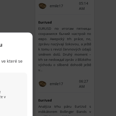
treet a Janus
05:14
emile17
AM
rých nových
Eur/usd
 bezpečnost v
EURUSD по итогам пятницы
сохранился бычий настрой по
евро. Амерický trh práce, no,
u
zprávu nazývají šokovou, a ještě
k tomu s revizí červnových údajů
jející se trhy
směrem dolů. Druhý moment –
olarů
— šlo o
trh se nedождal zpráv z Blízkého
 ve které se
východu o slíbené dohodě ještě
v...
polečností z
 uvádí článek:
06:27
onu — a právě
emile17
AM
é
že v
Eur/usd
Analýza trhu páru EurUsd s
ní jistotu a
indikátorem Bollinger Bands v