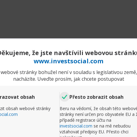
ncome strategies“), které podle studií firem State S
y až
40 % celkového ročního přílivu
.
otném připadalo na tyto dluhopisové ETF
33 % veške
larity těchto dluhopisových ETF patří jejich relativní
ity — investoři oceňují stabilitu při nejistotě.
zaměřené na rozvíjející se trhy a investice do „AI“
Děkujeme, že jste navštívili webovou stránk
www.investsocial.com
 vlnu přílivu peněz zaznamenala ETF zaměřená na
rozví
ets)
, která v jednom měsíci přilákala kolem
7 miliard d
webové stránky bohužel není v souladu s legislativou země,
íční příliv v historii.
nacházíte. Uveďte prosím, jak chcete postupovat
částečně motivován rostoucím optimismem ohledně s
é investují do nových technologií a umělé inteligence. Jak
razovat obsah
Přesto zobrazit obsah
 v inovacích zaostává, je vedoucí na poli AI ve svém regi
 oživilo.“
zit obsah webové stránky
Beru na vědomí, že obsah této webov
ocial.com
stránky není určen pro obyvatele EU a 
o investory a trh
případě registrace účtu na
investsocial.com
se na mě nebudou
opisových ETF ukazuje, že investoři hledají
relativ
vztahovat předpisy EU. Přesto chci