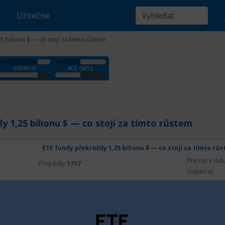
u
Užitečné
5 bilionu $ — co stojí za tímto růstem
y 1,25 bilionu $ — co stojí za tímto růstem
ETF fondy překročily 1,25 bilionu $ — co stojí za tímto rů
Připojit k da
Příspěvky
1717
Odebírat