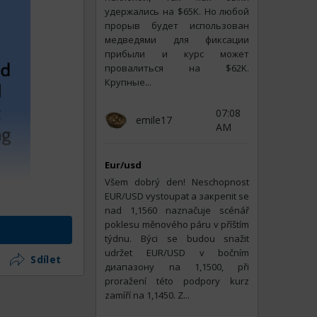
удержались на $65K. Но любой
прорыв будет использован
медведями для фиксации
прибыли и курс может
провалиться на $62K.
Крупные...
07:08
emile17
AM
Eur/usd
Všem dobrý den! Neschopnost
EUR/USD vystoupat a закрепit se
 dolarů
.
nad 1,1560 naznačuje scénář
poklesu měnového páru v příštím
roku
, což by
týdnu. Býci se budou snažit
udržet EUR/USD v bočním
Sdílet
диапазону na 1,1500, při
proražení této podpory kurz
zamíří na 1,1450. Z...
pisových ETF