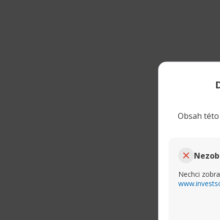
(„active fixed-i
Henderson tvořil
V listopadu sam
přílivů
.
Mezi důvody popu
době tržní volatil
Další impuls: ETF 
Další významnou
(emerging mark
Obsah této 
čtvrtý nejvyšší měs
Tento zájem je 
těchto trhů, kter
Nezob
„Čína, byť za USA
to investory znovu
Nechci zobra
www.invests
Co z toho plyne pr
Popularita dluh