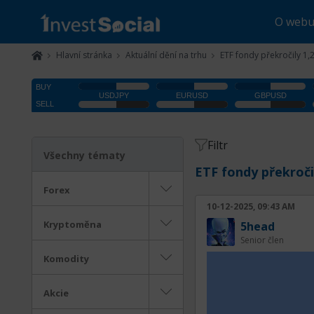
O web
Hlavní stránka
Aktuální dění na trhu
ETF fondy překročily 1,2
Filtr
Všechny tématy
ETF fondy překročil
Forex
10-12-2025, 09:43 AM
Kryptoměna
5head
Senior člen
Komodity
Akcie