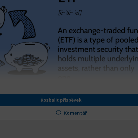
fondy letos zaznamenaly příliv investic přes
1,25 bilionu
obré cestě překonat hranici
1,4 bilionu $ do konce 
Rozbalit příspěvek
rekord (1,1 bilionu $).
Komentář
uhopisové (pevný výnos) ETF a aktivní správa
ových peněz putovala do
aktivně spravovaných dluho