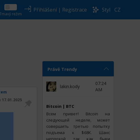
Přihlášení
|
Registrace
Styl
CZ
Tmavý režim
Právě Trendy
07:24
lakin.kody
AM
stem
tu
17.01.2025
Bitcoin | BTC
Всем привет! Bitcoin на
следующей неделе, может
совершить третью попытку
подъема к $68K. Шанс
неплохой, так как быки