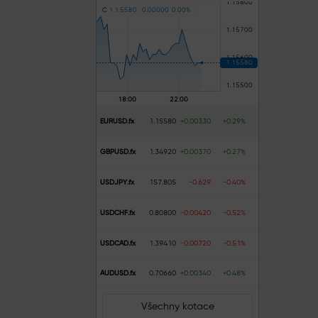
C
1
.
1
5
5
8
0
0
.
0
0
0
0
0
0
.
0
0
%
EURUSD.fx
1.15580
+0.00330
+0.29%
GBPUSD.fx
1.34920
+0.00370
+0.27%
USDJPY.fx
157.805
-0.629
-0.40%
USDCHF.fx
0.80800
-0.00420
-0.52%
USDCAD.fx
1.39410
-0.00720
-0.51%
AUDUSD.fx
0.70660
+0.00340
+0.48%
Všechny kotace