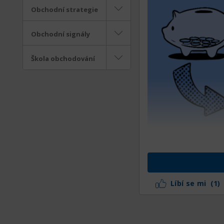
Obchodní strategie
Obchodní signály
Škola obchodování
Podle článku ETF 
Navíc jsou na d
překonalo loňský 
Líbí se mi
(1)
Hlavní tahouni: dl
Největší část n