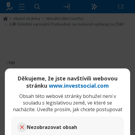
CZ
Hlavní stránka
Aktuální dění na trhu
⚠️🛑 Důležité varování: Podvodníci se masivně vydávají za ČNB!
Filtr
⚠️🛑 Důležité varování: Podvodníci se
Děkujeme, že jste navštívili webovou
masivně vydávají za ČNB!
stránku
www.investsocial.com
Obsah této webové stránky bohužel není v
01-09-2025,
⚠️🛑 Důležité varování: Podvodníci se masivně vydávají za ČNB!
10:37 AM
souladu s legislativou země, ve které se
nacházíte. Uveďte prosím, jak chcete postupovat
WarHorse
Senior člen
Pozor, pozor, pozor!
Toto je extrémně
Nezobrazovat obsah
důležité varování pro všechny členy našeho