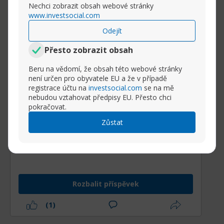
Nechci zobrazit obsah webové stránky
fóra.
www.investsocial.com
Česká národní banka (ČNB)
** oficiálně
Odejít
varovala** před masivní vlnou podvodných
Přesto zobrazit obsah
e-mailů, které se šíří po celé zemi.
Podvodníci se sofistikovaně vydávají za ČNB
Beru na vědomí, že obsah této webové stránky
není určen pro obyvatele EU a že v případě
a rozesílají falešné výzvy k doplatkům či
registrace účtu na
investsocial.com
se na mě
převodům peněz za údajné "
poplatky
",
nebudou vztahovat předpisy EU. Přesto chci
"
sankce
" nebo "
registrační platby
".
pokračovat.
Zůstat
Jak se chránit? Pamatujte si těchto pár
pravidel:
ČNB NIKDY nekomunikuje
s občany
nebo firmami ohledně individuálních
plateb, pokut nebo převodů peněz.
Rozbalit příspěvek
NEKLIKEJTE
na žádné odkazy v těchto e-
(1)
mailech.
NESTAHUJTE
žádné přílohy, mohou