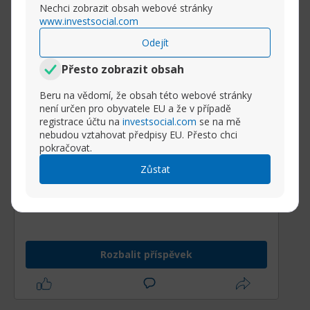
Nechci zobrazit obsah webové stránky
www.investsocial.com
📉
Důvody selhání
Odejít
Stoupající náklady
Přesto zobrazit obsah
Nejasná obchodní hodnota
Přehnané očekávání a “agent washing”
Beru na vědomí, že obsah této webové stránky
→ Firmy přeznačují běžné chatboty jako
není určen pro obyvatele EU a že v případě
"agenty", i když nejsou skutečně
registrace účtu na
investsocial.com
se na mě
nebudou vztahovat předpisy EU. Přesto chci
autonomní.
pokračovat.
🧠
Co je agentní AI?
Zůstat
Agentní (nebo agentická) AI jsou systémy
schopné:
Rozbalit příspěvek
Samostatně
plánovat, rozhodovat a
konat
Pracovat na základě cílů, bez ručního
vedení