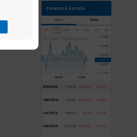
Forexové kotace
ovlivnily tyto
Měny
Akcie
M5
M15
M30
H1
H4
D1
W1
C
1
.
1
5
2
1
0
-
0
.
0
0
0
1
0
(
-
0
.
0
1
%
)
ku vidět výběr
ž si Izrael a
li útočiště v
sají. Útoky
EURUSD.fx
1.15210
-0.00040
-0.03%
GBPUSD.fx
1.34480
-0.00070
-0.05%
USDJPY.fx
158.422
-0.012
-0.01%
 markantní.
USDCHF.fx
0.81160
-0.00060
-0.07%