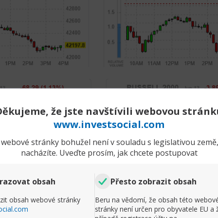
Děkujeme, že jste navštívili webovou stránk
www.investsocial.com
webové stránky bohužel není v souladu s legislativou země,
nacházíte. Uveďte prosím, jak chcete postupovat
Rozbalit příspěvek
Komentář
razovat obsah
Přesto zobrazit obsah
ndexy se po páteční odpolední korekci
zit obsah webové stránky
Beru na vědomí, že obsah této webov
běji do červených čísel.
ocial.com
stránky není určen pro obyvatele EU a 