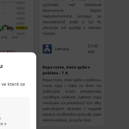
výsledek, než očekávali
ekonomové. Objem
maloobchodního prodeje se
meziměsíčně snížil o 0,3 %,
přestože trh počítal s mírným
růstem...
07:45
tamara
AM
u
Ropa roste, zlato spíše v
poklesu - 7. 8.
Ropa roste, zlato spíše v poklesu.
 ve které se
Cena ropy i zlata se dnes na
světových trzích pohybovala
rozdílným směrem. Zatímco ropa
navázala na předchozí růst díky
Sdílet
pokračujícím obavám z napjaté
situace na Blízkém východě, zlato
é
mírně oslabilo, protože část...
že v