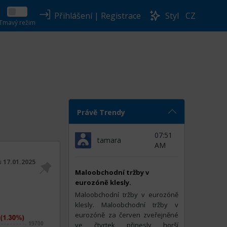
Přihlášení
|
Registrace
Styl
CZ
Tmavý režim
Právě Trendy
07:51
tamara
AM
tu
17.01.2025
Maloobchodní tržby v
eurozóně klesly.
Maloobchodní tržby v eurozóně
klesly. Maloobchodní tržby v
eurozóně za červen zveřejněné
ve čtvrtek přinesly horší