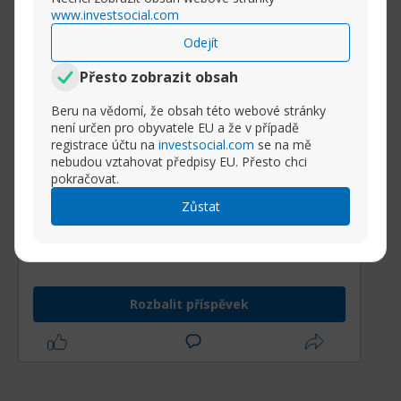
www.investsocial.com
Odejít
Přesto zobrazit obsah
Friedrich Merz se na
Beru na vědomí, že obsah této webové stránky
není určen pro obyvatele EU a že v případě
inaugurační cestě setká s
registrace účtu na
investsocial.com
se na mě
Trumpem v Oválné pracovně.
nebudou vztahovat předpisy EU. Přesto chci
pokračovat.
Zůstat
Friedrich Merz dnes (ve čtvrtek) poprvé
bude jednat tváří v tvář s americkým
prezidentem Donaldem Trumpem na
schůzce v Oválné pracovně,
Rozbalit příspěvek
na které půjde o hodně, protože Evropa se
snaží odvrátit hrozící americká cla a udržet
americkou podporu pro Ukrajinu.