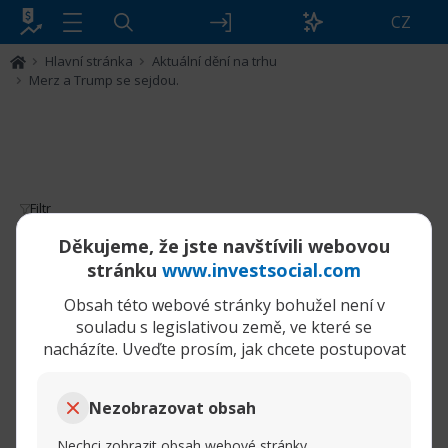
CZ
Hlavní stránka
Aktuální dění na trhu
Merz a Trump se sejdou.
Filtr
Merz a Trump se sejdou.
Děkujeme, že jste navštívili webovou
stránku
www.investsocial.com
05-06-2025, 11:55
Merz a Trump se sejdou.
Obsah této webové stránky bohužel není v
AM
souladu s legislativou země, ve které se
tamara
nacházíte. Uveďte prosím, jak chcete postupovat
Senior člen
Nezobrazovat obsah
Nechci zobrazit obsah webové stránky