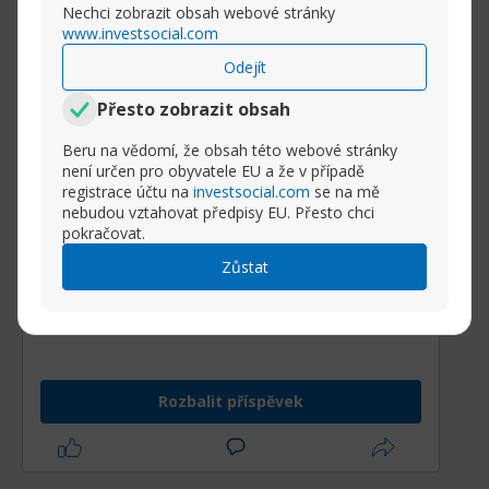
Nechci zobrazit obsah webové stránky
www.investsocial.com
Odejít
Přesto zobrazit obsah
Beru na vědomí, že obsah této webové stránky
není určen pro obyvatele EU a že v případě
registrace účtu na
investsocial.com
se na mě
nebudou vztahovat předpisy EU. Přesto chci
pokračovat.
Zůstat
Prezident Trump svými sankčními cly
uvedl svět do zmatku.
Nyní soud šlápl na brzdu.
Americká vláda okamžitě podala
Rozbalit příspěvek
odvolání.
Federální soud ve Spojených státech