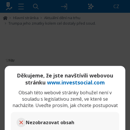
CZ
Hlavní stránka
Aktuální dění na trhu
Trumpa jeho zmatky kolem cel dostaly před soud.
Filtr
Trumpa jeho zmatky kolem cel dostaly
Děkujeme, že jste navštívili webovou
před soud.
stránku
www.investsocial.com
Obsah této webové stránky bohužel není v
29-05-2025,
Trumpa jeho zmatky kolem cel dostaly před soud.
12:38 PM
souladu s legislativou země, ve které se
nacházíte. Uveďte prosím, jak chcete postupovat
tamara
Senior člen
Americký soud prohlásil Trumpova
Nezobrazovat obsah
cla za nezákonná.