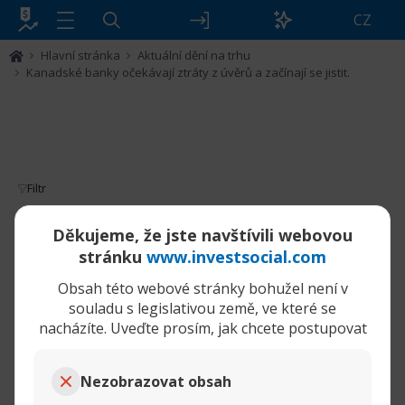
CZ
Hlavní stránka
Aktuální dění na trhu
Kanadské banky očekávají ztráty z úvěrů a začínají se jistit.
Filtr
Kanadské banky očekávají ztráty z úvěrů
Děkujeme, že jste navštívili webovou
a začínají se jistit.
stránku
www.investsocial.com
Obsah této webové stránky bohužel není v
21-05-2025,
Kanadské banky očekávají ztráty z úvěrů a začínají se jistit.
12:38 PM
souladu s legislativou země, ve které se
nacházíte. Uveďte prosím, jak chcete postupovat
tamara
Senior člen
Nezobrazovat obsah