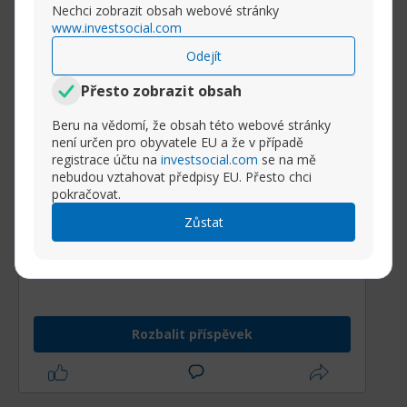
Nechci zobrazit obsah webové stránky
www.investsocial.com
Odejít
Přesto zobrazit obsah
Beru na vědomí, že obsah této webové stránky
není určen pro obyvatele EU a že v případě
Kanadské banky se ve 2.
registrace účtu na
investsocial.com
se na mě
nebudou vztahovat předpisy EU. Přesto chci
čtvrtletí připravují na obchodní
pokračovat.
nejistotu a vytvářejí více rezerv
Zůstat
na ztráty z úvěrů.
A zase ten Trump.
Tentokrát se podíváme na ovlivnění
Rozbalit příspěvek
globální ekonomiky a dopad cel v bankovní,
úvěrové sféře, v Kanadě.