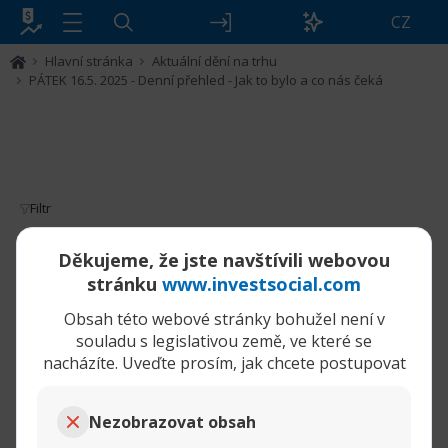
CZ
Hlavní stránka
Aktuální dění na trhu
PÁTEK 16.5. 2025 - Denní přehled - Jak to bylo a co nás čeká
Filtr
PÁTEK 16.5. 2025 - Denní přehled - Jak to
Děkujeme, že jste navštívili webovou
bylo a co nás čeká
stránku
www.investsocial.com
Obsah této webové stránky bohužel není v
16-05-2025,
PÁTEK 16.5. 2025 - Denní přehled - Jak to bylo a co nás čeká
06:25 AM
souladu s legislativou země, ve které se
nacházíte. Uveďte prosím, jak chcete postupovat
Pullback
Senior Member
PÁTEK 16.5. 2025
Nezobrazovat obsah