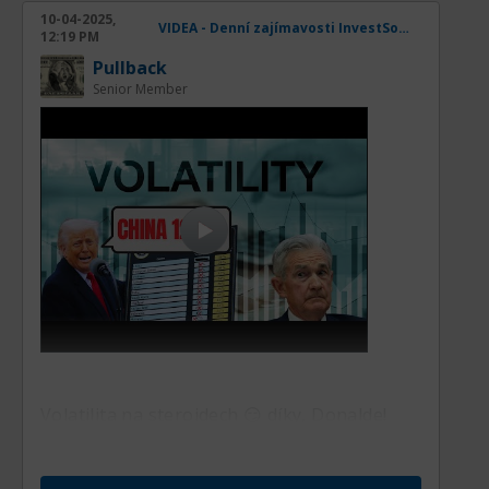
10-04-2025,
VIDEA - Denní zajímavosti InvestSocial
12:19 PM
Pullback
Senior Member
Volatilita na steroidech 😏 díky, Donalde!