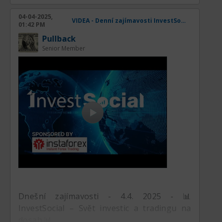
04-04-2025,
VIDEA - Denní zajímavosti InvestSocial
01:42 PM
Pullback
Senior Member
Dnešní zajímavosti - 4.4. 2025 - 📊
InvestSocial – Svět investic a tradingu na
dosah 📊