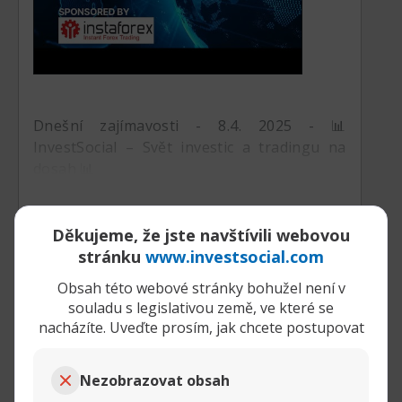
Dnešní zajímavosti - 8.4. 2025 - 📊
InvestSocial – Svět investic a tradingu na
dosah 📊
Děkujeme, že jste navštívili webovou
Rozbalit příspěvek
stránku
www.investsocial.com
Obsah této webové stránky bohužel není v
souladu s legislativou země, ve které se
07-04-2025,
VIDEA - Denní zajímavosti InvestSocial
nacházíte. Uveďte prosím, jak chcete postupovat
11:50 AM
Pullback
Senior Member
Nezobrazovat obsah