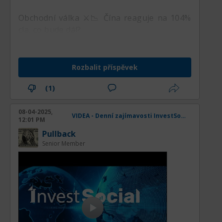
Obchodní válka ⚔️📉 Čína reaguje na 104%
cla, co bude dál?
Rozbalit příspěvek
(1)
08-04-2025,
VIDEA - Denní zajímavosti InvestSocial
12:01 PM
Pullback
Senior Member