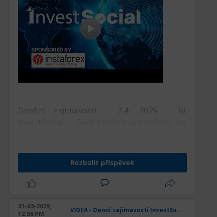
Dnešní zajímavosti - 2.4. 2025 - 📊
InvestSocial – Svět investic a tradingu na
dosah 📊
Rozbalit příspěvek
31-03-2025,
VIDEA - Denní zajímavosti InvestSocial
12:58 PM