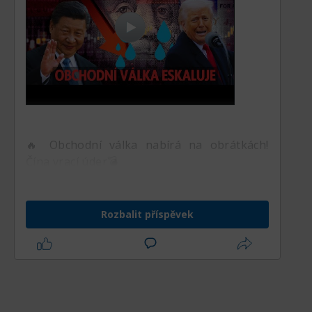
🔥 Obchodní válka nabírá na obrátkách!
Čína vrací úder💣
Rozbalit příspěvek