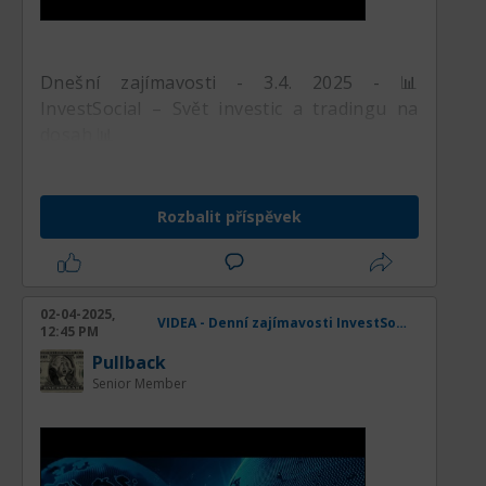
Dnešní zajímavosti - 3.4. 2025 - 📊
InvestSocial – Svět investic a tradingu na
dosah 📊
Rozbalit příspěvek
02-04-2025,
VIDEA - Denní zajímavosti InvestSocial
12:45 PM
Pullback
Senior Member