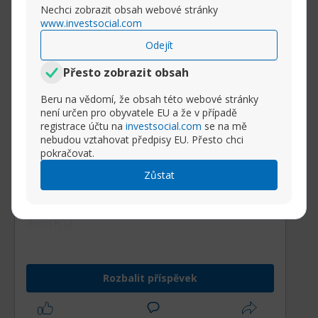
Nechci zobrazit obsah webové stránky
www.investsocial.com
Odejít
Přesto zobrazit obsah
Beru na vědomí, že obsah této webové stránky
není určen pro obyvatele EU a že v případě
registrace účtu na
investsocial.com
se na mě
nebudou vztahovat předpisy EU. Přesto chci
pokračovat.
Zůstat
Dnešní zajímavosti - 7.4. 2025 - 📊
InvestSocial – Svět investic a tradingu na
dosah 📊
Rozbalit příspěvek