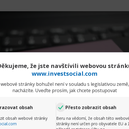
Děkujeme, že jste navštívili webovou stránk
www.investsocial.com
webové stránky bohužel není v souladu s legislativou země,
nacházíte. Uveďte prosím, jak chcete postupovat
Rozbalit příspěvek
razovat obsah
Přesto zobrazit obsah
Komentář
zit obsah webové stránky
Beru na vědomí, že obsah této webov
ocial.com
stránky není určen pro obyvatele EU a 