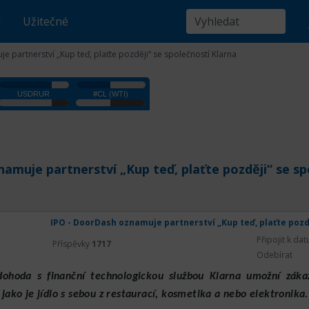
u
Užitečné
 partnerství „Kup teď, plaťte později“ se společností Klarna
amuje partnerství „Kup teď, plaťte později“ se sp
Připojit k da
Příspěvky
1717
Odebírat
ohoda s finanční technologickou službou Klarna umožní záka
jako je jídlo s sebou z restaurací, kosmetika a nebo elektronika.