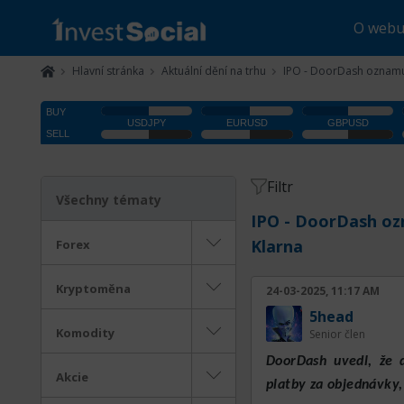
O web
Hlavní stránka
Aktuální dění na trhu
IPO - DoorDash oznamuje
Filtr
Všechny tématy
IPO - DoorDash ozn
Klarna
Forex
Kryptoměna
24-03-2025, 11:17 AM
5head
Komodity
Senior člen
DoorDash uvedl, že d
Akcie
platby za objednávky, 