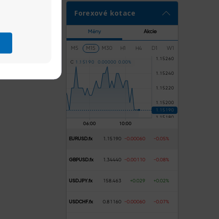
Forexové kotace
D nebo donášku
Měny
Akcie
M5
M15
M30
H1
H4
D1
W1
se spojily, aby
C
1
.
1
5
1
9
0
0
.
0
0
0
0
0
0
.
0
0
%
návky DoorDash
h platbách nebo
u „kupte nyní,
ky by měly být
EURUSD.fx
1.15190
-0.00060
-0.05%
 a zajistit, aby
GBPUSD.fx
1.34440
-0.00110
-0.08%
ončit například
USDJPY.fx
158.463
+0.029
+0.02%
USDCHF.fx
0.81160
-0.00060
-0.07%
již zadluženi.