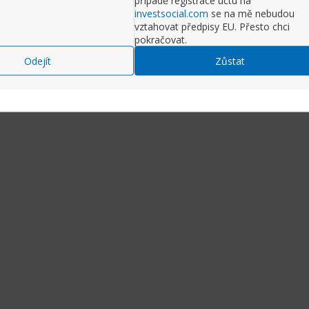
případě registrace účtu na
investsocial.com
se na mě nebudou
vztahovat předpisy EU. Přesto chci
pokračovat.
Dash si nyní mohou vzít půjčku na objednávku burrita za 40 US
Odejít
Zůstat
á společnost Klarna a doručovací společnost DoorDash uvedly, že 
y „koupit nyní, plaťte později“ pro objednávky.
é ve čtvrtek, umožňuje zákazníkům odložit náklady na objed
ostřednictvím aplikace tím, že je zaplatí ve čtyřech bezúročnýc
vý ředitel advokacie v Consumer Reports, řekl, že půjčky typ
u být zvládnutelné pro mnoho lidí. Doporučil, že tyto půjč
že by si zákazníci měli být vědomi, kdy jsou jejich platby splatné,
í půjček.
et včas a začnete dostávat více poplatků z prodlení, může to sk
bo Pad Thai," řekl pan Bell.
y typu „kup teď, plaťte později“ častěji využívají lidé, kteří jsou 