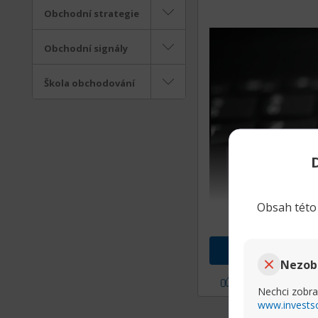
Obchodní strategie
Obchodní signály
Škola obchodování
Obsah této 
Nezob
Líbí se mi
Nechci zobra
www.invests