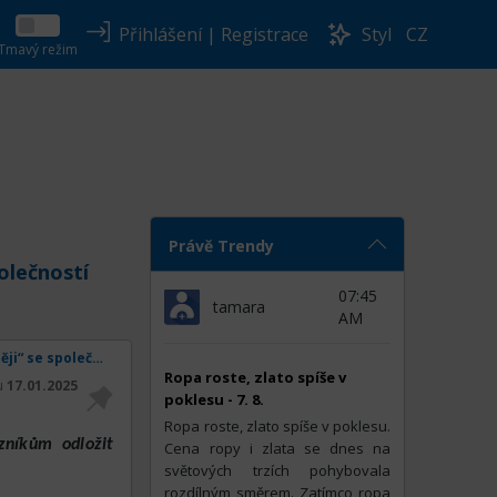
Přihlášení
|
Registrace
Styl
CZ
Tmavý režim
Právě Trendy
olečností
07:45
tamara
AM
IPO - DoorDash oznamuje partnerství „Kup teď, plaťte později“ se společností Klarna
Ropa roste, zlato spíše v
tu
17.01.2025
poklesu - 7. 8.
Ropa roste, zlato spíše v poklesu.
zníkům odložit
Cena ropy i zlata se dnes na
světových trzích pohybovala
rozdílným směrem. Zatímco ropa