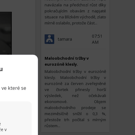
navázala na předchozí růst díky
pokračujícím obavám z napjaté
situace na Blízkém východě, zlato
mírně oslabilo, protože část...
07:51
tamara
AM
Maloobchodní tržby v
eurozóně klesly.
u
Maloobchodní tržby v eurozóně
klesly. Maloobchodní tržby v
eurozóně za červen zveřejněné
 ve které se
ve čtvrtek přinesly horší
výsledek, než očekávali
ekonomové. Objem
maloobchodního prodeje se
meziměsíčně snížil o 0,3 %,
Sdílet
přestože trh počítal s mírným
é
růstem...
že v