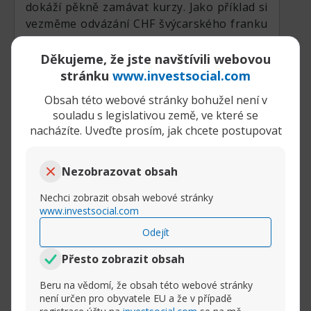
dokáží pěkně zamávat kurzy. Jako příklad si
vezměme odvázání CHF švýcarského franku
od EURA v lednu 2015 (a následné posílení
franku o 20%) které způsobilo obrovské
Děkujeme, že jste navštívili webovou
problémy obchodníkům a forexovým
stránku
www.investsocial.com
brokerem.
Obsah této webové stránky bohužel není v
souladu s legislativou země, ve které se
nacházíte. Uveďte prosím, jak chcete postupovat
Rozbalit příspěvek
Nezobrazovat obsah
(1)
Nechci zobrazit obsah webové stránky
www.investsocial.com
Odejít
03-09-2020, 08:31
Přesto zobrazit obsah
Kdy neobchodovat na Forexu?
AM
Scalper33
Beru na vědomí, že obsah této webové stránky
Senior Member
není určen pro obyvatele EU a že v případě