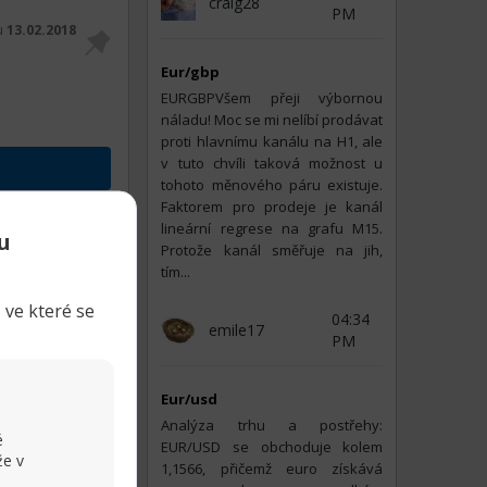
craig28
PM
tu
13.02.2018
Eur/gbp
EURGBPVšem přeji výbornou
náladu! Moc se mi nelíbí prodávat
proti hlavnímu kanálu na H1, ale
v tuto chvíli taková možnost u
tohoto měnového páru existuje.
Faktorem pro prodeje je kanál
Sdílet
lineární regrese na grafu M15.
u
Protože kanál směřuje na jih,
tím...
 ve které se
04:34
emile17
PM
Eur/usd
Analýza trhu a postřehy:
é
EUR/USD se obchoduje kolem
že v
1,1566, přičemž euro získává