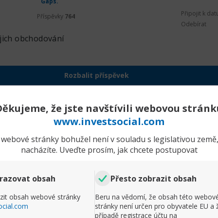
Gaps.
Připojit k da
Příspěvky
764
Odebírat
jich obchodování
Rozbalit příspěvek
Komentář
Děkujeme, že jste navštívili webovou stránk
www.investsocial.com
webové stránky bohužel není v souladu s legislativou země,
nacházíte. Uveďte prosím, jak chcete postupovat
razovat obsah
Přesto zobrazit obsah
zit obsah webové stránky
Beru na vědomí, že obsah této webov
ocial.com
stránky není určen pro obyvatele EU a 
případě registrace účtu na