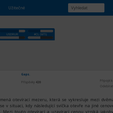
u
Užitečné
Gaps.
Připojit 
Příspěvky
420
Odebíra
mená otevírací mezeru, která se vykresluje mezi dvěm
se v situaci, kdy následující svíčka otevře na jiné cenov
. Mezi touto otevírací a uzavírací cenou vzniká jako