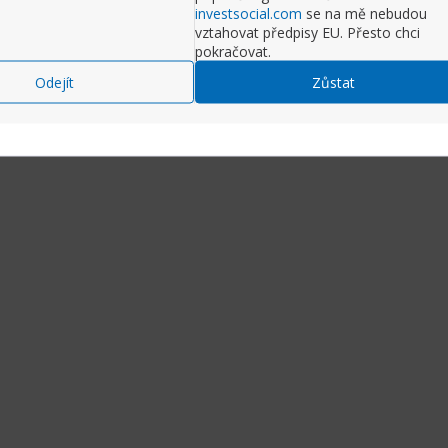
investsocial.com
se na mě nebudou
vztahovat předpisy EU. Přesto chci
pokračovat.
Odejít
Zůstat