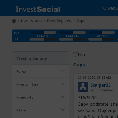
O web
Hlavní stránka
Forex_Beginners
Gaps.
Filtr
Všechny tématy
Gaps.
Forex
22-05-2020, 08:53 AM
Kryptoměna
Scalper33
Senior Member
Komodity
716/5000
Gapv podstatě zna
svíčkami. Objevuje 
Akcie
uzavřela předchozí