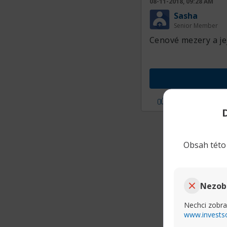
08-11-2018, 09:28 AM
Sasha
Senior Member
Cenové mezery a je
Líbí se mi
Obsah této 
Nezob
Nechci zobra
www.invests