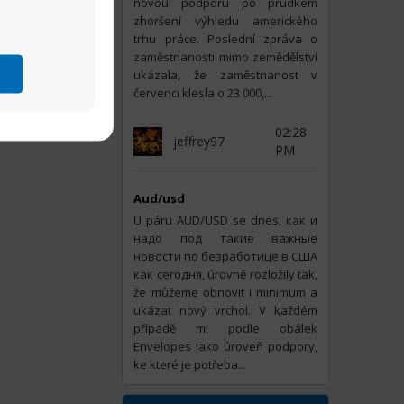
novou podporu po prudkém
zhoršení výhledu amerického
trhu práce. Poslední zpráva o
zaměstnanosti mimo zemědělství
ukázala, že zaměstnanost v
červenci klesla o 23 000,...
02:28
jeffrey97
PM
Aud/usd
U páru AUD/USD se dnes, как и
надо под такие важные
новости по безработице в США
как сегодня, úrovně rozložily tak,
že můžeme obnovit i minimum a
ukázat nový vrchol. V každém
případě mi podle obálek
Envelopes jako úroveň podpory,
ke které je potřeba...