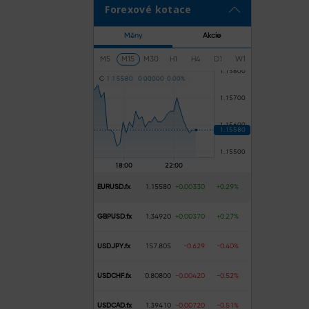
Forexové kotace
Měny
Akcie
M5
M15
M30
H1
H4
D1
W1
C
1
.
1
5
5
8
0
0
.
0
0
0
0
0
0
.
0
0
%
EURUSD.fx
1.15580
+0.00330
+0.29%
GBPUSD.fx
1.34920
+0.00370
+0.27%
USDJPY.fx
157.805
-0.629
-0.40%
USDCHF.fx
0.80800
-0.00420
-0.52%
USDCAD.fx
1.39410
-0.00720
-0.51%