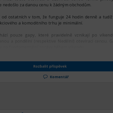
de nedošlo za danou cenu k žádným obchodům.
ší od ostatních v tom, že funguje 24 hodin denně a tudíž
kciového a komoditního trhu je minimální.
hází pouze gapy, které pravidelně vznikají po víkend
cenou a pondělní (respektive Nedělní) otevírací cenou. G
y na fundamentální zprávy během víkendu.
Rozbalit příspěvek
Komentář