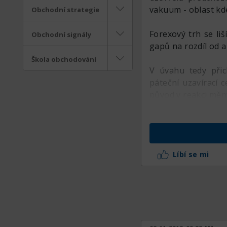
vakuum - oblast k
Obchodní strategie
Forexový trh se li
Obchodní signály
gapů na rozdíl od a
Škola obchodování
V úvahu tedy přic
páteční uzavírací 
původ v reakci měn
Líbí se mi