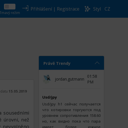
Přihlášení
|
Registrace
Styl
CZ
Tmavý režim
Právě Trendy
01:58
jordan.gutmann
PM
k datu
15.05.2019
Usd/jpy
t
Usd/jpy h1 сейчас получается
что котировки торгуются под
a sousedními
уровнем сопротивления 158.60
é úrovni, než
но, как видно пока что пара
by nevyplněno
имеет более южное