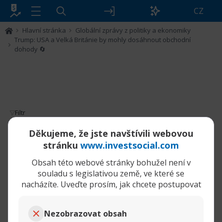
CZ
Hlavní stránka
Globální zprávy z politiky a ekonomiky
Trump: USA a Velká Británie by mohly dosáhnout obchodní
dohody 🔄
Filtr
Trump: USA a Velká Británie by mohly
Děkujeme, že jste navštívili webovou
dosáhnout obchodní dohody 🔄
stránku
www.investsocial.com
Obsah této webové stránky bohužel není v
28-02-2025,
souladu s legislativou země, ve které se
Trump: USA a Velká Británie by mohly dosáhnout obchodní dohody 🔄
02:33 PM
nacházíte. Uveďte prosím, jak chcete postupovat
WarHorse
Senior člen
Nezobrazovat obsah
Spojené státy a Velká Británie jednají o