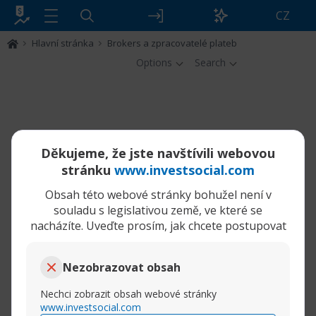
CZ
Hlavní stránka
Brokers a zpracovatelé plateb
Options
Search
Děkujeme, že jste navštívili webovou
stránku
www.investsocial.com
Obsah této webové stránky bohužel není v
souladu s legislativou země, ve které se
nacházíte. Uveďte prosím, jak chcete postupovat
Nezobrazovat obsah
Nechci zobrazit obsah webové stránky
www.investsocial.com