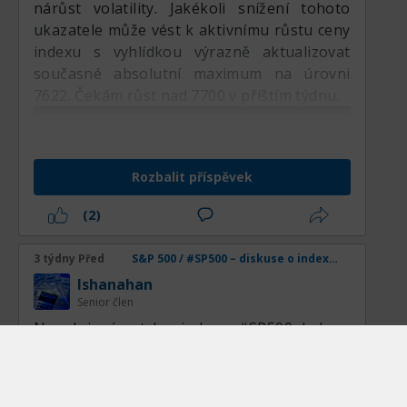
nárůst volatility. Jakékoli snížení tohoto
ukazatele může vést k aktivnímu růstu ceny
indexu s vyhlídkou výrazně aktualizovat
současné absolutní maximum na úrovni
7622. Čekám růst nad 7700 v příštím týdnu.
Rozbalit příspěvek
(2)
3 týdny Před
S&P 500 / #SP500 – diskuse o indexu, analýzách, novinkách a obchodních nápadech
lshanahan
Senior člen
Na akciovém trhu indexu #SP500 byl na
střední vlnové úrovni zhuštěného grafu H4
proveden multitimeframový komplexní
rozbor, zahrnující vlnovou teorii EWA