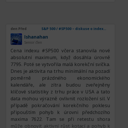
den Před
S&P 500 / #SP500 – diskuse o indexu, analýzách, novinkách a obchodních nápadech
lshanahan
Senior člen
Cena indexu #SP500 včera stanovila nové
absolutní maximum, když dosáhla úrovně
7795. Poté se vytvořila malá korekční svíčka.
Dnes je aktivita na trhu minimální na pozadí
poměrně prázdného ekonomického
kalendáře, ale zítra budou zveřejněny
klíčové statistiky z trhu práce v USA a tato
data mohou výrazně ovlivnit rozložení sil. V
případě pokračování korekčního poklesu
připouštím pohyb k úrovni předchozího
maxima 7622. Tam se při retestu shora
může obnovit aktivní růst kotací a pohyb k