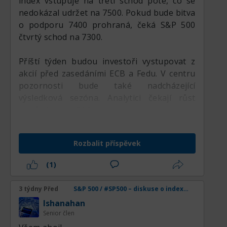
index vstupuje na třetí schod poté, co se
nedokázal udržet na 7500. Pokud bude bitva
o podporu 7400 prohraná, čeká S&P 500
čtvrtý schod na 7300.
Příští týden budou investoři vystupovat z
akcií před zasedáními ECB a Fedu. V centru
pozornosti bude také nadcházející
výsledková sezóna. Analytici čekají růst
zisků téměř o 24 % a to je špatně.
Přehnaně vysoká laťka očekávání povede k
Rozbalit příspěvek
okamžitému výprodeji akcií i kvůli
neopatrným slovům nebo prognózám
(1)
vedení firem. K tomu je hlavní růst S&P 500
stále zajištěn nebezpečnou koncentrací
3 týdny Před
S&P 500 / #SP500 – diskuse o indexu, analýzách, novinkách a obchodních nápadech
kapitálu v akciích jen několika málo AI a IT
lshanahan
gigantů.
Senior člen