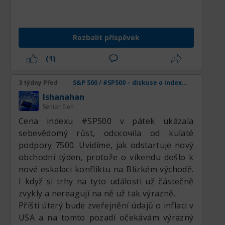
v opačném případě se výprodeje akcií zesílí.
Celkově se situace vyvíjí podle negativního
Rozbalit příspěvek
scénáře pro akciový trh. Uzavření Hormuzu,
obnovení blokády Íránu a neutuchající
(1)
údery USA vedou k prodlužování ropné
krize.
3 týdny Před
S&P 500 / #SP500 – diskuse o indexu, analýzách, novinkách a obchodních nápadech
lshanahan
Senior člen
Cena indexu #SP500 v pátek ukázala
sebevědomý růst, odскочila od kulaté
podpory 7500. Uvidíme, jak odstartuje nový
obchodní týden, protože o víkendu došlo k
nové eskalaci konfliktu na Blízkém východě.
I když si trhy na tyto události už částečně
zvykly a nereagují na ně už tak výrazně.
Příští úterý bude zveřejnění údajů o inflaci v
USA a na tomto pozadí očekávám výrazný