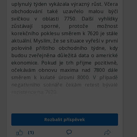
uplynulý týden vykázala výrazný růst. Včera
obchodování také uzavřelo malou býčí
svíčkou v oblasti 7750. Další vyhlídky
zůstávají sporné, protože možnost
korekčního poklesu směrem k 7620 je stále
aktuální. Myslím, že se situace vyřeší v první
polovině příštího obchodního týdne, kdy
budou zveřejněna důležitá data o americké
ekonomice. Pokud je trh přijme pozitivně,
očekávám obnovu maxima nad 7800 dále
směrem k kulaté úrovni 8000. V případě
negativního scénáře čekám retest bývalé
rezistence na 7620.
Rozbalit příspěvek
(1)