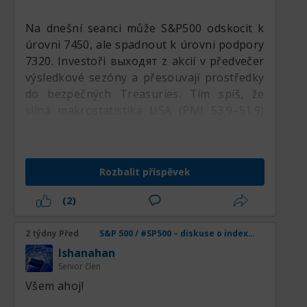
Na dnešní seanci může S&P500 odskocit k
úrovni 7450, ale spadnout k úrovni podpory
7320. Investoři выходят z akcií v předvečer
výsledkové sezóny a přesouvají prostředky
do bezpečných Treasuries. Tím spíš, že
silná makrostatistika USA (PMI 53.9–51.9)
drží jejich výnosy na vysokých úrovních.
Před víkendem a v předvečer červencového
Rozbalit příspěvek
zasedání Fedu budou tradeři redukovat
dlouhé pozice kvůli zvýšeným hodnotám
(2)
multiplikátorů (Forward P/E > 20x). Ačkoli
po faktickém выходu výsledků jsou možné
2 týdny Před
S&P 500 / #SP500 – diskuse o indexu, analýzách, novinkách a obchodních nápadech
všelijaké překvapení.
lshanahan
Senior člen
Všem ahoj!