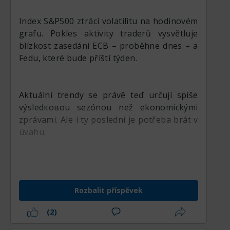
Index S&P500 ztrácí volatilitu na hodinovém
grafu. Pokles aktivity traderů vysvětluje
blízkost zasedání ECB – proběhne dnes – a
Fedu, které bude příští týden.
Aktuální trendy se právě teď určují spíše
výsledковou sezónou než ekonomickými
zprávami. Ale i ty poslední je potřeba brát v
úvahu.
Kromě ECB, kde tradeři více naslouchají
slovům Christine Lagarde než ponechané
sazbě (podle názoru téměř všech analytiků
Rozbalit příspěvek
beze změny), jsou důležitá i americká data.
Večer vyjdou údaje o týdenní
(2)
nezaměstnanosti v USA. V období mlčení