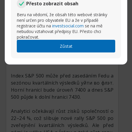
Přesto zobrazit obsah
Rozbalit příspěvek
Beru na vědomí, že obsah této webové stránky
není určen pro obyvatele EU a že v případě
(1)
registrace účtu na
investsocial.com
se na mě
nebudou vztahovat předpisy EU. Přesto chci
pokračovat.
2 týdny Před
S&P 500 / #SP500 – diskuse o indexu, analýzách, novinkách a obchodních nápadech
Zůstat
lshanahan
Senior člen
Všem ahoj!
Index S&P 500 může před zasedáním Fedu a
sezónou kvartálních výsledků уйти во флэт.
Horní hranicí bude úroveň 7400 a dnes S&P
500 půjde k dolní hranici 7430.
Analytici očekávají růst zisků společností o
22–24 %, což slibuje nové rally S&P 500 po
zveřejnění kvartálních výsledků. Ale před