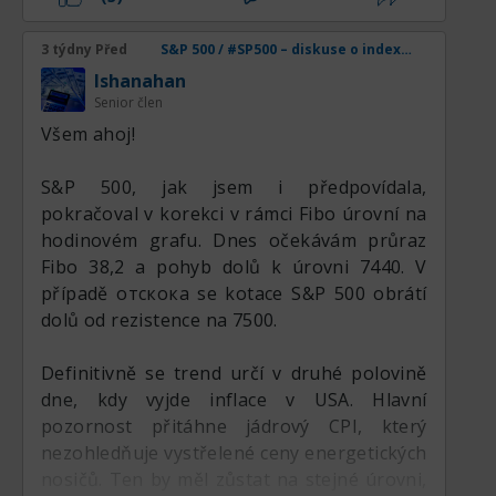
důvěry od Michiganské univerzity a údaje o
novostavbách v USA. Analytici očekávají růst
3 týdny Před
S&P 500 / #SP500 – diskuse o indexu, analýzách, novinkách a obchodních nápadech
těchto ukazatelů. Silná ekonomika je
lshanahan
zárukou návratu S&P 500 na maxima.
Senior člen
Všem ahoj!
S&P 500, jak jsem i předpovídala,
pokračoval v korekci v rámci Fibo úrovní na
hodinovém grafu. Dnes očekávám průraz
Fibo 38,2 a pohyb dolů k úrovni 7440. V
případě отскока se kotace S&P 500 obrátí
dolů od rezistence na 7500.
Definitivně se trend určí v druhé polovině
dne, kdy vyjde inflace v USA. Hlavní
pozornost přitáhne jádrový CPI, který
nezohledňuje vystřelené ceny energetických
nosičů. Ten by měl zůstat na stejné úrovni,