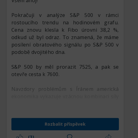
Všem ahoj!
Silné americké PMI, které vyjdou příští
týden, mohou posílit dolar a vytlačit výnosy
Pokračuji v analýze S&P 500 v rámci
Treasuries nahoru. A to bude přímý úder na
rostoucího trendu na hodinovém grafu.
akciový trh. Problémy jsou i s událostmi na
Cena znovu klesla k Fibo úrovni 38,2 %,
Blízkém východě. Není jasné, čím skončí
odkud už byl odraz. To znamená, že máme
nový kolo konfrontace Íránu a USA –
posílení obratového signálu po S&P 500 v
pozemní operací?
podobě dvojitého dna.
S&P 500 by měl prorazit 7525, a pak se
otevře cesta k 7600.
Navzdory problémům s Íránem americká
ekonomika vykazuje vzácnou kombinaci síly
a odolnosti. Kromě poklesu inflace včera
zaznamenal prudký růst průmyslový index
Philly Fed (41,4 proti očekávaným 13,0).
Rozbalit příspěvek
Dnes vyjdou předběžná data spotřebitelské
(3)