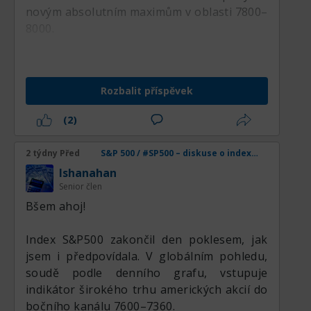
novým absolutním maximům v oblasti 7800–
8000.
Rozbalit příspěvek
(2)
2 týdny Před
S&P 500 / #SP500 – diskuse o indexu, analýzách, novinkách a obchodních nápadech
lshanahan
Senior člen
Вšem ahoj!
Index S&P500 zakončil den poklesem, jak
jsem i předpovídala. V globálním pohledu,
soudě podle denního grafu, vstupuje
indikátor širokého trhu amerických akcií do
bočního kanálu 7600–7360.