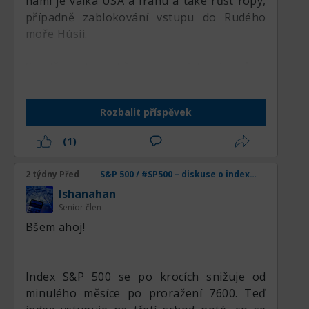
námi je válka USA a Íránu a také růst ropy,
případně zablokování vstupu do Rudého
moře Húsíi.
Soudě podle udržení vysokých výnosů u
treasuries, institucionální investoři neradi
otevírají nové dlouhé pozice v akciích. To
Rozbalit příspěvek
znamená, že prognózy analytiků vzbuzují
nedůvěru. Dnešní zveřejnění reportu ADP
(1)
(15:15 MSK), v případě problémů na trhu
práce v USA, se stane záminkou pro pokles
2 týdny Před
S&P 500 / #SP500 – diskuse o indexu, analýzách, novinkách a obchodních nápadech
indexu S&P 500.
lshanahan
Senior člen
Вšem ahoj!
Index S&P 500 se po krocích snižuje od
minulého měsíce po proražení 7600. Teď