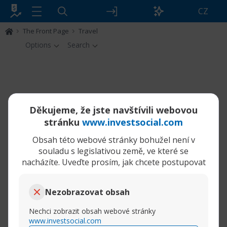
CZ
The Front Page
Travel
Options
Search
Filtr
Děkujeme, že jste navštívili webovou
Travel
stránku
www.investsocial.com
Obsah této webové stránky bohužel není v
Bohužel neexistují žádné zprávy odpovídající
souladu s legislativou země, ve které se
kritériím
.
nacházíte. Uveďte prosím, jak chcete postupovat
Nezobrazovat obsah
Nechci zobrazit obsah webové stránky
www.investsocial.com