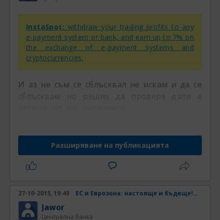
InstaSpot:
withdraw your trading profits to any
e-payment system or bank, and earn up to 7% on
the exchange of e-payment systems and
cryptocurrencies.
И аз не съм се сблъсквал не искам и да се
сблъсквам но реших да проверя дали е
истина ако има запознати
Разширяване на публикацията
27-10-2015, 19:49
ЕС и Еврозона: настояще и бъдеще! Част 33
Jawor
Централна банка