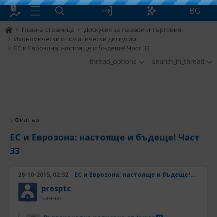
BG
Главна страница
Дискусия за пазари и търговия
Икономически и политически дискусии
ЕС и Еврозона: настояще и бъдеще! Част 33
thread_options
search_in_thread
Филтър
ЕС и Еврозона: настояще и бъдеще! Част
33
28-10-2015, 02:32
ЕС и Еврозона: настояще и бъдеще! Част 33
presptc
Баннат