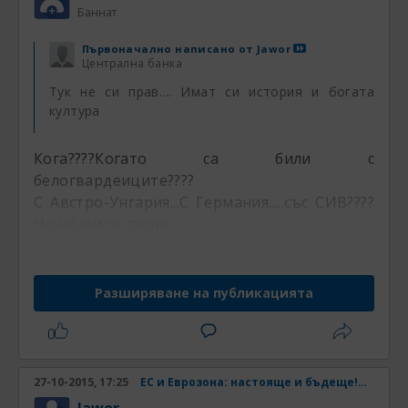
Баннат
Първоначално написано от
Jawor
Централна банка
Тук не си прав.... Имат си история и богата
култура
Кога????Когато са били с
белогвардеиците????
С Австро-Унгария...С Германия.....със СИВ????
Но,не ми се спори...
Разширяване на публикацията
27-10-2015, 17:25
ЕС и Еврозона: настояще и бъдеще! Част 33
Jawor