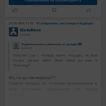
Разширяване на публикацията
27-10-2015, 17:22
ЕС и Еврозона: настояще и бъдеще! Част 33
Me4oBikov
Баннат
Първоначално написано от
presptc
Баннат
Работил съм с поляци, които твърдят, че във
Полша цигани няма. Явно няма да има и
"бежанци".
Мъ,ти що им верваш???
Самите поляци, от толкова преминаване в
към различни държави,са си парче
мангали...