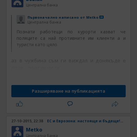
Централна банка
Първоначално написано от
Metko
Централна банка
Познати работещи по курорти казват че
поляците са най противните им клиенти а и
туристи като цяло
аз в чужбина съм ги виждал и донякъде е
прав....противни са ............
Разширяване на публикацията
27-10-2015, 22:38
ЕС и Еврозона: настояще и бъдеще! Част 33
Metko
Централна банка