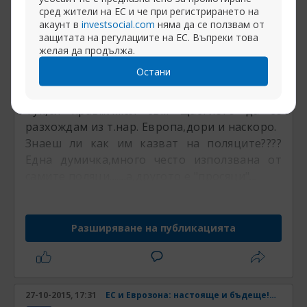
сред жители на ЕС и че при регистрирането на
акаунт в
investsocial.com
няма да се ползвам от
Първоначално написано от
Jawor
Централна банка
защитата на регулациите на ЕС. Въпреки това
желая да продължа.
То няма и за каква да спорим.....
на крайни
Остани
мнения сме вероятно
Тук,си прав...Имал съм щастието да се
разхождам из т.нар. Европа,дори и наскоро.
Знаеш ли как им казват на поляците????
Една думичка,много често използвана от
самите поляци.......а,другото е "просяци"...
Разширяване на публикацията
27-10-2015, 17:31
ЕС и Еврозона: настояще и бъдеще! Част 33