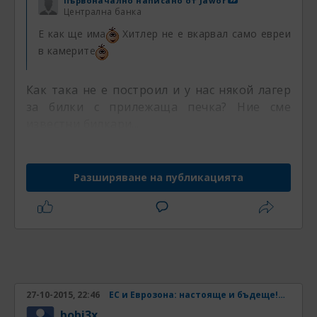
Първоначално написано от
Jawor
Централна банка
Е как ще има
Хитлер не е вкарвал само евреи
в камерите
Как така не е построил и у нас някой лагер
за билки с прилежаща печка? Ние сме
известни билкари...
Разширяване на публикацията
27-10-2015, 22:46
ЕС и Еврозона: настояще и бъдеще! Част 33
bobi3x