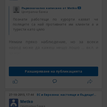
Първоначално написано от
Metko
Централна банка
Познати работещи по курорти казват че
поляците са най противните им клиенти а и
туристи като цяло
Нямам пряко наблюдение, но за всеки
народ може да кажеш нещо лошо .... вкл. и
за нас
Разширяване на публикацията
27-10-2015, 17:44
ЕС и Еврозона: настояще и бъдеще! Част 33
Metko
Централна банка