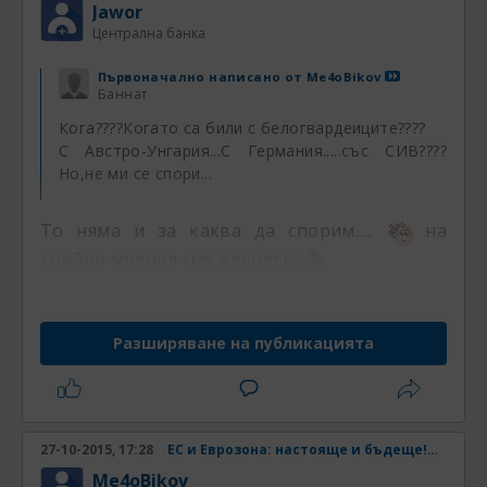
Jawor
Централна банка
Първоначално написано от
Me4oBikov
Баннат
Кога????Когато са били с белогвардеиците????
С Австро-Унгария...С Германия.....със СИВ????
Но,не ми се спори...
То няма и за каква да спорим.....
на
крайни мнения сме вероятно
Разширяване на публикацията
27-10-2015, 17:28
ЕС и Еврозона: настояще и бъдеще! Част 33
Me4oBikov