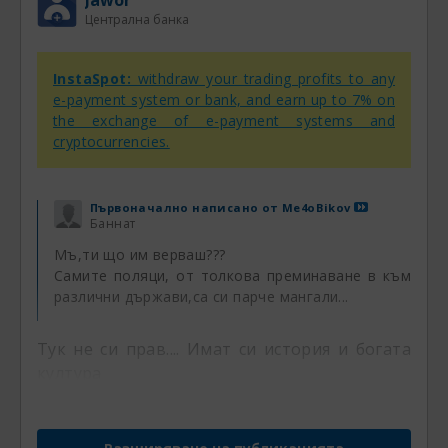
Централна банка
InstaSpot:
withdraw your trading profits to any
e-payment system or bank, and earn up to 7% on
the exchange of e-payment systems and
cryptocurrencies.
Първоначално написано от
Me4oBikov
Баннат
Мъ,ти що им верваш???
Самите поляци, от толкова преминаване в към
различни държави,са си парче мангали...
Тук не си прав.... Имат си история и богата
култура