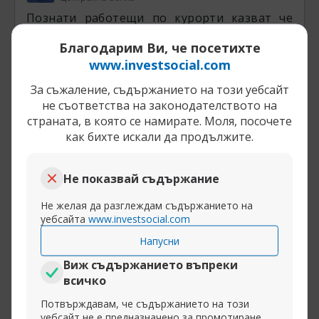
Познати работещи по курорти казват че
поляците са най противните им клиенти а и
Благодарим Ви, че посетихте
туристи като цяло
www.investsocial.com
За съжаление, съдържанието на този уебсайт
не съответства на законодателството на
Разширяване на публикацията
страната, в която се намирате. Моля, посочете
как бихте искали да продължите.
27-10-2015, 17:36
ЕС и Еврозона: настояще и бъдеще! Част 33
Не показвай съдържание
Me4oBikov
Не желая да разглеждам съдържанието на
Баннат
уебсайта
www.investsocial.com
Напусни
InstaSpot:
withdraw your trading profits to any
Виж съдържанието въпреки
e-payment system or bank, and earn up to 7% on
всичко
the exchange of e-payment systems and
cryptocurrencies.
Потвърждавам, че съдържанието на този
уебсайт не е предназначено за промотиране