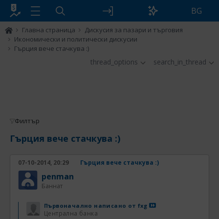
BG
Главна страница
Дискусия за пазари и търговия
Икономически и политически дискусии
Гърция вече стачкува :)
thread_options
search_in_thread
Филтър
Гърция вече стачкува :)
07-10-2014, 20:29
Гърция вече стачкува :)
penman
Баннат
Първоначално написано от
fxg
Централна банка