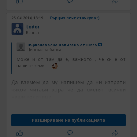
25-04-2014, 13:19
Гърция вече стачкува :)
todor
Баннат
Първоначално написано от
Bibco
Централна банка
Може и от там да е, важното , че си е от
нашите земи......
.
Да вземем да му напишем да ни изпрати
някои читави хора че да сменят всички
наши политици.
Разширяване на публикацията