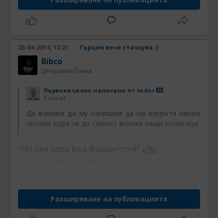
25-04-2014, 13:21
Гърция вече стачкува :)
Bibco
Централна банка
Първоначално написано от
todor
Баннат
Да вземем да му напишем да ни изпрати някои
читави хора че да сменят всички наши политици.
Читави хора във Вашингтон!?
ай стига бре...........
..............................
Разширяване на публикацията