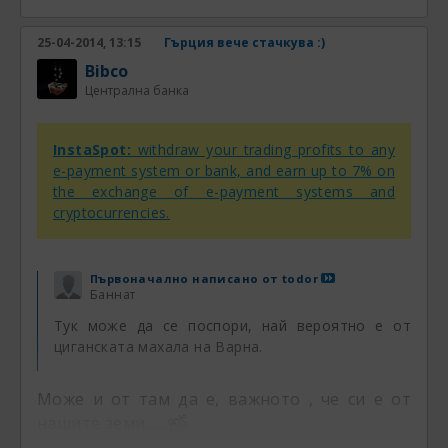
25-04-2014, 13:15
Гърция вече стачкува :)
Bibco
Централна банка
InstaSpot:
withdraw your trading profits to any
e-payment system or bank, and earn up to 7% on
the exchange of e-payment systems and
cryptocurrencies.
Първоначално написано от
todor
Баннат
Тук може да се поспори, най вероятно е от
циганската махала на Варна.
Може и от там да е, важното , че си е от
нашите земи......
.