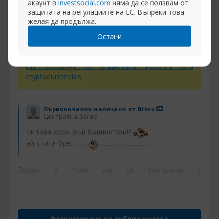
акаунт в
investsocial.com
няма да се ползвам от
todor
защитата на регулациите на ЕС. Въпреки това
Баннат
желая да продължа.
Остани
InstaSpot:
withdraw your trading profits to any
e-payment system or bank, and earn up to 7% on
the exchange of e-payment systems and
cryptocurrencies.
Първоначално написано от
Bibco
Централна банка
Читави хора във Вашингтон!?
ай стига бре...........
..............................
Защо и там ли се напълни с
нашенци........................................
Разширяване на публикацията