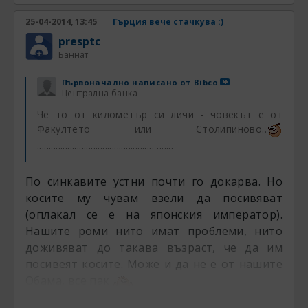
25-04-2014, 13:45
Гърция вече стачкува :)
presptc
Баннат
Първоначално написано от
Bibco
Централна банка
Че то от километър си личи - човекът е от
Факултето или Столипиново..
.................................................. .......
По синкавите устни почти го докарва. Но
косите му чувам взели да посивяват
(оплакал се е на японския император).
Нашите роми нито имат проблеми, нито
доживяват до такава възраст, че да им
посивеят косите. Може и да не е от нашите
Обама, все пак