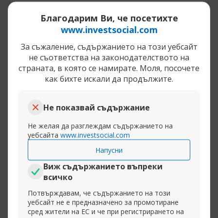
Благодарим Ви, че посетихте
Разширяване на публикацията
www.investsocial.com
За съжаление, съдържанието на този уебсайт
не съответства на законодателството на
25-04-2014, 13:26
Гърция вече стачкува :)
страната, в която се намирате. Моля, посочете
как бихте искали да продължите.
fxg
Централна банка
Те знаят какво е тук
Не показвай съдържание
и няма да им се иска да се връщат
Не желая да разглеждам съдържанието на
........................
уебсайта
www.investsocial.com
Напусни
Разширяване на публикацията
Виж съдържанието въпреки
всичко
Потвърждавам, че съдържанието на този
уебсайт не е предназначено за промотиране
сред жители на ЕС и че при регистрирането на
25-04-2014, 13:23
Гърция вече стачкува :)