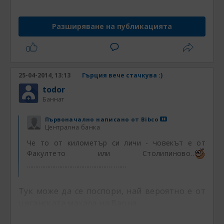
Разширяване на публикацията
25-04-2014, 13:13
Гърция вече стачкува :)
todor
Баннат
Първоначално написано от
Bibco
Централна банка
Че то от километър си личи - човекът е от
Факултето или Столипиново..
.................................................. .......
Тук може да се поспори, най вероятно е от
циганската махала на Варна.