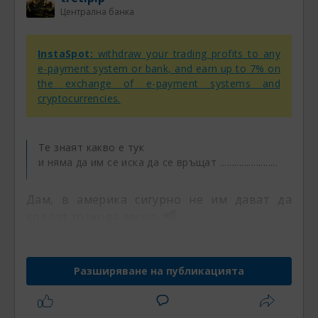
Централна банка
InstaSpot:
withdraw your trading profits to any
e-payment system or bank, and earn up to 7% on
the exchange of e-payment systems and
cryptocurrencies.
Те знаят какво е тук
и няма да им се иска да се връщат ........................
Дам, в америка сигурно не им дават да
крадат толкова лесно.
Разширяване на публикацията