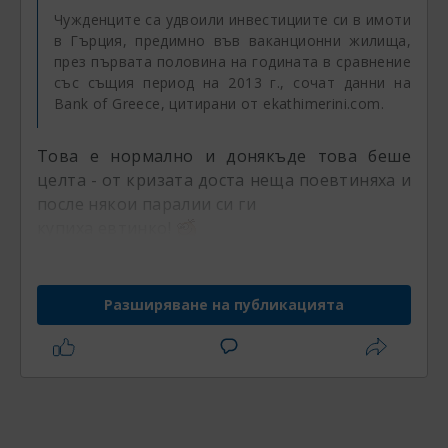
Чужденците са удвоили инвестициите си в имоти
в Гърция, предимно във ваканционни жилища,
през първата половина на годината в сравнение
със същия период на 2013 г., сочат данни на
Bank of Greece, цитирани от
ekathimerini.com.
Това е нормално и донякъде това беше
целта - от кризата доста неща поевтиняха и
после някои паралии си ги
купиха евтинко!
Разширяване на публикацията