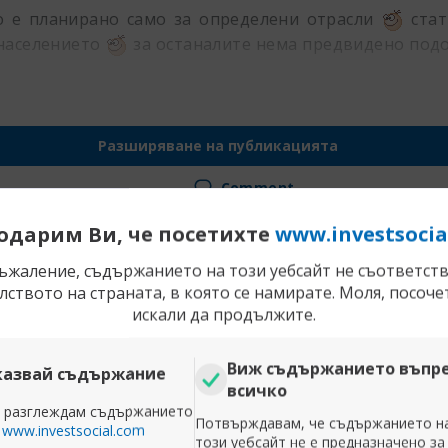
о е планирано само за определени отрасли
стат
 населението
за останалите нема предвидено под
Разширяване на публикацията
Comment
одарим Ви, че посетихте
www.investsocia
ЕС и Еврозона: настояще и бъдеще! Част 15
съжаление, съдържанието на този уебсайт не съответств
Начислени плащания
2 882 USD
Реги
ството на страната, в която се намирате. Моля, посоче
Posts
9774
Subs
искали да продължите.
 your trading profits to any e-payment system or bank, and ea
Виж съдържанието въпр
казвай съдържание
ent systems and cryptocurrencies.
всичко
а разглеждам съдържанието
Потвърждавам, че съдържанието н
а
www.investsocial.com
 написано от
GeorgiRR
този уебсайт не е предназначено за