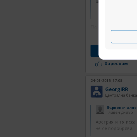
Централна бан
То няма как да им
По-скоро въпроса 
Харесвам
24-01-2015, 17:05
GeorgiRR
Централна банка
Първоначално
Главен дилър
Австрия и тя иска
не се подобрява.