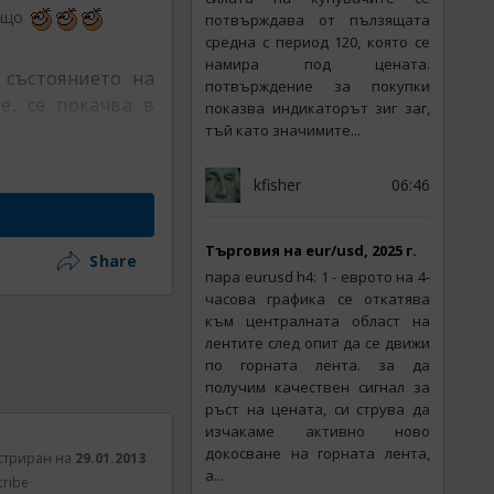
общо
потвърждава от пълзящата
средна с период 120, която се
намира под цената.
 състоянието на
потвърждение за покупки
е, се покачва в
показва индикаторът зиг заг,
тъй като значимите...
kfisher
06:46
Tърговия на eur/usd, 2025 г.
Share
пара eurusd h4: 1 - еврото на 4-
часова графика се откатява
към централната област на
лентите след опит да се движи
по горната лента. за да
получим качествен сигнал за
ръст на цената, си струва да
изчакаме активно ново
докосване на горната лента,
стриран на
29.01.2013
а...
cribe