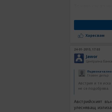
То няма как да им
Харесвам
24-01-2015, 17:03
Jawor
Централна банка
Първоначално
Главен дилър
Австрия и тя иска
не се подобрява.
Австрийският въ
улесняващ излиза