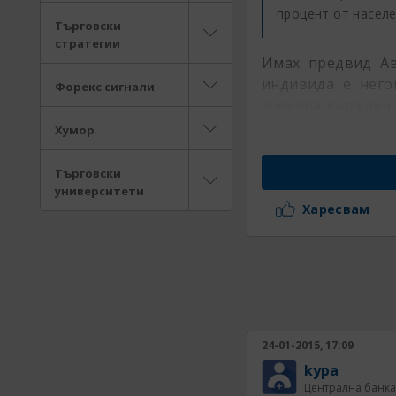
процент от насел
Търговски
стратегии
Имах предвид Авс
индивида е него
Форекс сигнали
уредена държава .
Хумор
Търговски
университети
Харесвам
24-01-2015, 17:09
kypa
Централна банка