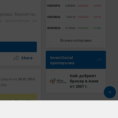
USDCHF.fx
0.80800
-0.00420
-0.52%
идлива. Вероятно,
USDCAD.fx
1.39410
-0.00720
-0.51%
а механизъм за
AUDUSD.fx
0.70660
+0.00340
+0.48%
Всички котировки
InvestSocial
Share
препоръчва
Най-добрият
стриран на
29.01.2013
брокер в Азия
cribe
от 2007 г.
rn up to 7% on the