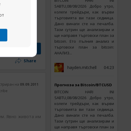
BITCOIN HARI INI
е
SABTU,08/08/2026 Добро утро,
колеги трейдъри, как върви
от
търговията ви тази седмица.
Дано винаги сте на печалба.
Тази сутрин ще анализирам и
ще направя търговски план за
bitcoin. Ето пълния анализ и
търговски план за bitcoin:
АНАЛИЗ...
Share
hayden.mitchell
04:23
стриран на
09.09.2011
Прогноза за Bitcoin/BTCUSD
cribe
BITCOIN HARI INI
SABTU,08/08/2026 Добро утро,
колеги трейдъри, как върви
търговията ви тази седмица.
Дано винаги сте на печалба.
ум. Явно живота им
Тази сутрин ще анализирам и
ще направя търговски план за