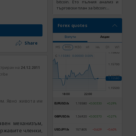
bitcoin. Ето пълния анализ и
търговски план за bitcoin:...
Forex quotes
Валути
Акции
Share
M5
M15
M30
H1
H4
D1
W1
C
1
.
1
5
5
8
0
0
.
0
0
0
0
0
0
.
0
0
%
стриран на
24.12.2011
cribe
ум. Явно живота им
EURUSD.fx
1.15580
+0.00330
+0.29%
GBPUSD.fx
1.34920
+0.00370
+0.27%
авен механизъм,
ържавите членки,
USDJPY.fx
157.805
-0.629
-0.40%