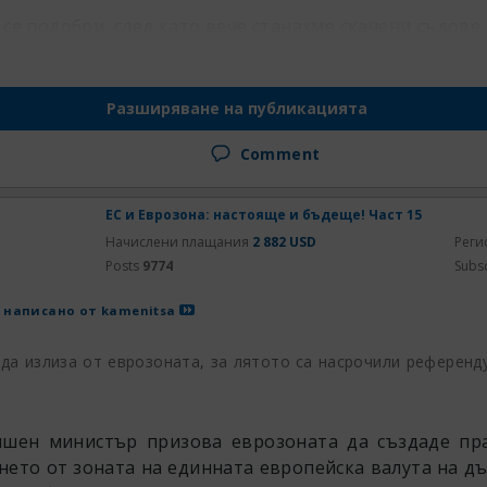
 се подобри, след като вече станахме скачени съдове.
Разширяване на публикацията
Comment
ЕС и Еврозона: настояще и бъдеще! Част 15
Начислени плащания
2 882 USD
Реги
Posts
9774
Subs
 написано от
kamenitsa
 да излиза от еврозоната, за лятото са насрочили референд
ншен министър призова еврозоната да създаде пр
нето от зоната на единната европейска валута на д