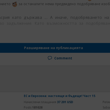
ението
за останалите нема предвидено подобряване из
рия като държава .... А иначе, подобряването на
во задължение. Като възможността за подобряван
..
Разширяване на публикацията
Comment
ЕС и Еврозона: настояще и бъдеще! Част 15
Начислени плащания
37 201 USD
Реги
Posts
181028
Subs