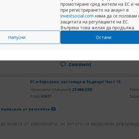
ка
промотиране сред жители на ЕС и ч
при регистрирането на акаунт в
 се подобри, след като вече станахме скачени съдове.
investsocial.com
няма да се ползвам 
защитата на регулациите на ЕС.
е , накъде повече може да им се подобри живота .....
Въпреки това желая да продължа.
Напусни
Остани
Разширяване на публикацията
Comment
ЕС и Еврозона: настояще и бъдеще! Част 15
Начислени плащания
23 066 USD
Реги
Posts
63677
Subs
 написано от
kamenitsa
 да излиза от еврозоната, за лятото са насрочили референд