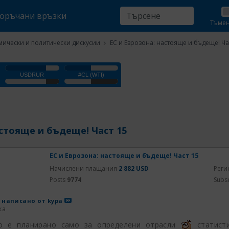
оръчани връзки
Тъме
ически и политически дискусии
ЕС и Еврозона: настояще и бъдеще! Ча
астояще и бъдеще! Част 15
ЕС и Еврозона: настояще и бъдеще! Част 15
Начислени плащания
2 882 USD
Реги
Posts
9774
Subs
 написано от
kypa
ка
о е планирано само за определени отрасли
статисти