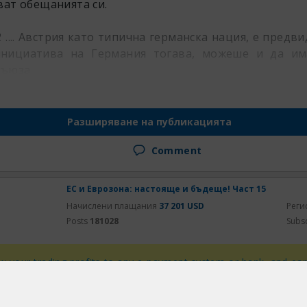
ват обещанията си.
2 .... Австрия като типична германска нация, е предв
инициатива на Германия тогава, можеше и да им
съюза
Разширяване на публикацията
Comment
ЕС и Еврозона: настояще и бъдеще! Част 15
Начислени плащания
37 201 USD
Реги
Posts
181028
Subs
 your trading profits to any e-payment system or bank, and ea
ent systems and cryptocurrencies.