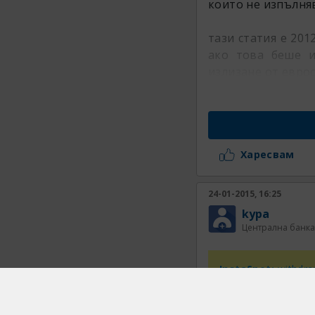
които не изпълня
тази статия е 201
ако това беше 
излизане от евро
Харесвам
24-01-2015, 16:25
kypa
Централна банка
InstaSpot:
withdraw
exchange of e-paym