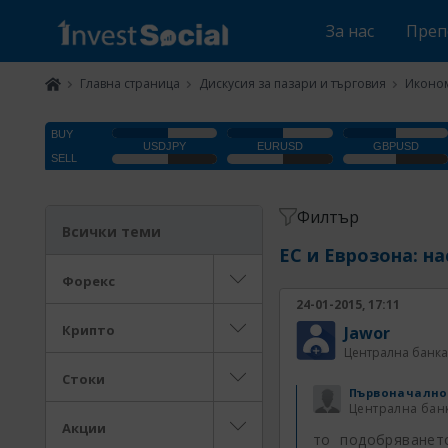
За нас
Преп
Главна страница
Дискусия за пазари и търговия
Иконом
Филтър
Всички теми
ЕС и Еврозона: н
Форекс
24-01-2015, 17:11
Крипто
Jawor
Централна банка
Стоки
Първоначално
Централна бан
Акции
то подобряванет