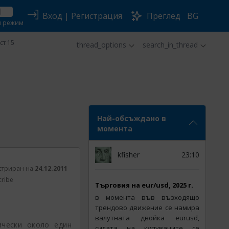
Вход
|
Регистрация
Преглед
BG
н режим
ст 15
thread_options
search_in_thread
Най-обсъждано в
момента
kfisher
23:10
стриран на
24.12.2011
cribe
Tърговия на eur/usd, 2025 г.
в момента във възходящо
трендово движение се намира
валутната двойка eurusd,
чески около един
силата на купувачите се