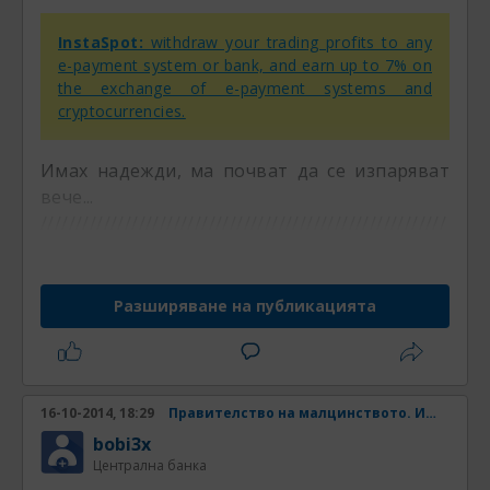
InstaSpot:
withdraw your trading profits to any
e-payment system or bank, and earn up to 7% on
the exchange of e-payment systems and
cryptocurrencies.
Имах надежди, ма почват да се изпаряват
вече...
//////////////////////////////////////////////////////////
Разширяване на публикацията
16-10-2014, 18:29
Правителство на малцинството. Има ли шанс? Част 4
bobi3x
Централна банка