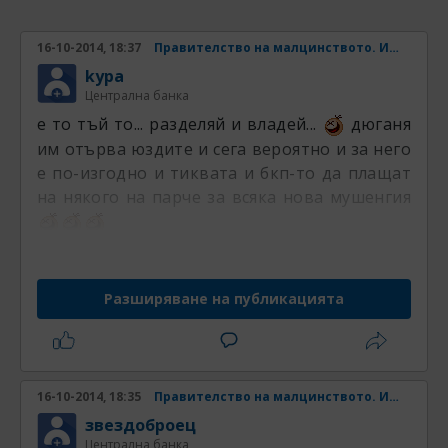
16-10-2014, 18:37
Правителство на малцинството. Има ли шанс? Част 4
kypa
Централна банка
е то тъй то... разделяй и владей...
дюганя
им отърва юздите и сега вероятно и за него
е по-изгодно и тиквата и бкп-то да плащат
на някого на парче за всяка нова мушенгия
Разширяване на публикацията
16-10-2014, 18:35
Правителство на малцинството. Има ли шанс? Част 4
звездоброец
Централна банка