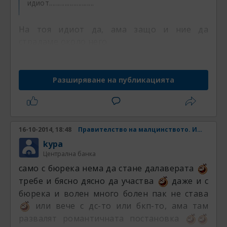
идиот..........................
На тоя идиот да, ама защо и ние да
страдаме около него ....
Разширяване на публикацията
16-10-2014, 18:48
Правителство на малцинството. Има ли шанс? Част 4
kypa
Централна банка
само с бюрека нема да стане далаверата
требе и бясно дясно да участва
даже и с
бюрека и волен много болен пак не става
или вече с дс-то или бкп-то, ама там
развалят романтичната постановка