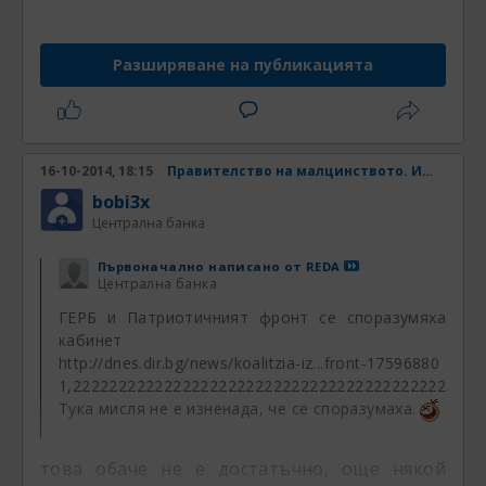
Разширяване на публикацията
16-10-2014, 18:15
Правителство на малцинството. Има ли шанс? Част 4
bobi3x
Централна банка
Първоначално написано от
REDA
Централна банка
ГЕРБ и Патриотичният фронт се споразумяха за
кабинет
http://dnes.dir.bg/news/koalitzia-iz...front-17596880
1,22222222222222222222222222222222222222222222
Тука мисля не е изненада, че се споразумаха.
това обаче не е достатъчно, още някой