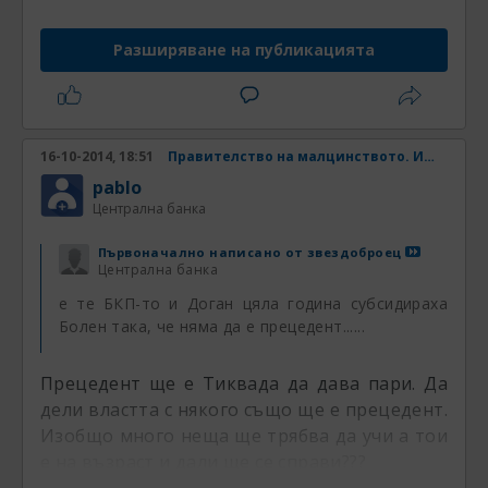
Разширяване на публикацията
16-10-2014, 18:51
Правителство на малцинството. Има ли шанс? Част 4
pablo
Централна банка
Първоначално написано от
звездоброец
Централна банка
е те БКП-то и Доган цяла година субсидираха
Болен така, че няма да е прецедент......
Прецедент ще е Тиквада да дава пари. Да
дели властта с някого също ще е прецедент.
Изобщо много неща ще трябва да учи а тои
е на възраст и дали ще се справи???