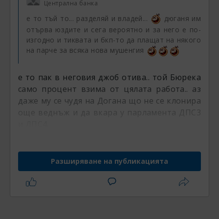
Централна банка
е то тъй то... разделяй и владей...
дюганя им
отърва юздите и сега вероятно и за него е по-
изгодно и тиквата и бкп-то да плащат на някого
на парче за всяка нова мушенгия
е то пак в неговия джоб отива.. той Бюрека
само процент взима от цялата работа.. аз
даже му се чудя на Догана що не се клонира
още веднъж и да вкара у парламента ДПС3
и ДПС4..
Разширяване на публикацията