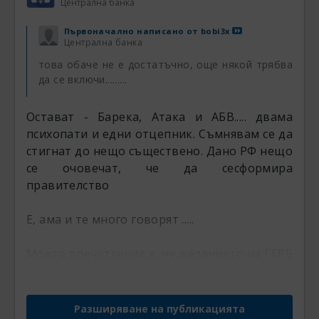
Централна банка
Първоначално написано от
bobi3x
Централна банка
това обаче не е достатъчно, още някой трябва
да се включи.........
Остават - Барека, Атака и АБВ..... двама
психопати и едни отцепник. Съмнявам се да
стигнат до нещо съществено. Дано РФ нещо
се очовечат, че да сесформира
правителство
Е, ама и те много говорят .....
Моето впечатление е, че желанието на ГЕРБ
да работят с ДПС и "България без цензура" е
проблемът и истинската причина за
прекъсването на преговорите, заяви Кънев
Разширяване на публикацията