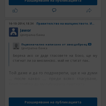
Разширяване на публикацията
16-10-2014, 18:34
Правителство на малцинството. Има ли шанс? Част 4
Jawor
Централна банка
Първоначално написано от
звездоброец
Централна банка
Бюрека ако си даде гласовете на Боко, ще му
стигнат ли за мнозинсво.. май не стигат пак..
Той даже и да го подркерепи, ще е на думи
.... после какво ..... преди всяко гласуване,
Боко трябва да му субсидира сметката.......
Разширяване на публикацията