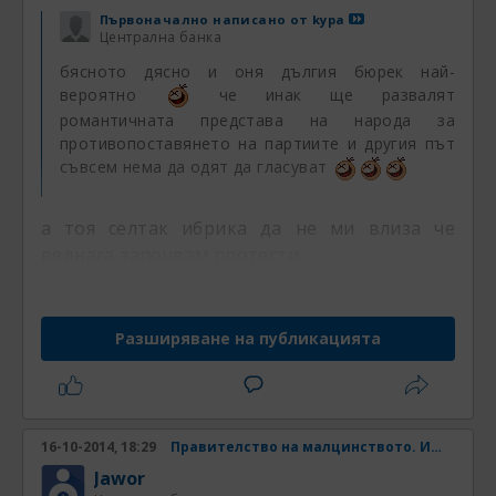
Първоначално написано от
kypa
Централна банка
бясното дясно и оня дългия бюрек най-
вероятно
че инак ще развалят
романтичната представа на народа за
противопоставянето на партиите и другия път
съвсем нема да одят да гласуват
а тоя селтак ибрика да не ми влиза че
веднага започвам протести..........
Разширяване на публикацията
16-10-2014, 18:29
Правителство на малцинството. Има ли шанс? Част 4
Jawor