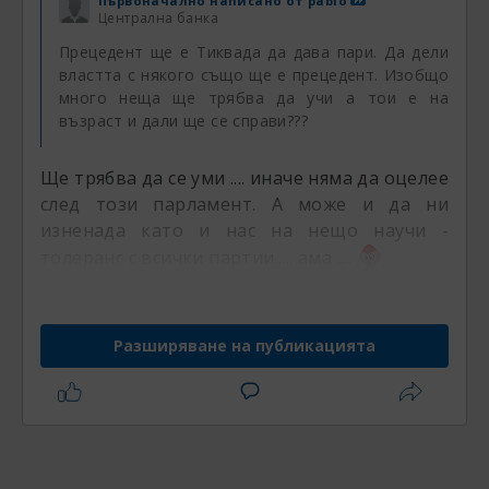
Първоначално написано от
pablo
Централна банка
Прецедент ще е Тиквада да дава пари. Да дели
властта с някого също ще е прецедент. Изобщо
много неща ще трябва да учи а тои е на
възраст и дали ще се справи???
Ще трябва да се уми .... иначе няма да оцелее
след този парламент. А може и да ни
изненада като и нас на нещо научи -
толеранс с всички партии..... ама ....
Разширяване на публикацията