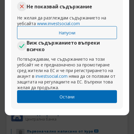
Болен така, че няма да е прецедент......
Не показвай съдържание
Е айде аман от такива ..... Болен понякой път
Не желая да разглеждам съдържанието на
уебсайта
www.investsocial.com
му се нормализира температурата и прави
смислени неща .... ама Барека във фаза
Напусни
задълбочаване на психическите отклонения
Виж съдържанието въпреки
и не е ясно, кога ще прояви симптоми на
всичко
подобрение
Потвърждавам, че съдържанието на този
уебсайт не е предназначено за промотиране
сред жители на ЕС и че при регистрирането на
Разширяване на публикацията
акаунт в
investsocial.com
няма да се ползвам от
защитата на регулациите на ЕС. Въпреки това
желая да продължа.
Остани
16-10-2014, 18:39
Правителство на малцинството. Има ли шанс? Част 4
звездоброец
Централна банка
Първоначално написано от
kypa