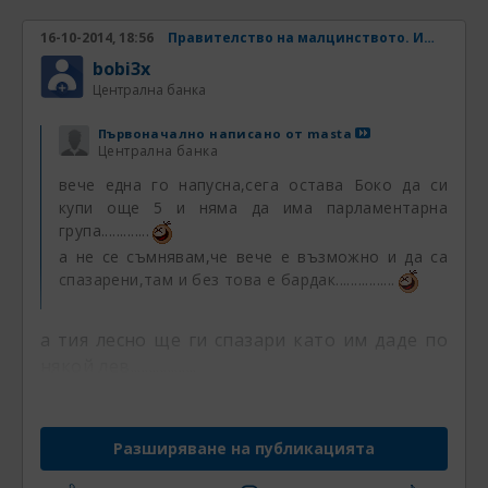
16-10-2014, 18:56
Правителство на малцинството. Има ли шанс? Част 4
bobi3x
Централна банка
Първоначално написано от
masta
Централна банка
вече една го напусна,сега остава Боко да си
купи още 5 и няма да има парламентарна
група.............
а не се съмнявам,че вече е възможно и да са
спазарени,там и без това е бардак................
а тия лесно ще ги спазари като им даде по
някой лев..................
Разширяване на публикацията