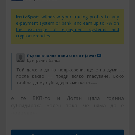
InstaSpot:
withdraw your trading profits to any
e-payment system or bank, and earn up to 7% on
the exchange of e-payment systems and
cryptocurrencies.
Първоначално написано от
Jawor
Централна банка
Той даже и да го подркерепи, ще е на думи ....
после какво ..... преди всяко гласуване, Боко
трябва да му субсидира сметката.......
е те БКП-то и Доган цяла година
субсидираха Болен така, че няма да е
прецедент......