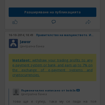
Разширяване на публикацията
16-10-2014, 18:49
Правителство на малцинството. Има ли шанс? Част 4
Jawor
Централна банка
InstaSpot:
withdraw your trading profits to any
e-payment system or bank, and earn up to 7% on
the exchange of e-payment systems and
cryptocurrencies.
Първоначално написано от
bobi3x
Централна банка
това ще е супер, така му се пада на тоя