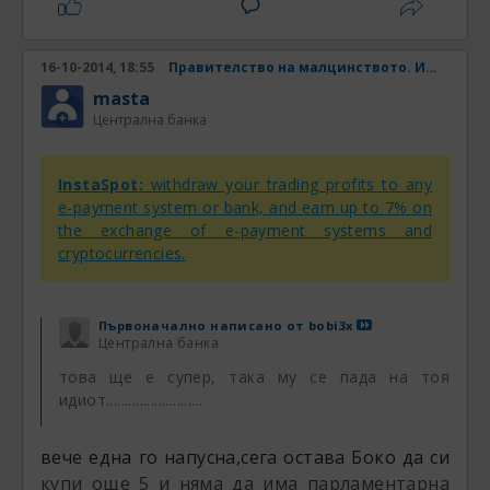
16-10-2014, 18:55
Правителство на малцинството. Има ли шанс? Част 4
masta
Централна банка
InstaSpot:
withdraw your trading profits to any
e-payment system or bank, and earn up to 7% on
the exchange of e-payment systems and
cryptocurrencies.
Първоначално написано от
bobi3x
Централна банка
това ще е супер, така му се пада на тоя
идиот..........................
вече една го напусна,сега остава Боко да си
купи още 5 и няма да има парламентарна