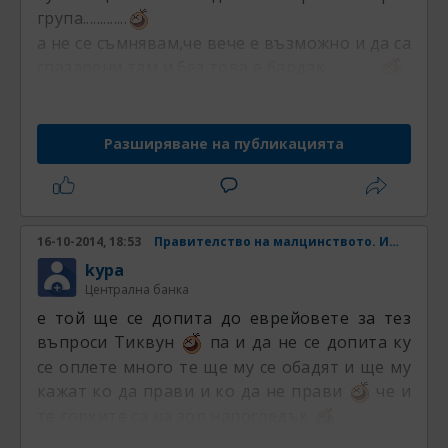
група.............
а не се съмнявам,че вече е възможно и да са
спазарени,там и без това е бардак................
Разширяване на публикацията
16-10-2014, 18:53
Правителство на малцинството. Има ли шанс? Част 4
kypa
Централна банка
е той ще се допита до еврейовете за тез
въпроси Тиквун
па и да не се допита ку
се оплете много те ще му се обадят и ще му
кажат ко да прави и ко да не прави
че и
те горките са на зор напоследък