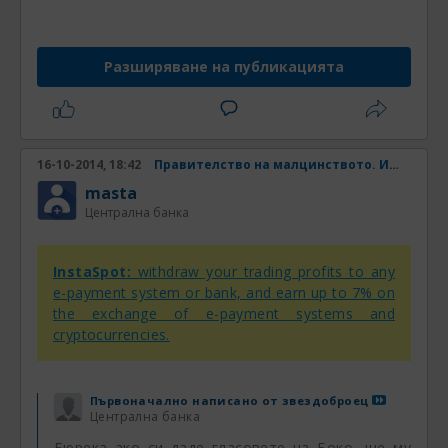
Разширяване на публикацията
16-10-2014, 18:42
Правителство на малцинството. Има ли шанс? Част 4
masta
Централна банка
InstaSpot:
withdraw your trading profits to any
e-payment system or bank, and earn up to 7% on
the exchange of e-payment systems and
cryptocurrencies.
Първоначално написано от
звездоброец
Централна банка
Бюрека ако си даде гласовете на Боко, ще му