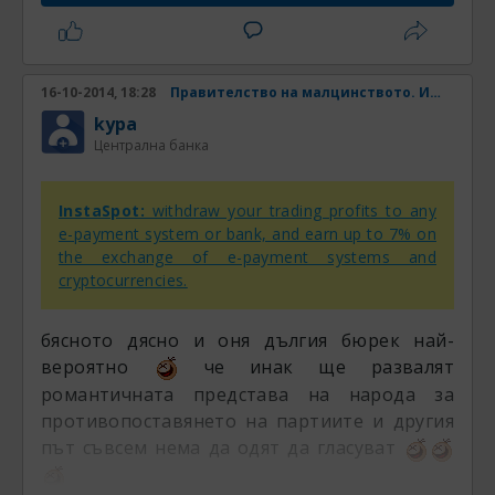
пред БНР.
"Желанието да работят с Пеевски и с
Бареков е това, което ги е накарало да
16-10-2014, 18:28
Правителство на малцинството. Има ли шанс? Част 4
прекъснат преговорите. Ние казваме -
kypa
всички партии, които са били опозиция на
Централна банка
кабинета "Орешарски", могат днес да
работят заедно", коментира още Кънев
InstaSpot:
withdraw your trading profits to any
пред БНР
e-payment system or bank, and earn up to 7% on
the exchange of e-payment systems and
cryptocurrencies.
бясното дясно и оня дългия бюрек най-
вероятно
че инак ще развалят
романтичната представа на народа за
противопоставянето на партиите и другия
път съвсем нема да одят да гласуват