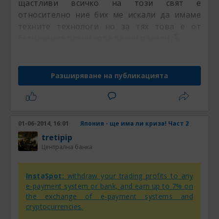
щастливи всичко на този свят е
относително ние бих ме искали да имаме
техните технологи но за тях това е от
безначение разни хора разни идеали
Разширяване на публикацията
01-06-2014, 16:01
Япония - ще има ли криза! Част 2
tretipip
Централна банка
InstaSpot:
withdraw your trading profits to any
e-payment system or bank, and earn up to 7% on
the exchange of e-payment systems and
cryptocurrencies.