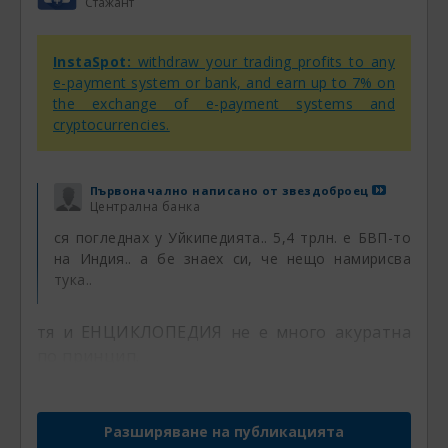
Стажант
тенденциозност...........
InstaSpot:
withdraw your trading profits to any
e-payment system or bank, and earn up to 7% on
the exchange of e-payment systems and
cryptocurrencies.
Първоначално написано от
звездоброец
Централна банка
ся погледнах у Уйкипедията.. 5,4 трлн. е БВП-то
на Индия.. а бе знаех си, че нещо намирисва
тука..
тя и ЕНЦИКЛОПЕДИЯ не е много акуратна
по принцип.
Разширяване на публикацията