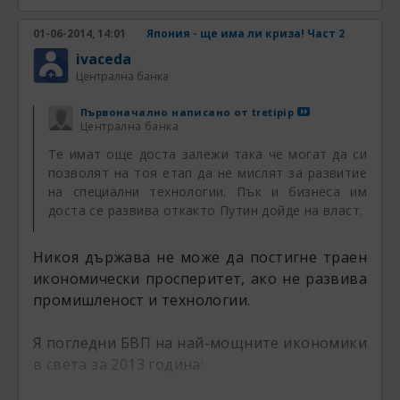
01-06-2014, 14:01
Япония - ще има ли криза! Част 2
ivaceda
Централна банка
Първоначално написано от
tretipip
Централна банка
Те имат още доста залежи така че могат да си
позволят на тоя етап да не мислят за развитие
на специални технологии. Пък и бизнеса им
доста се развива откакто Путин дойде на власт.
Никоя държава не може да постигне траен
икономически просперитет, ако не развива
промишленост и технологии.
Я погледни БВП на най-мощните икономики
в света за 2013 година: