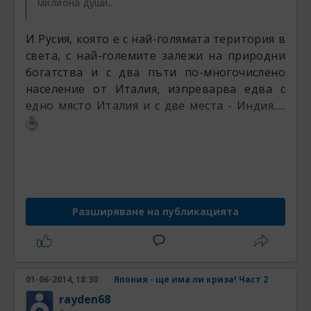
милиона души..
И Русия, която е с най-голямата територия в
света, с най-големите залежи на природни
богатства и с два пъти по-многочислено
население от Италия, изпреварва едва с
едно място Италия и с две места - Индия.....
----------
Първоначално написано от
redrouzz
Централна банка
Разширяване на публикацията
нещо колежката да не е объркала таблиците
ли,или е гледала нещо друго......................
01-06-2014, 18:30
Япония - ще има ли криза! Част 2
Ти преди да сочиш колежката, отвори
приложения линк, че ми намирисваш на
rayden68