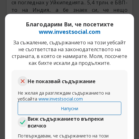
ся погледнах у Уйкипедията.. 5,4 трлн. е БВП-
то на Индия.. а бе знаех си, че нещо
намирисва тука..
Благодарим Ви, че посетихте
www.investsocial.com
Разширяване на публикацията
За съжаление, съдържанието на този уебсайт
не съответства на законодателството на
страната, в която се намирате. Моля, посочете
как бихте искали да продължите.
01-06-2014, 16:36
Япония - ще има ли криза! Част 2
denistar
Не показвай съдържание
Старши дилър
Не желая да разглеждам съдържанието на
уебсайта
www.investsocial.com
InstaSpot:
withdraw your trading profits to any
Напусни
e-payment system or bank, and earn up to 7% on
the exchange of e-payment systems and
Виж съдържанието въпреки
cryptocurrencies.
всичко
Потвърждавам, че съдържанието на този