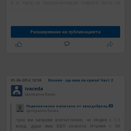
а и така се преумножават парите като се
навлиза в нови бизнес сфери.
Разширяване на публикацията
01-06-2014, 18:58
Япония - ще има ли криза! Част 2
ivaceda
Централна банка
Първоначално написано от
звездоброец
Централна банка
тука ми направи впечатление, че Индия с 1,1
млрд. души има БВП колкото Италия с 60