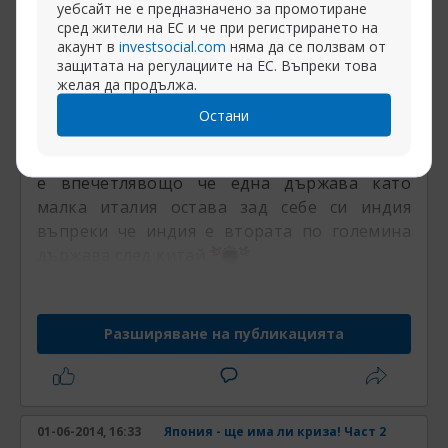
уебсайт не е предназначено за промотиране
Първоначално написано от
звездоброец
сред жители на ЕС и че при регистрирането на
Централна банка
акаунт в
investsocial.com
няма да се ползвам от
тука ми направи впечатление, че Индия с 1,1
защитата на регулациите на ЕС. Въпреки това
желая да продължа.
млрд. души има БВП колкото Италия с 60
милиона души..
Остани
абе незнам дали това е вярна статистика но
е впечетлявощо че една държава като
малка италия остава зад себе си индия
въпреки че индия е втората по големина
държава след китай
Разширяване на публикацията
01-06-2014, 16:33
Япония - ще има ли криза! Част 2