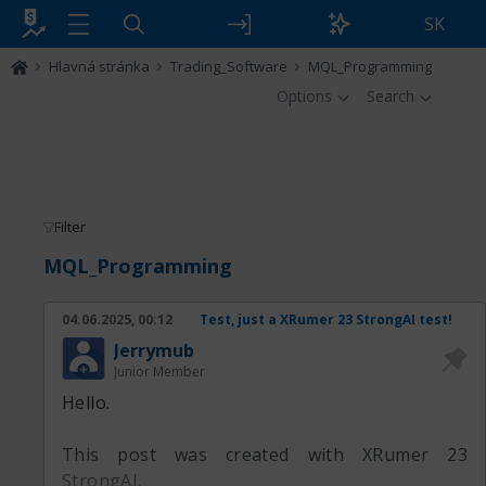
SK
Hlavná stránka
Trading_Software
MQL_Programming
Options
Search
Filter
MQL_Programming
04.06.2025, 00:12
Test, just a XRumer 23 StrongAI test!
Jerrymub
Junior Member
Hello.
This post was created with XRumer 23
StrongAI.