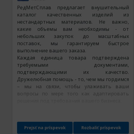
РедМетСплав предлагает внушительный
каталог качественных изделий из
нестандартных материалов. Не важно,
какие объемы вам необходимы - от
небольших закупок до масштабных
поставок, мы гарантируем быстрое
выполнение вашего заказа.
Каждая единица товара подтверждена
требуемыми документами,
подтверждающими их качество.
Дружелюбная помощь - то, чем мы гордимся
– мы на связи, чтобы улаживать ваши
вопросы по мере того как адаптировать
решения под требования вашего бизнеса.
Доверьте ваш запрос профессионалам
РедМетСплав и убедитесь в множестве
наших преимуществ
Prejsť na príspevok
Rozbaliť príspevok