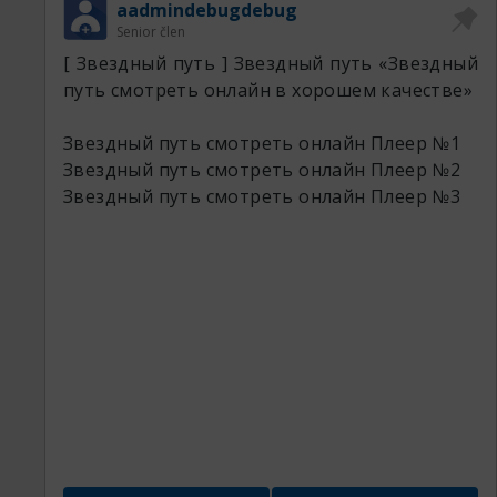
aadmindebugdebug
Senior člen
[ Звездный путь ] Звездный путь «Звездный
путь смотреть онлайн в хорошем качестве»
Звездный путь 7738 сериал.
Звездный путь 9241 резка.
Звездный путь смотреть онлайн
Плеер №1
Звездный путь 3387 кинокрад.
Звездный путь смотреть онлайн
Плеер №2
Звездный путь 3926 вк.
Звездный путь смотреть онлайн
Плеер №3
Звездный путь 8490 резка.
Описание. Браузер видео: поиск нужных
видео с помощью браузера, доступного в
приложении. Панорамирование и
масштабирование: изменяйте размер. Uber
dieses Spiel. arrow_forward. "Угадай фильм по
кадру" – захватывающее для всех
кинолюбителей, предоставляющее
увлекательную игровую атмосферу,. Ты до
сих пор не знаешь, кто заходит к тебе на