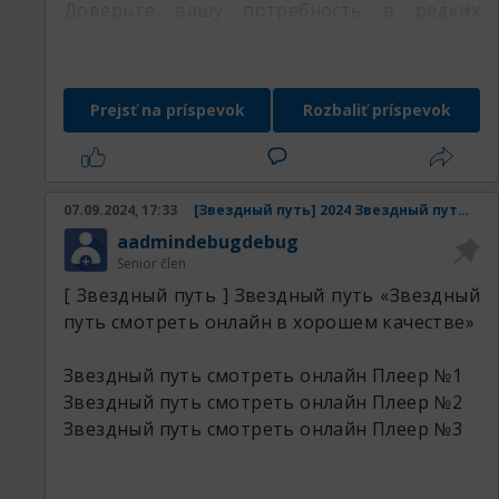
Доверьте вашу потребность в редких
металлах профессионалам РедМетСплав и
убедитесь в множестве наших преимуществ
Prejsť na príspevok
Rozbaliť príspevok
оставляемая продукция:
07.09.2024, 17:33
[Звездный путь] 2024 Звездный путь смотреть онлайн в хорошем качестве
aadmindebugdebug
Senior člen
[ Звездный путь ] Звездный путь «Звездный
путь смотреть онлайн в хорошем качестве»
Звездный путь смотреть онлайн
Плеер №1
Звездный путь смотреть онлайн
Плеер №2
Звездный путь смотреть онлайн
Плеер №3