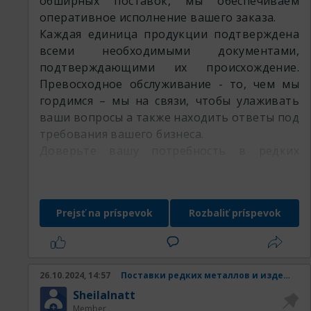
обширных поставок, мы обеспечиваем
оперативное исполнение вашего заказа.
Каждая единица продукции подтверждена
всеми необходимыми документами,
подтверждающими их происхождение.
Превосходное обслуживание - то, чем мы
гордимся – мы на связи, чтобы улаживать
ваши вопросы а также находить ответы под
требования вашего бизнеса.
Доверьте вашу потребность в редких
металлах специалистам РедМетСплав и
убедитесь в множестве наших преимуществ
Prejsť na príspevok
Rozbaliť príspevok
Наши товары:
26.10.2024, 14:57
Поставки редких металлов и изделий из них.
SheilaInatt
Member