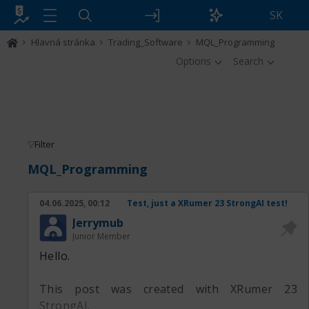
SK
Hlavná stránka
Trading_Software
MQL_Programming
Options
Search
Filter
MQL_Programming
04.06.2025, 00:12
Test, just a XRumer 23 StrongAI test!
Jerrymub
Junior Member
Hello.
This post was created with XRumer 23
StrongAI.