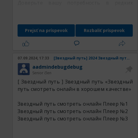
Доверьте вашу потребность в редких
металлах профессионалам РедМетСплав и
убедитесь в множестве наших преимуществ
Prejsť na príspevok
Rozbaliť príspevok
оставляемая продукция:
07.09.2024, 17:33
[Звездный путь] 2024 Звездный путь смотреть онлайн в хорошем качестве
aadmindebugdebug
Senior člen
[ Звездный путь ] Звездный путь «Звездный
путь смотреть онлайн в хорошем качестве»
Звездный путь смотреть онлайн
Плеер №1
Звездный путь смотреть онлайн
Плеер №2
Звездный путь смотреть онлайн
Плеер №3