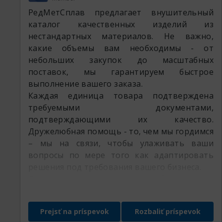
РедМетСплав предлагает внушительный
каталог качественных изделий из
нестандартных материалов. Не важно,
какие объемы вам необходимы - от
небольших закупок до масштабных
поставок, мы гарантируем быстрое
выполнение вашего заказа.
Каждая единица товара подтверждена
требуемыми документами,
подтверждающими их качество.
Дружелюбная помощь - то, чем мы гордимся
– мы на связи, чтобы улаживать ваши
вопросы по мере того как адаптировать
решения под требования вашего бизнеса.
Доверьте ваш запрос профессионалам
РедМетСплав и убедитесь в множестве
наших преимуществ
Prejsť na príspevok
Rozbaliť príspevok