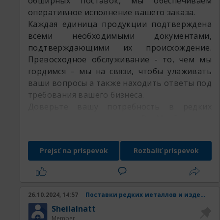
обширных поставок, мы обеспечиваем
оперативное исполнение вашего заказа.
Каждая единица продукции подтверждена
всеми необходимыми документами,
подтверждающими их происхождение.
Превосходное обслуживание - то, чем мы
гордимся – мы на связи, чтобы улаживать
ваши вопросы а также находить ответы под
требования вашего бизнеса.
Доверьте вашу потребность в редких
металлах специалистам РедМетСплав и
убедитесь в множестве наших преимуществ
Prejsť na príspevok
Rozbaliť príspevok
Наши товары:
26.10.2024, 14:57
Поставки редких металлов и изделий из них.
SheilaInatt
Member