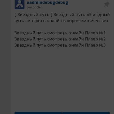
aadmindebugdebug
Senior člen
[ Звездный путь ] Звездный путь «Звездный
путь смотреть онлайн в хорошем качестве»
Звездный путь 7738 сериал.
Звездный путь 9241 резка.
Звездный путь смотреть онлайн
Плеер №1
Звездный путь 3387 кинокрад.
Звездный путь смотреть онлайн
Плеер №2
Звездный путь 3926 вк.
Звездный путь смотреть онлайн
Плеер №3
Звездный путь 8490 резка.
Описание. Браузер видео: поиск нужных
видео с помощью браузера, доступного в
приложении. Панорамирование и
масштабирование: изменяйте размер. Uber
dieses Spiel. arrow_forward. "Угадай фильм по
кадру" – захватывающее для всех
кинолюбителей, предоставляющее
увлекательную игровую атмосферу,. Ты до
сих пор не знаешь, кто заходит к тебе на