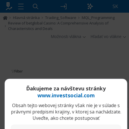
SK
Hlavná stránka
Trading_Software
MQL_Programming
Review of betglobal Casino: A Comprehensive Analysis of
Characteristics and Deals
Možnosti vlákna
Hľadať vo vlákne
Filter
Review of betglobal Casino: A
Ďakujeme za návštevu stránky
Comprehensive Analysis of Characteristics
www.investsocial.com
and Deals
Obsah tejto webovej stránky však nie je v súlade s
právnymi predpismi krajiny, v ktorej sa nachádzate.
13.03.2024, 08:26
Review of betglobal Casino: A Comprehensive Analysis of Characteristics and Deals
Uveďte, ako chcete postupovať
oceanbet
Junior Member