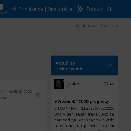
Prihlásenie
|
Registrácia
Zobrazi
SK
ežim
Options
Search
Aktuálne
Diskutované
jwalker
02:46
ť dátum
25.10.2022
erať
#Bitcoin/BTCUSD prognózy
BITCOIN HARI INI Jumat,07/08/2026
Dobrý deň, rekan trader. Ako sa
darí tradingu dnes? Nech je vždy
cuan. Dnes na poludnie budem