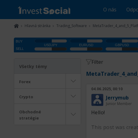
O nás
Odpo
Hlavná stránka
Trading_Software
MetaTrader_4_and_5_Plat
Filter
Všetky témy
MetaTrader_4_and
Forex
04.06.2025, 00:10
Crypto
Jerrymub
Junior Member
Obchodné
Hello!
stratégie
This post was crea