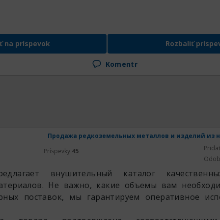
ť na príspevok
Rozbaliť príspe
Komentr
Продажа редкоземельных металлов и изделий из н
Prida
Príspevky
45
Odob
редлагает внушительный каталог качественн
атериалов. Не важно, какие объемы вам необход
рных поставок, мы гарантируем оперативное исп