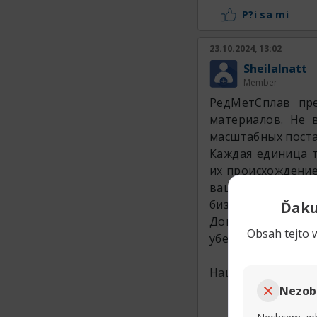
P?i sa mi
23.10.2024, 13:02
SheilaInatt
Member
РедМетСплав пре
материалов. Не 
масштабных поста
Каждая единица 
их происхождение
ваши вопросы п
бизнеса.
Ďaku
Доверьте вашу 
Obsah tejto w
убедитесь в мно
Наши товары:
Nezob