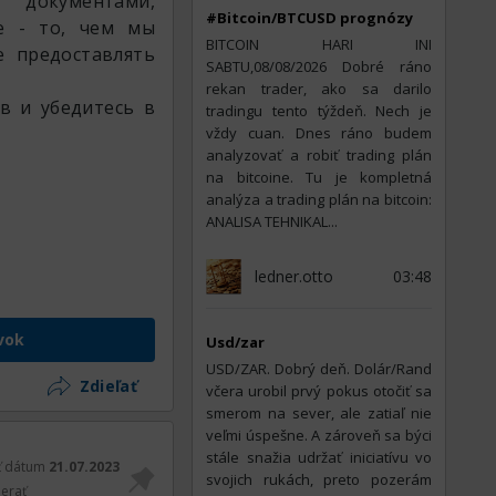
 документами,
#Bitcoin/BTCUSD prognózy
е - то, чем мы
BITCOIN HARI INI
 предоставлять
SABTU,08/08/2026 Dobré ráno
rekan trader, ako sa darilo
в и убедитесь в
tradingu tento týždeň. Nech je
vždy cuan. Dnes ráno budem
analyzovať a robiť trading plán
na bitcoine. Tu je kompletná
analýza a trading plán na bitcoin:
ANALISA TEHNIKAL...
ledner.otto
03:48
vok
Usd/zar
USD/ZAR. Dobrý deň. Dolár/Rand
Zdieľať
včera urobil prvý pokus otočiť sa
smerom na sever, ale zatiaľ nie
veľmi úspešne. A zároveň sa býci
stále snažia udržať iniciatívu vo
ť dátum
21.07.2023
svojich rukách, preto pozerám
erať