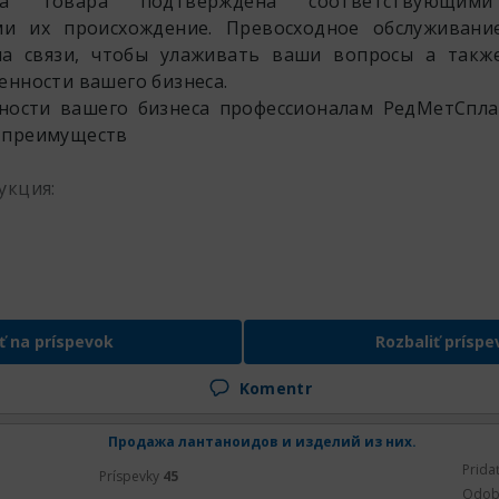
а товара подтверждена соответствующими
и их происхождение. Превосходное обслуживани
а связи, чтобы улаживать ваши вопросы а также
енности вашего бизнеса.
ности вашего бизнеса профессионалам РедМетСпла
 преимуществ
укция:
ť na príspevok
Rozbaliť príspe
Komentr
Продажа лантаноидов и изделий из них.
Prida
Príspevky
45
Odob