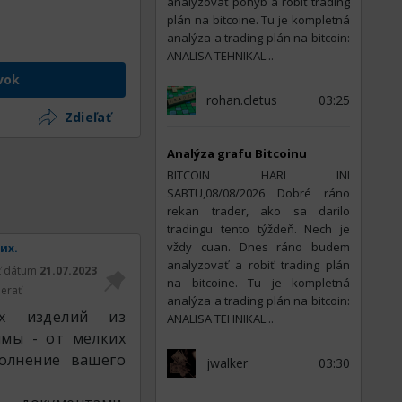
analyzovať pohyb a robiť trading
plán na bitcoine. Tu je kompletná
analýza a trading plán na bitcoin:
ANALISA TEHNIKAL...
vok
rohan.cletus
03:25
Zdieľať
Analýza grafu Bitcoinu
BITCOIN HARI INI
SABTU,08/08/2026 Dobré ráno
rekan trader, ako sa darilo
tradingu tento týždeň. Nech je
vždy cuan. Dnes ráno budem
их.
analyzovať a robiť trading plán
ť dátum
21.07.2023
na bitcoine. Tu je kompletná
erať
analýza a trading plán na bitcoin:
ых изделий из
ANALISA TEHNIKAL...
имы - от мелких
олнение вашего
jwalker
03:30