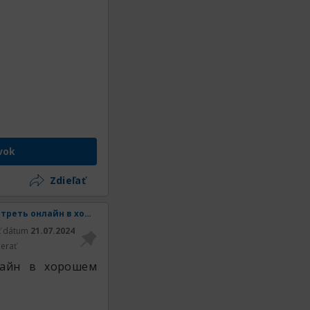
vok
Zdieľať
[Звездный путь] просмотр онлайн Звездный путь смотреть онлайн в хорошем качестве
ť dátum
21.07.2024
erať
лайн в хорошем