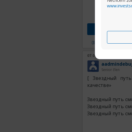
Nechcem zob
www.invests
Prejs
P?i sa mi
07.09.2024, 17:30
aadmindebu
Senior člen
[ Звездный пут
качестве»
Звездный путь с
Звездный путь с
Звездный путь с