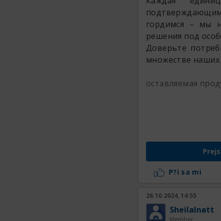
Каждая единиц
подтверждающим
гордимся – мы н
решения под особ
Доверьте потреб
множестве наших
оставляемая прод
Prejs
P?i sa mi
26.10.2024, 14:55
SheilaInatt
Member