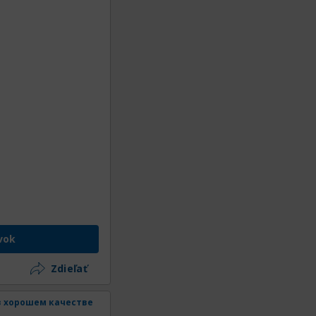
vok
Zdieľať
 в хорошем качестве