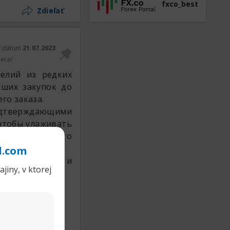
fxco_best
Zdieľať
ť dátum
21.07.2023
erať
елий из редких
ьших закупок до
го заказа.
одтверждающими
 чтобы улаживать
бования вашего
l.com
 РедМетСплав и
jiny, v ktorej