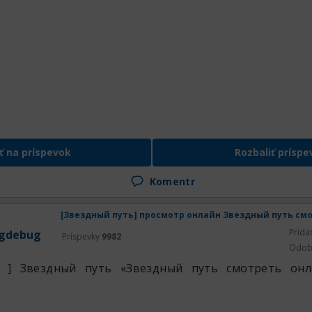
ť na príspevok
Rozbaliť príspe
Komentr
Prida
gdebug
Príspevky
9982
Odob
ь ] Звездный путь «Звездный путь смотреть он