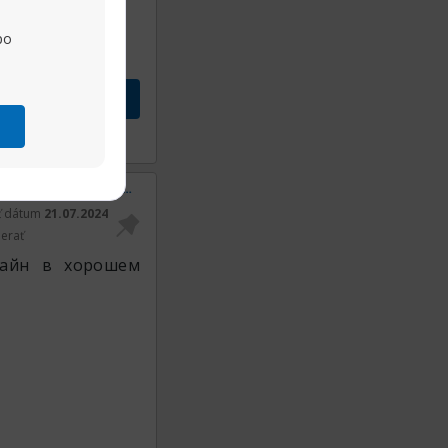
po
vok
Zdieľať
[Звездный путь] просмотр онлайн Звездный путь смотреть онлайн в хорошем качестве
ť dátum
21.07.2024
erať
лайн в хорошем