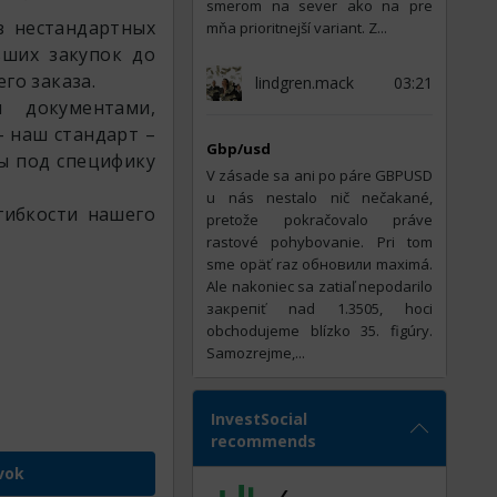
smerom na sever ako na pre
з нестандартных
mňa prioritnejší variant. Z...
ьших закупок до
го заказа.
lindgren.mack
03:21
 документами,
 наш стандарт –
Gbp/usd
ы под специфику
V zásade sa ani po páre GBPUSD
u nás nestalo nič nečakané,
гибкости нашего
pretože pokračovalo práve
rastové pohybovanie. Pri tom
sme opäť raz обновили maximá.
Ale nakoniec sa zatiaľ nepodarilo
закрепiť nad 1.3505, hoci
obchodujeme blízko 35. figúry.
Samozrejme,...
InvestSocial
recommends
vok