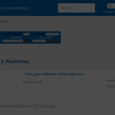
rúčané odkazy
Tmavý r
forms
_5_Platforms
Test, just a XRumer 23 StrongAI test..
Prida
Príspevky
18
Odob
ted with XRumer 23 StrongAI.