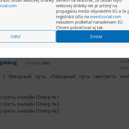
raziť obsah webovej stránky
Beriem na vedomie, že obsah tejto
ocial.com
webovej stránky nie je určený na
propagáciu medzi obyvateľmi EÚ a že 
registrácii účtu na
investsocial.com
nebudem podliehať nariadeniam EÚ.
Chcem pokračovať aj tak.
ť na príspevok
Rozbaliť príspe
Odísť
Zostať
Komentr
Prida
gdebug
Príspevky
9982
Odob
ь ] Звездный путь «Звездный путь смотреть он
мотреть онлайн
Плеер №1
мотреть онлайн
Плеер №2
мотреть онлайн
Плеер №3