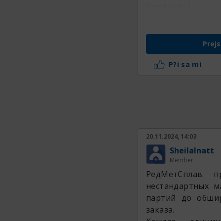
Good luck :)
Prejs
P?i sa mi
20.11.2024, 14:03
SheilaInatt
Member
РедМетСплав п
нестандартных м
партий до обши
заказа.