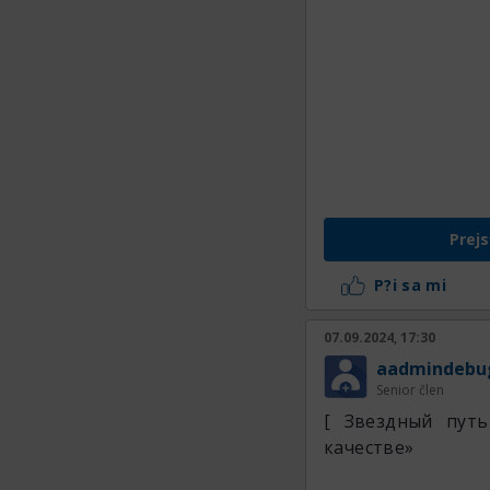
Prejs
P?i sa mi
07.09.2024, 17:30
aadmindebu
Senior člen
[ Звездный пут
качестве»