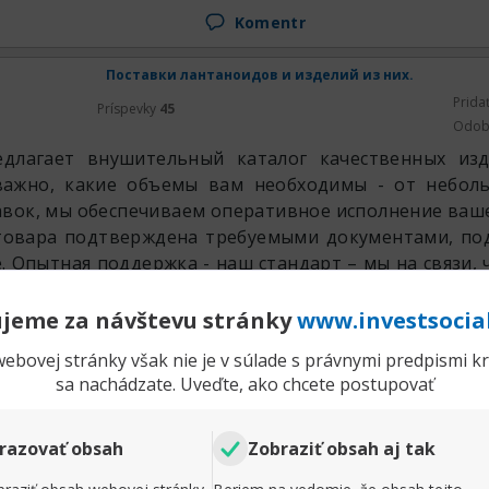
Komentr
Поставки лантаноидов и изделий из них.
Prida
Príspevky
45
Odob
длагает внушительный каталог качественных изд
важно, какие объемы вам необходимы - от небол
вок, мы обеспечиваем оперативное исполнение ваше
товара подтверждена требуемыми документами, п
. Опытная поддержка - наш стандарт – мы на связи,
о мере того как предоставлять решения под тре
jeme za návštevu stránky
www.investsocia
потребность в редких металлах специалистам
ebovej stránky však nie je v súlade s právnymi predpismi kra
жестве наших преимуществ
sa nachádzate. Uveďte, ako chcete postupovať
razovať obsah
Zobraziť obsah aj tak