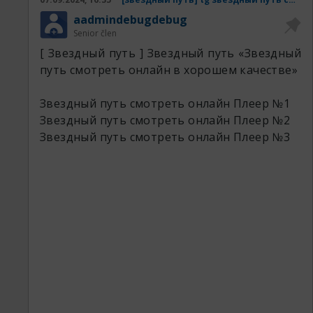
aadmindebugdebug
Senior člen
[ Звездный путь ] Звездный путь «Звездный
путь смотреть онлайн в хорошем качестве»
Звездный путь 1198 резка.
Звездный путь 3599 серия.
Звездный путь смотреть онлайн
Плеер №1
Звездный путь 3410 серия.
Звездный путь смотреть онлайн
Плеер №2
Звездный путь 7620 сериал.
Звездный путь смотреть онлайн
Плеер №3
Звездный путь 2607 качество.
Звездный путь 2294 кинокрад.
Звездный путь 7870 резка.
Скачивая KION (КИОН) получаешь не просто
для просмотра фильма, но и доступ к
преимуществам экосистемы МТС. При этом,
не обязательно быть абонентом. «З: Начало
всего» — американский телесериал в жанре
исторической драмы, созданный Тимом