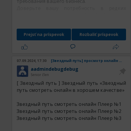
требования вашего бизнеса.
Доверьте вашу потребность в редких
металлах специалистам РедМетСплав и
убедитесь в множестве наших преимуществ
Prejsť na príspevok
Rozbaliť príspevok
Наши товары:
07.09.2024, 17:30
[Звездный путь] просмотр онлайн Звездный путь смотреть онлайн в хорошем качестве
aadmindebugdebug
Senior člen
[ Звездный путь ] Звездный путь «Звездный
путь смотреть онлайн в хорошем качестве»
Звездный путь смотреть онлайн
Плеер №1
Звездный путь смотреть онлайн
Плеер №2
Звездный путь смотреть онлайн
Плеер №3