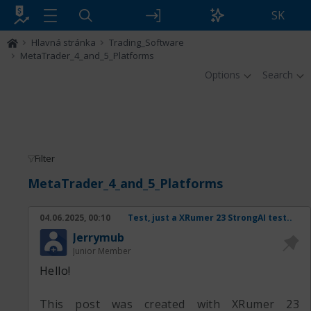
SK
Hlavná stránka
Trading_Software
MetaTrader_4_and_5_Platforms
Options
Search
Filter
MetaTrader_4_and_5_Platforms
04.06.2025, 00:10
Test, just a XRumer 23 StrongAI test..
Jerrymub
Junior Member
Hello!
This post was created with XRumer 23