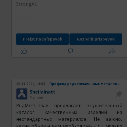
StrongAI.
Good luck :)
Prejsť na príspevok
Rozbaliť príspevok
20.11.2024, 14:03
Продажа редкоземельных металлов и изделий из них.
SheilaInatt
Member
РедМетСплав предлагает внушительный
каталог качественных изделий из
нестандартных материалов. Не важно,
какие объемы вам необходимы - от мелких