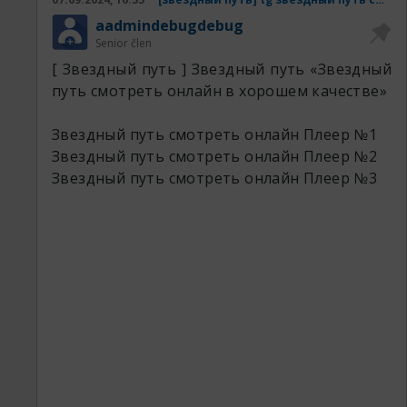
aadmindebugdebug
Senior člen
[ Звездный путь ] Звездный путь «Звездный
путь смотреть онлайн в хорошем качестве»
Звездный путь 1198 резка.
Звездный путь 3599 серия.
Звездный путь смотреть онлайн
Плеер №1
Звездный путь 3410 серия.
Звездный путь смотреть онлайн
Плеер №2
Звездный путь 7620 сериал.
Звездный путь смотреть онлайн
Плеер №3
Звездный путь 2607 качество.
Звездный путь 2294 кинокрад.
Звездный путь 7870 резка.
Скачивая KION (КИОН) получаешь не просто
для просмотра фильма, но и доступ к
преимуществам экосистемы МТС. При этом,
не обязательно быть абонентом. «З: Начало
всего» — американский телесериал в жанре
исторической драмы, созданный Тимом