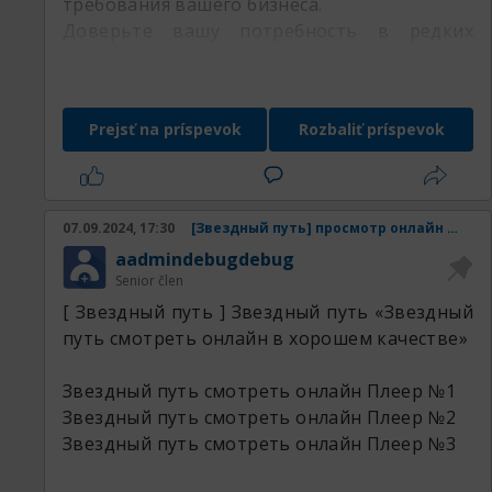
требования вашего бизнеса.
Доверьте вашу потребность в редких
металлах специалистам РедМетСплав и
убедитесь в множестве наших преимуществ
Prejsť na príspevok
Rozbaliť príspevok
Наши товары:
07.09.2024, 17:30
[Звездный путь] просмотр онлайн Звездный путь смотреть онлайн в хорошем качестве
aadmindebugdebug
Senior člen
[ Звездный путь ] Звездный путь «Звездный
путь смотреть онлайн в хорошем качестве»
Звездный путь смотреть онлайн
Плеер №1
Звездный путь смотреть онлайн
Плеер №2
Звездный путь смотреть онлайн
Плеер №3