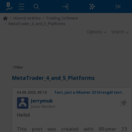
SK
Hlavná stránka
Trading_Software
MetaTrader_4_and_5_Platforms
Options
Search
Filter
MetaTrader_4_and_5_Platforms
04.06.2025, 00:10
Test, just a XRumer 23 StrongAI test..
Jerrymub
Junior Member
Hello!
This post was created with XRumer 23