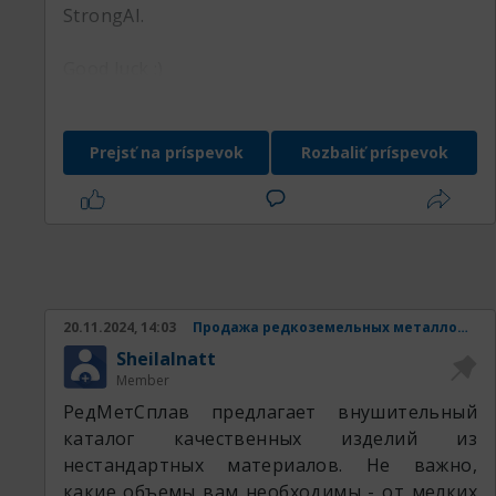
StrongAI.
Good luck :)
Prejsť na príspevok
Rozbaliť príspevok
20.11.2024, 14:03
Продажа редкоземельных металлов и изделий из них.
SheilaInatt
Member
РедМетСплав предлагает внушительный
каталог качественных изделий из
нестандартных материалов. Не важно,
какие объемы вам необходимы - от мелких