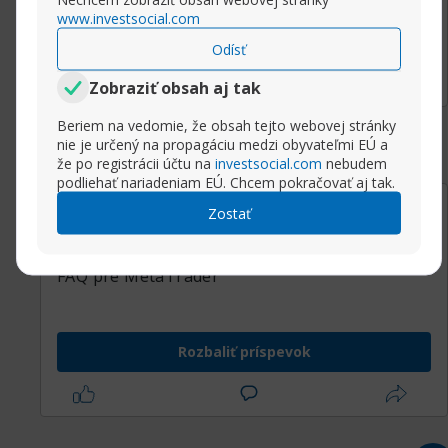
www.investsocial.com
Rozbaliť príspevok
Odísť
Zobraziť obsah aj tak
Beriem na vedomie, že obsah tejto webovej stránky
nie je určený na propagáciu medzi obyvateľmi EÚ a
že po registrácii účtu na
investsocial.com
nebudem
podliehať nariadeniam EÚ. Chcem pokračovať aj tak.
15.02.2019, 09:10
FAQ pre MetaTrader
Zostať
Sasha
Super Moderator
FAQ pre MetaTrader
Rozbaliť príspevok