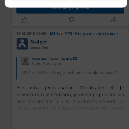
Rozbaliť príspevok
19.08.2019, 10:05
MT4 vs. MT5 - Ktorý z nich by ste mali používať?
Scalper
Senior člen
Pôvodne poslal
Sasha
Super Moderator
MT4 vs. MT5 - Ktorý z nich by ste mali používať?
Pre mňa jednoznačne Metatrader 4! Je
osvedčenou platformou, je oveľa populárnejšia
ako Metatrader 5 a to z dobrého dôvodu: je
ľahko použiteľná a má vo všeobecnosti menej
závad.