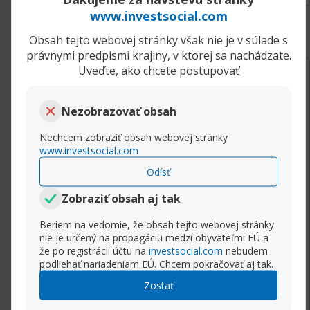
www.investsocial.com
Obsah tejto webovej stránky však nie je v súlade s
právnymi predpismi krajiny, v ktorej sa nachádzate.
Uveďte, ako chcete postupovať
19.08.2019, 10:06
MT4 vs. MT5 - Ktorý z nich by ste mali používať?
Marektrader
Senior člen
Nezobrazovať obsah
Pôvodne poslal
Scalper
Nechcem zobraziť obsah webovej stránky
Senior člen
www.investsocial.com
Pre mňa jednoznačne Metatrader 4! Je osvedčenou
Odísť
platformou, je oveľa populárnejšia ako Metatrader
5 a to z dobrého dôvodu: je ľahko použiteľná a má
Zobraziť obsah aj tak
vo všeobecnosti menej závad.
Beriem na vedomie, že obsah tejto webovej stránky
nie je určený na propagáciu medzi obyvateľmi EÚ a
A nie je MT5 novšia platforma? Nie je pravda,
že po registrácii účtu na
investsocial.com
nebudem
že ma viac funkcií? Nie je to pre obchodníka
podliehať nariadeniam EÚ. Chcem pokračovať aj tak.
lepšie?
Zostať