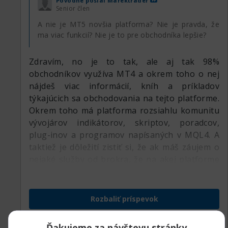
Pôvodne poslal
Marektrader
Senior člen
A nie je MT5 novšia platforma? Nie je pravda, že
ma viac funkcií? Nie je to pre obchodníka lepšie?
Zdravím, no je to tak, ale aj tak 98%
obchodníkov využíva MT4 a okrem toho o nej
nájdeš viac informácií, kníh a príkladov
týkajúcich sa obchodovania na tejto platforme.
Okrem toho má platforma rozsiahlu komunitu
vývojárov indikátorov, skriptov, poradcov,
plug-inov a programov napísaných v MQL4. A
taktiež je dôležití zistiť si, že ak máš záujem o
nejaké služby od brokra, že na akej platforme
ich ponúka.
Rozbaliť príspevok
Ďakujeme za návštevu stránky