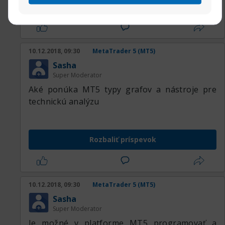
Rozbaliť príspevok
10.12.2018, 09:30
MetaTrader 5 (MT5)
Sasha
Super Moderator
Aké ponúka MT5 typy grafov a nástroje pre
technickú analýzu
Rozbaliť príspevok
10.12.2018, 09:30
MetaTrader 5 (MT5)
Sasha
Super Moderator
Je možné v platforme MT5 programovať a