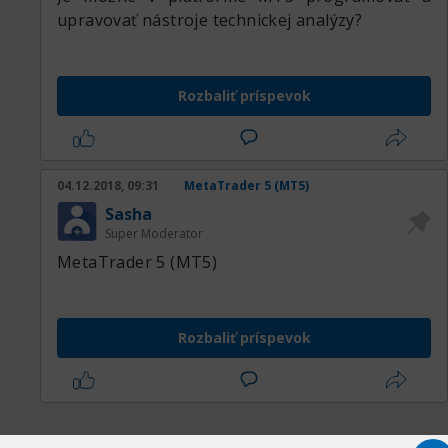
upravovať nástroje technickej analýzy?
Rozbaliť príspevok
04.12.2018, 09:31
MetaTrader 5 (MT5)
Sasha
Super Moderator
MetaTrader 5 (MT5)
Rozbaliť príspevok