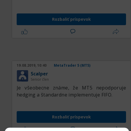
Rozbaliť príspevok
19.08.2019, 10:40
MetaTrader 5 (MT5)
Scalper
Senior člen
Je všeobecne známe, že MT5 nepodporuje
hedging a štandardne implementuje FIFO.
Rozbaliť príspevok