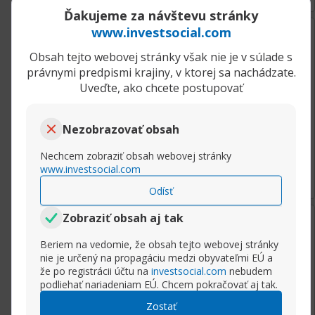
Ďakujeme za návštevu stránky
10.12.2018, 09:31
www.investsocial.com
MetaTrader 5 (MT5)
Sasha
Obsah tejto webovej stránky však nie je v súlade s
Super Moderator
právnymi predpismi krajiny, v ktorej sa nachádzate.
Voľne dostupné nástroje technickej analýzy v
Uveďte, ako chcete postupovať
MT5
Nezobrazovať obsah
Rozbaliť príspevok
Nechcem zobraziť obsah webovej stránky
www.investsocial.com
Odísť
Zobraziť obsah aj tak
10.12.2018, 09:31
MetaTrader 5 (MT5)
Sasha
Beriem na vedomie, že obsah tejto webovej stránky
Super Moderator
nie je určený na propagáciu medzi obyvateľmi EÚ a
Okamžité a čakajúce pokyny v MT5
že po registrácii účtu na
investsocial.com
nebudem
podliehať nariadeniam EÚ. Chcem pokračovať aj tak.
Zostať