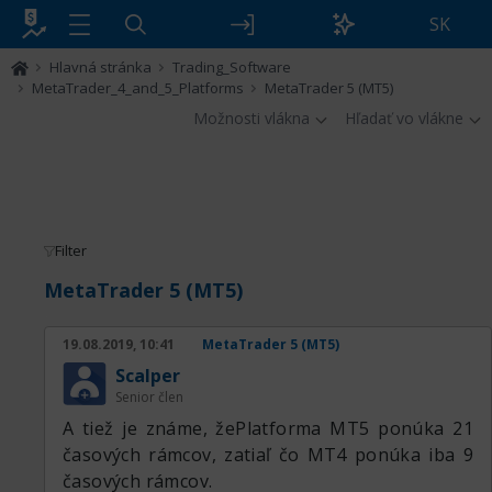
SK
Hlavná stránka
Trading_Software
MetaTrader_4_and_5_Platforms
MetaTrader 5 (MT5)
Možnosti vlákna
Hľadať vo vlákne
Filter
MetaTrader 5 (MT5)
19.08.2019, 10:41
MetaTrader 5 (MT5)
Scalper
Senior člen
A tiež je známe, žePlatforma MT5 ponúka 21
časových rámcov, zatiaľ čo MT4 ponúka iba 9
časových rámcov.