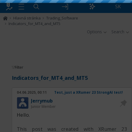
SK
Hlavná stránka
Trading_Software
Indicators_for_MT4_and_MT5
Options
Search
Filter
Indicators_for_MT4_and_MT5
04.06.2025, 00:11
Test, just a XRumer 23 StrongAI test!
Jerrymub
Junior Member
Hello.
This post was created with XRumer 23