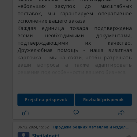
небольших закупок до масштабных
поставок, мы гарантируем оперативное
исполнение вашего заказа.
Каждая единица товара подтверждена
всеми необходимыми документами,
подтверждающими их качество.
Дружелюбная помощь - наша визитная
карточка – мы на связи, чтобы разрешать
ваши вопросы а также адаптировать
решения под особенности вашего бизнеса.
Доверьте потребности вашего бизнеса
профессионалам РедМетСплав и убедитесь
в широком спектре предлагаемых
Prejsť na príspevok
Rozbaliť príspevok
возможностей
оставляемая продукция:
06.12.2024, 15:52
Продажа редких металлов и изделий из них.
SheilaInatt