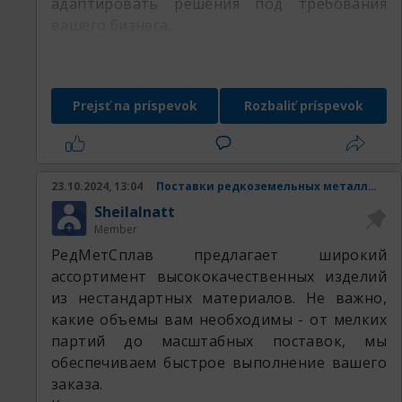
адаптировать решения под требования
вашего бизнеса.
Доверьте потребности вашего бизнеса
профессионалам РедМетСплав и убедитесь
в гибкости нашего предложения
Prejsť na príspevok
Rozbaliť príspevok
оставляемая продукция:
23.10.2024, 13:04
Поставки редкоземельных металлов и изделий из них.
SheilaInatt
Member
РедМетСплав предлагает широкий
ассортимент высококачественных изделий
из нестандартных материалов. Не важно,
какие объемы вам необходимы - от мелких
партий до масштабных поставок, мы
обеспечиваем быстрое выполнение вашего
заказа.