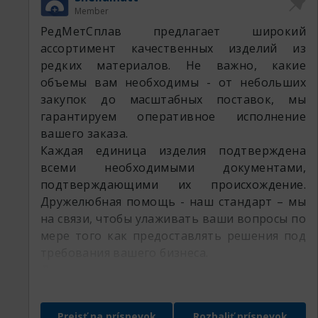
Member
РедМетСплав предлагает широкий
ассортимент качественных изделий из
редких материалов. Не важно, какие
объемы вам необходимы - от небольших
закупок до масштабных поставок, мы
гарантируем оперативное исполнение
вашего заказа.
Каждая единица изделия подтверждена
всеми необходимыми документами,
подтверждающими их происхождение.
Дружелюбная помощь - наш стандарт – мы
на связи, чтобы улаживать ваши вопросы по
мере того как предоставлять решения под
требования вашего бизнеса.
Доверьте ваш запрос специалистам
РедМетСплав и убедитесь в гибкости
нашего предложения
Prejsť na príspevok
Rozbaliť príspevok