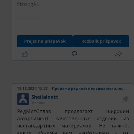
StrongAI.
Good luck :)
Prejsť na príspevok
Rozbaliť príspevok
18.12.2024, 15:23
Продажа редкоземельных металлов и изделий из них.
SheilaInatt
Member
РедМетСплав предлагает широкий
ассортимент качественных изделий из
нестандартных материалов. Не важно,
какие объемы вам необходимы - от