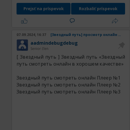
Prejsť na príspevok
Rozbaliť príspevok
07.09.2024, 16:37
[Звездный путь] просмотр онлайн Звездный путь смотреть онлайн в хорошем качестве
aadmindebugdebug
Senior člen
[ Звездный путь ] Звездный путь «Звездный
путь смотреть онлайн в хорошем качестве»
Звездный путь 7276 бесплатно.
Звездный путь 2089 тг.
Звездный путь смотреть онлайн
Плеер №1
Звездный путь 400 тг.
Звездный путь смотреть онлайн
Плеер №2
Звездный путь 4109 качество.
Звездный путь смотреть онлайн
Плеер №3
Звездный путь 6001 2024.
Выбери удобный сеанс и кинозал, купи
билет в один клик, участвуй в бонусной
программе и наслаждайся просмотром