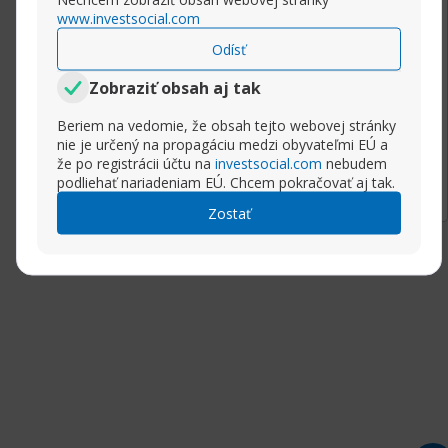
This post was created with XRumer 23
www.investsocial.com
StrongAI.
Odísť
Good luck :)
Zobraziť obsah aj tak
Beriem na vedomie, že obsah tejto webovej stránky
nie je určený na propagáciu medzi obyvateľmi EÚ a
Rozbaliť príspevok
že po registrácii účtu na
investsocial.com
nebudem
podliehať nariadeniam EÚ. Chcem pokračovať aj tak.
Zostať